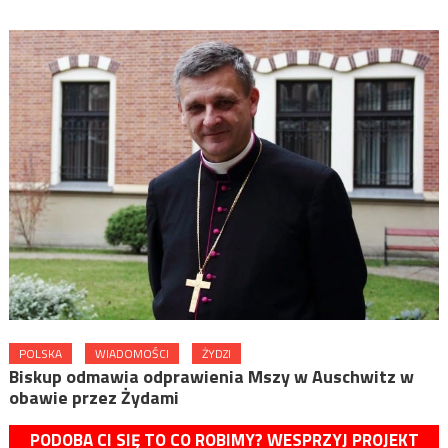
POLSKA
WIADOMOŚCI
ŻYDZI
Biskup odmawia odprawienia Mszy w Auschwitz w
obawie przez Żydami
PODOBA CI SIĘ TO CO ROBIMY? WESPRZYJ PROJEKT