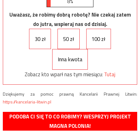
8%
Uważasz, że robimy dobrą robotę? Nie czekaj zatem
do jutra, wspieraj nas od dzisiaj.
30 zł
50 zł
100 zł
Inna kwota
Zobacz kto wparł nas tym miesiącu:
Tutaj
Dziękujemy za pomoc prawną Kancelarii Prawnej Litwin:
https://kancelaria-litwin.pl
PODOBA CI SIĘ TO CO ROBIMY? WESPRZYJ PROJEKT
MAGNA POLONIA!