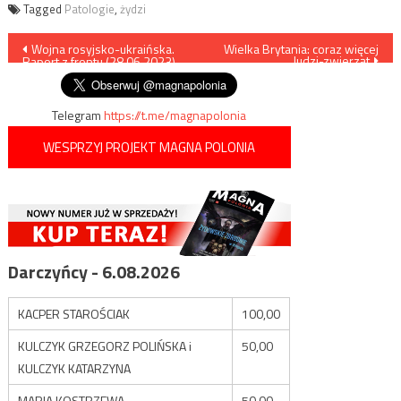
Tagged
Patologie
,
żydzi
Nawigacja
Wojna rosyjsko-ukraińska.
Wielka Brytania: coraz więcej
ludzi-zwierząt
Raport z frontu (28.06.2023)
wpisu
Telegram
https://t.me/magnapolonia
WESPRZYJ PROJEKT MAGNA POLONIA
Darczyńcy - 6.08.2026
KACPER STAROŚCIAK
100,00
KULCZYK GRZEGORZ POLIŃSKA i
50,00
KULCZYK KATARZYNA
MARIA KOSTRZEWA
50,00