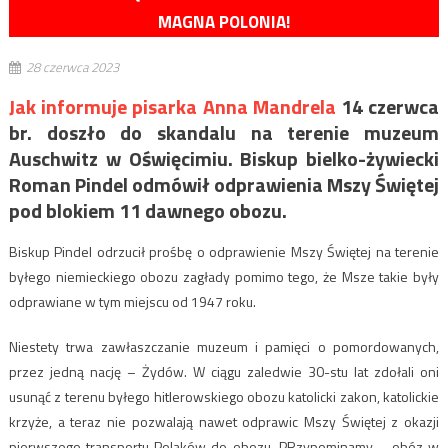
MAGNA POLONIA!
28 czerwca 2023
Jak informuje pisarka Anna Mandrela
14 czerwca
br. doszło do skandalu na terenie muzeum
Auschwitz w Oświęcimiu. Biskup bielko-żywiecki
Roman Pindel odmówił odprawienia Mszy Świętej
pod blokiem 11 dawnego obozu.
Biskup Pindel odrzucił prośbę o odprawienie Mszy Świętej na terenie
byłego niemieckiego obozu zagłady pomimo tego, że Msze takie były
odprawiane w tym miejscu od 1947 roku.
Niestety trwa zawłaszczanie muzeum i pamięci o pomordowanych,
przez jedną nację – Żydów. W ciągu zaledwie 30-stu lat zdołali oni
usunąć z terenu byłego hitlerowskiego obozu katolicki zakon, katolickie
krzyże, a teraz nie pozwalają nawet odprawic Mszy Świętej z okazji
pierwszego transportu Polaków do obozu. PRzypominamy – obóz w