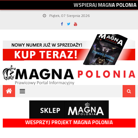
W
S
P
I
E
R
A
J
M
A
G
N
A
P
O
L
O
N
I
A
Piątek, 07 Sierpnia 2026
WESPRZYJ PROJEKT MAGNA POLONIA