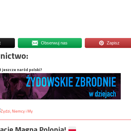
t
Obserwuj nas
Zapisz
nictwo:
t jeszcze naród polski?
ację Magna Polonia!