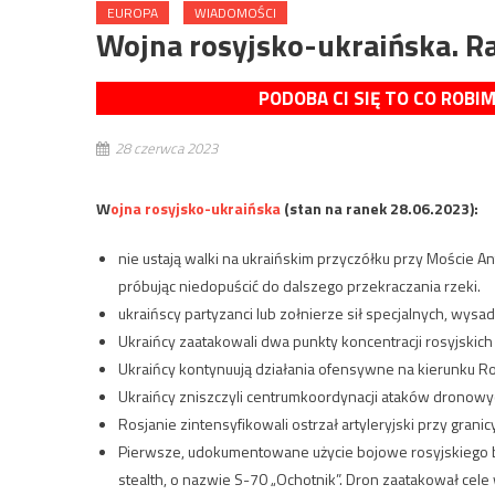
EUROPA
WIADOMOŚCI
Wojna rosyjsko-ukraińska. Ra
PODOBA CI SIĘ TO CO ROBI
28 czerwca 2023
W
ojna rosyjsko-ukraińska
(stan na ranek 28.06.2023):
nie ustają walki na ukraińskim przyczółku przy Moście A
próbując niedopuścić do dalszego przekraczania rzeki.
ukraińscy partyzanci lub zołnierze sił specjalnych, wysad
Ukraińcy zaatakowali dwa punkty koncentracji rosyjskic
Ukraińcy kontynuują działania ofensywne na kierunku R
Ukraińcy zniszczyli centrumkoordynacji ataków dronow
Rosjanie zintensyfikowali ostrzał artyleryjski przy gran
Pierwsze, udokumentowane użycie bojowe rosyjskiego
stealth, o nazwie S-70 „Ochotnik”. Dron zaatakował cele