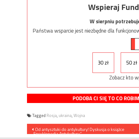
Wspieraj Fund
W sierpniu potrzebu
Państwa wsparcie jest niezbędne dla funkcjonow
30 zł
50 zł
Zobacz kto w
PODOBA CI SIĘ TO CO ROBI
Tagged
Rosja
,
ukraina
,
Wojna
Nawigacja
Od antysztuki do antykultury! Dyskusja o książce
„Encyklopedia Antykultury”