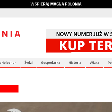
W
S
P
I
E
R
A
J
M
A
G
N
A
P
O
L
O
N
I
A
& Holocher
Żydzi
Gospodarka
Historia
Wiara
Po