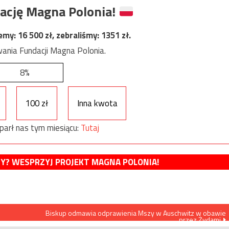
ację Magna Polonia!
jemy:
16 500
zł, zebraliśmy:
1351
zł.
ania Fundacji Magna Polonia.
8%
100 zł
Inna kwota
parł nas tym miesiącu:
Tutaj
MY? WESPRZYJ PROJEKT MAGNA POLONIA!
Biskup odmawia odprawienia Mszy w Auschwitz w obawie
przez Żydami