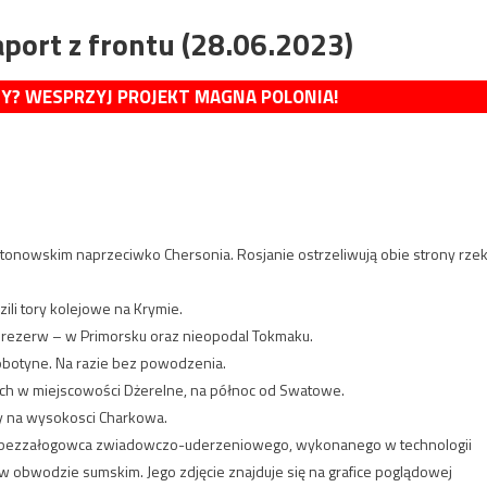
port z frontu (28.06.2023)
MY? WESPRZYJ PROJEKT MAGNA POLONIA!
ntonowskim naprzeciwko Chersonia. Rosjanie ostrzeliwują obie strony rzek
zili tory kolejowe na Krymie.
h rezerw – w Primorsku oraz nieopodal Tokmaku.
obotyne. Na razie bez powodzenia.
ych w miejscowości Dżerelne, na północ od Swatowe.
icy na wysokosci Charkowa.
 bezzałogowca zwiadowczo-uderzeniowego, wykonanego w technologii
 w obwodzie sumskim. Jego zdjęcie znajduje się na grafice poglądowej