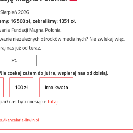
Sierpień 2026
jemy:
16 500
zł, zebraliśmy:
1351
zł.
ania Fundacji Magna Polonia.
anie niezależnych ośrodków medialnych? Nie zwlekaj więc,
raj nas już od teraz.
8%
e czekaj zatem do jutra, wspieraj nas od dzisiaj.
100 zł
Inna kwota
parł nas tym miesiącu:
Tutaj
s://kancelaria-litwin.pl