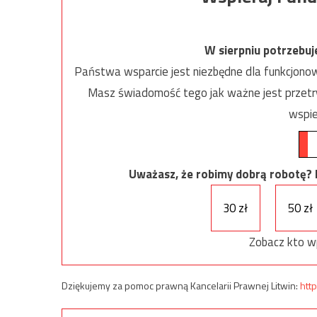
W sierpniu potrzebu
Państwa wsparcie jest niezbędne dla funkcjonow
Masz świadomość tego jak ważne jest przetrw
wspie
Uważasz, że robimy dobrą robotę? Ni
30 zł
50 zł
Zobacz kto w
Dziękujemy za pomoc prawną Kancelarii Prawnej Litwin:
http