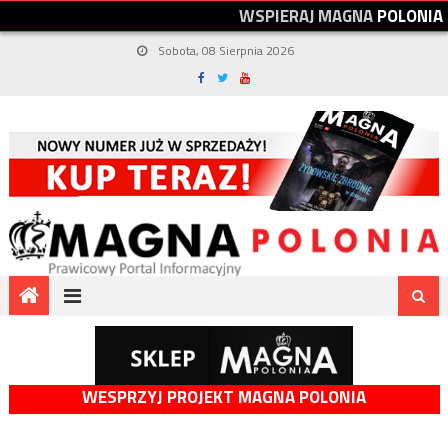
W
S
P
I
E
R
A
J
M
A
G
N
A
P
O
L
O
N
I
A
Sobota, 08 Sierpnia 2026
WESPRZYJ PROJEKT MAGNA POLONIA