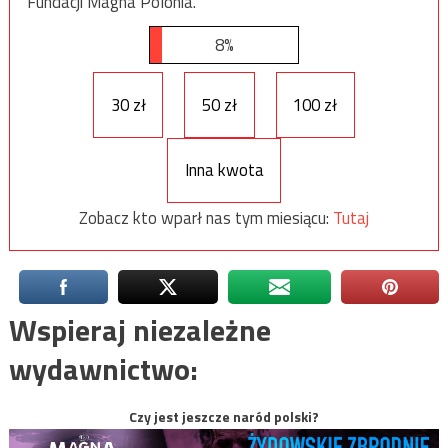
Fundacji Magna Polonia.
8%
30 zł
50 zł
100 zł
Inna kwota
Zobacz kto wparł nas tym miesiącu:
Tutaj
Wspieraj niezależne
wydawnictwo:
Czy jest jeszcze naród polski?