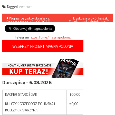
Tagged
lewactwo
Nawigacja
Wojna rosyjsko-ukraińska.
Dyskusja wokół książki
„Encyklopedia Antykultury”
Raport z frontu (27.06.2023)
[ZAPROSZENIE]
wpisu
Telegram
https://t.me/magnapolonia
WESPRZYJ PROJEKT MAGNA POLONIA
Darczyńcy - 6.08.2026
KACPER STAROŚCIAK
100,00
KULCZYK GRZEGORZ POLIŃSKA i
50,00
KULCZYK KATARZYNA