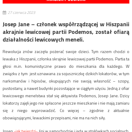
27 czerwca 2023
Josep Jane – członek współrządzącej w Hiszpanii
akrajnie lewicowej partii Podemos, został ofiarą
działalności lewicowych meneli.
Rewolucja znów zaczęła pożerać swoje dzieci. Tym razem chodzi o
lewaka z Hiszpanii, członka skrajnie lewicowej partii Podemos. Partia ta
głosi m.in. komunistyczne prawo do mieszkania dla każdego. W
związku z tym jest uznawana za sojuszniczkę dzikich lokatorów, w tym
narkomanów i hipisów, okupujących nie swoją własność – szopy,
pustostany, a nawet budynki pozostające w ciągłym użyciu. Jedną z ofiar
lewicowego menelstwa stał się aktywista Podemos, Josep Jane. Dzicy
lokatorzy zajęli jego nie spłacone jeszcze mieszkanie i nie mają zamiaru
się z niego wyprowadzić. Co więcej – zgodnie z aktualnie
obowiązującymi, lewackimi przepisami, nie ma na nich siły.
Josep
-jak twierdzi-
śpi w samochodzie i jada w stołówkach socjalnych,