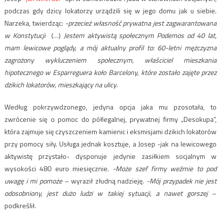
podczas gdy dzicy lokatorzy urządzili się w jego domu jak u siebie.
Narzeka, twierdząc:
-przecież własność prywatna jest zagwarantowana
w Konstytucji
(…)
Jestem aktywistą społecznym Podemos od 40 lat,
mam lewicowe poglądy, a mój aktualny profil to: 60-letni mężczyzna
zagrożony wykluczeniem społecznym, właściciel mieszkania
hipotecznego w Esparreguera koło Barcelony, które zostało zajęte przez
dzikich lokatorów, mieszkający na ulicy
.
Według pokrzywdzonego, jedyna opcja jaka mu pzosotała, to
zwrócenie się o pomoc do półlegalnej, prywatnej firmy „Desokupa”,
która zajmuje się czyszczeniem kamienic i eksmisjami dzikich lokatorów
przy pomocy siły. Usługa jednak kosztuje, a Josep -jak na lewicowego
aktywistę przystało- dysponuje jedynie zasiłkiem socjalnym w
wysokości 480 euro miesięcznie.
-Może szef firmy weźmie to pod
uwagę i mi pomoże
– wyraził złudną nadzieję.
-Mój przypadek nie jest
odosobniony, jest dużo ludzi w takiej sytuacji, a nawet gorszej
–
podkreślił.