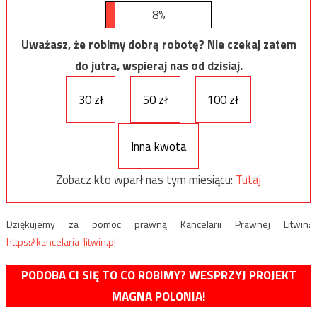
8%
Uważasz, że robimy dobrą robotę? Nie czekaj zatem
do jutra, wspieraj nas od dzisiaj.
30 zł
50 zł
100 zł
Inna kwota
Zobacz kto wparł nas tym miesiącu:
Tutaj
Dziękujemy za pomoc prawną Kancelarii Prawnej Litwin:
https://kancelaria-litwin.pl
PODOBA CI SIĘ TO CO ROBIMY? WESPRZYJ PROJEKT
MAGNA POLONIA!