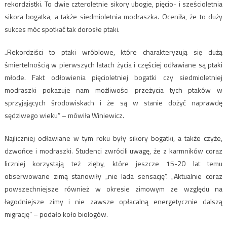
rekordzistki. To dwie czteroletnie sikory ubogie, pięcio- i sześcioletnia
sikora bogatka, a także siedmioletnia modraszka. Oceniła, że to duży
sukces móc spotkać tak dorosłe ptaki.
„Rekordziści to ptaki wróblowe, które charakteryzują się dużą
śmiertelnością w pierwszych latach życia i częściej odławiane są ptaki
młode. Fakt odłowienia pięcioletniej bogatki czy siedmioletniej
modraszki pokazuje nam możliwości przeżycia tych ptaków w
sprzyjających środowiskach i że są w stanie dożyć naprawdę
sędziwego wieku” – mówiła Winiewicz.
Najliczniej odławiane w tym roku były sikory bogatki, a także czyże,
dzwońce i modraszki. Studenci zwrócili uwagę, że z karmników coraz
liczniej korzystają też zięby, które jeszcze 15-20 lat temu
obserwowane zimą stanowiły „nie lada sensację”. „Aktualnie coraz
powszechniejsze również w okresie zimowym ze względu na
łagodniejsze zimy i nie zawsze opłacalną energetycznie dalszą
migrację” – podało koło biologów.