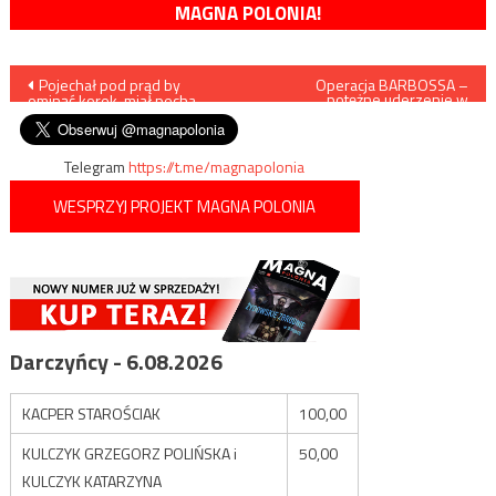
MAGNA POLONIA!
Nawigacja
Pojechał pod prąd by
Operacja BARBOSSA –
potężne uderzenie w
ominąć korek, miał pecha…
przestępczość internetową o
wpisu
podłożu seksualnym
Telegram
https://t.me/magnapolonia
WESPRZYJ PROJEKT MAGNA POLONIA
Darczyńcy - 6.08.2026
KACPER STAROŚCIAK
100,00
KULCZYK GRZEGORZ POLIŃSKA i
50,00
KULCZYK KATARZYNA