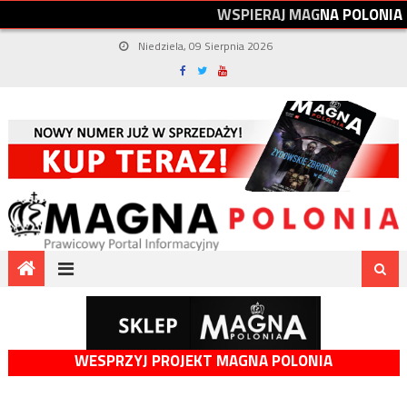
W
S
P
I
E
R
A
J
M
A
G
N
A
P
O
L
O
N
I
A
Niedziela, 09 Sierpnia 2026
WESPRZYJ PROJEKT MAGNA POLONIA