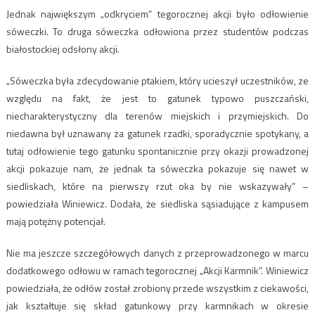
Jednak największym „odkryciem” tegorocznej akcji było odłowienie
sóweczki. To druga sóweczka odłowiona przez studentów podczas
białostockiej odsłony akcji.
„Sóweczka była zdecydowanie ptakiem, który ucieszył uczestników, ze
względu na fakt, że jest to gatunek typowo puszczański,
niecharakterystyczny dla terenów miejskich i przymiejskich. Do
niedawna był uznawany za gatunek rzadki, sporadycznie spotykany, a
tutaj odłowienie tego gatunku spontanicznie przy okazji prowadzonej
akcji pokazuje nam, że jednak ta sóweczka pokazuje się nawet w
siedliskach, które na pierwszy rzut oka by nie wskazywały” –
powiedziała Winiewicz. Dodała, że siedliska sąsiadujące z kampusem
mają potężny potencjał.
Nie ma jeszcze szczegółowych danych z przeprowadzonego w marcu
dodatkowego odłowu w ramach tegorocznej „Akcji Karmnik”. Winiewicz
powiedziała, że odłów został zrobiony przede wszystkim z ciekawości,
jak kształtuje się skład gatunkowy przy karmnikach w okresie