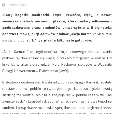
16 marca 2023
Sikory bogatki, modraszki, czyże, dzwońce, zięby, a nawet
sóweczka znalazły się wśród ptaków, które zostały odłowione i
zaobrączkowane przez studentów Uniwersytetu w Białymstoku
podczas zimowej akcji odłowów ptaków „Akcja Karmnik”. W sumie
odłowiono ponad 1,4 tys. ptaków kilkunastu gatunków.
„Akcja Karmnik” to ogólnopolska akcja zimowego obrączkowania
ptaków, by dowiedzieć się więcej o ptakach zimujących w Polsce. Od
kilku lat w akcji bierze udział Koło Naukowe Biologów z Wydziału
Biologii Uniwersytetu w Białymstoku (UwB).
Białostocka odsłona akcji trwała od grudnia do lutego. Karmniki zostały
rozstawione w pobliżu uniwersyteckiego kampusu, gdzie swoją
siedzibę ma wydział biologii, a znajduje się w pobliżu rezerwatu „Las
Zwierzyniecki” i Lasu Solnickiego. W ramach akcji raz na dwa tygodnie
studenci i obrączkarze rozstawiali specjalne sieci ornitologiczne i przez
pięć godzin (od wschodu słońca) obrączkowali, a także ważyli i mierzyli