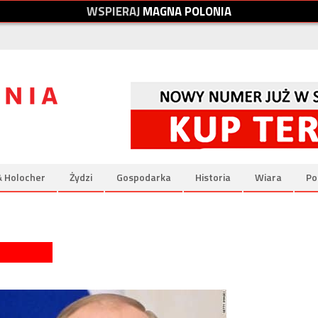
W
S
P
I
E
R
A
J
M
A
G
N
A
P
O
L
O
N
I
A
& Holocher
Żydzi
Gospodarka
Historia
Wiara
Po