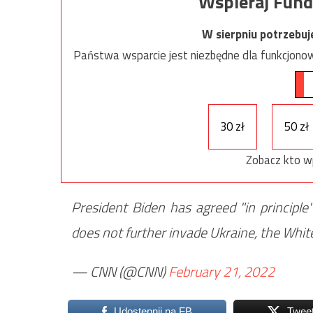
Wspieraj Fund
W sierpniu potrzebu
Państwa wsparcie jest niezbędne dla funkcjonow
30 zł
50 zł
Zobacz kto w
President Biden has agreed "in principle
does not further invade Ukraine, the Whi
— CNN (@CNN)
February 21, 2022
Udostępnij na FB
Twee