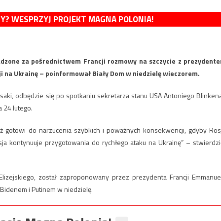
MY? WESPRZYJ PROJEKT MAGNA POLONIA!
wadzone za pośrednictwem Francji rozmowy na szczycie z prezydent
ji na Ukrainę – poinformował Biały Dom w niedzielę wieczorem.
aki, odbędzie się po spotkaniu sekretarza stanu USA Antoniego Blinkena
 24 lutego.
ż gotowi do narzucenia szybkich i poważnych konsekwencji, gdyby Ros
sja kontynuuje przygotowania do rychłego ataku na Ukrainę” – stwierdzi
Elizejskiego, został zaproponowany przez prezydenta Francji Emmanue
Bidenem i Putinem w niedzielę.