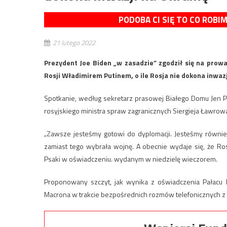
PODOBA CI SIĘ TO CO ROBI
21 lutego 2022
Prezydent Joe Biden „w zasadzie” zgodził się na pro
Rosji Władimirem Putinem, o ile Rosja nie dokona inwaz
Spotkanie, według sekretarz prasowej Białego Domu Jen Ps
rosyjskiego ministra spraw zagranicznych Siergieja Ławrowa
„Zawsze jesteśmy gotowi do dyplomacji. Jesteśmy równie
zamiast tego wybrała wojnę. A obecnie wydaje się, że Ro
Psaki w oświadczeniu. wydanym w niedzielę wieczorem.
Proponowany szczyt, jak wynika z oświadczenia Pałacu 
Macrona w trakcie bezpośrednich rozmów telefonicznych z 