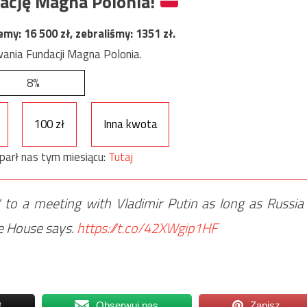
ację Magna Polonia!
jemy:
16 500
zł, zebraliśmy:
1351
zł.
ania Fundacji Magna Polonia.
8%
100 zł
Inna kwota
parł nas tym miesiącu:
Tutaj
" to a meeting with Vladimir Putin as long as Russia
te House says.
https://t.co/42XWgip1HF
t
Obserwuj nas
Zapisz