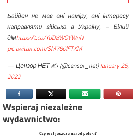
Байден не має ані наміру, ані інтересу
направляти війська в Україну, – Білий
дім
https://t.co/YdD8WOYWnN
pic.twitter.com/SM780lFTXM
— Цензор.НЕТ ✍️ (@censor_net)
January 25,
2022
Wspieraj niezależne
wydawnictwo:
Czy jest jeszcze naród polski?