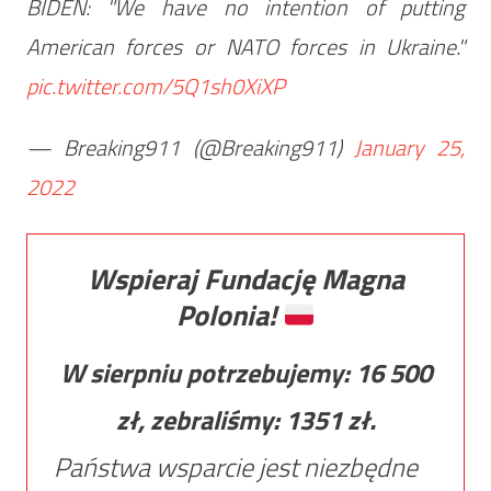
BIDEN: "We have no intention of putting
American forces or NATO forces in Ukraine."
pic.twitter.com/5Q1sh0XiXP
— Breaking911 (@Breaking911)
January 25,
2022
Wspieraj Fundację Magna
Polonia!
W sierpniu potrzebujemy:
16 500
zł, zebraliśmy:
1351
zł.
Państwa wsparcie jest niezbędne