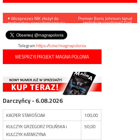
Nawigacja
Wiceprezes NIK złożył do
Premier Boris Johnson łamał
restrykcje covidowe? Dziś
prokuratury zawiadomienie na
możliwa publikacja
wpisu
Mariana Banasia
specjalnego raportu
Telegram
https://t.me/magnapolonia
WESPRZYJ PROJEKT MAGNA POLONIA
Darczyńcy - 6.08.2026
KACPER STAROŚCIAK
100,00
KULCZYK GRZEGORZ POLIŃSKA i
50,00
KULCZYK KATARZYNA