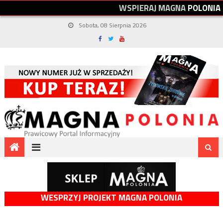
W
S
P
I
E
R
A
J
M
A
G
N
A
P
O
L
O
N
I
A
Sobota, 08 Sierpnia 2026
WESPRZYJ PROJEKT MAGNA POLONIA