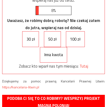
wspieraj nas już od teraz.
8%
Uważasz, że robimy dobrą robotę? Nie czekaj zatem
do jutra, wspieraj nas od dzisiaj.
30 zł
50 zł
100 zł
Inna kwota
Zobacz kto wparł nas tym miesiącu:
Tutaj
Dziękujemy za pomoc prawną Kancelarii Prawnej Litwin:
https://kancelaria-litwin.pl
PODOBA CI SIĘ TO CO ROBIMY? WESPRZYJ PROJEKT
MAGNA POLONIA!