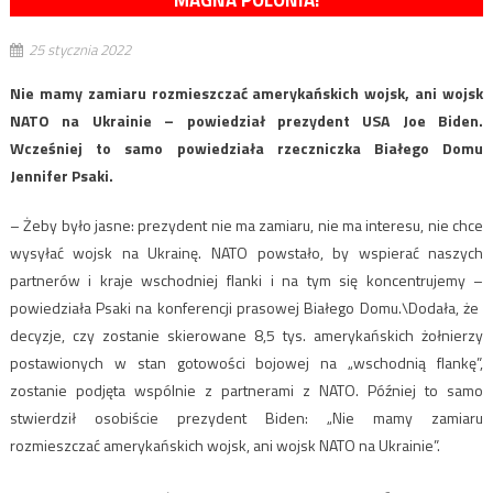
MAGNA POLONIA!
25 stycznia 2022
Nie mamy zamiaru rozmieszczać amerykańskich wojsk, ani wojsk
NATO na Ukrainie – powiedział prezydent USA Joe Biden.
Wcześniej to samo powiedziała rzeczniczka Białego Domu
Jennifer Psaki.
– Żeby było jasne: prezydent nie ma zamiaru, nie ma interesu, nie chce
wysyłać wojsk na Ukrainę. NATO powstało, by wspierać naszych
partnerów i kraje wschodniej flanki i na tym się koncentrujemy –
powiedziała Psaki na konferencji prasowej Białego Domu.\Dodała, że ​​
decyzje, czy zostanie skierowane 8,5 tys. amerykańskich żołnierzy
postawionych w stan gotowości bojowej na „wschodnią flankę”,
zostanie podjęta wspólnie z partnerami z NATO. Później to samo
stwierdził osobiście prezydent Biden: „Nie mamy zamiaru
rozmieszczać amerykańskich wojsk, ani wojsk NATO na Ukrainie”.