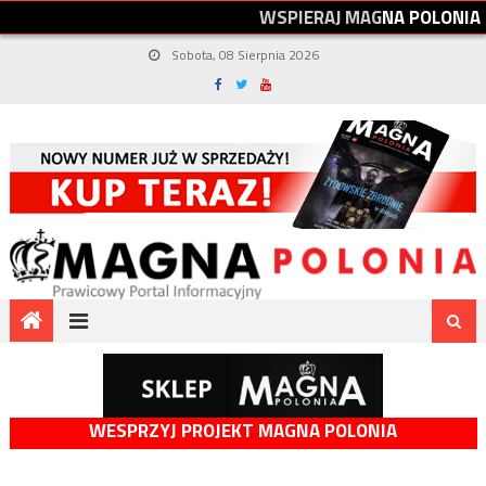
W
S
P
I
E
R
A
J
M
A
G
N
A
P
O
L
O
N
I
A
Sobota, 08 Sierpnia 2026
WESPRZYJ PROJEKT MAGNA POLONIA