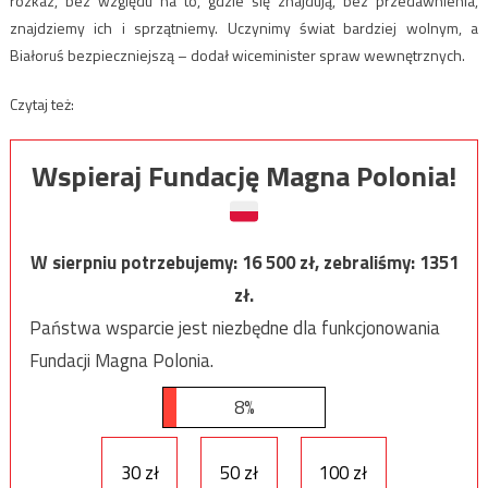
rozkaz, bez względu na to, gdzie się znajdują, bez przedawnienia,
znajdziemy ich i sprzątniemy. Uczynimy świat bardziej wolnym, a
Białoruś bezpieczniejszą – dodał wiceminister spraw wewnętrznych.
Czytaj też:
Wspieraj Fundację Magna Polonia!
W sierpniu potrzebujemy:
16 500
zł, zebraliśmy:
1351
zł.
Państwa wsparcie jest niezbędne dla funkcjonowania
Fundacji Magna Polonia.
8%
30 zł
50 zł
100 zł