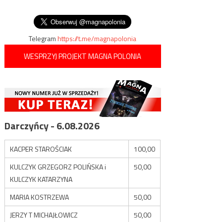
wpisu
na granicy z Tadżykistanem
zginęło 31 Kirgizów
Telegram
https://t.me/magnapolonia
WESPRZYJ PROJEKT MAGNA POLONIA
Darczyńcy - 6.08.2026
KACPER STAROŚCIAK
100,00
KULCZYK GRZEGORZ POLIŃSKA i
50,00
KULCZYK KATARZYNA
MARIA KOSTRZEWA
50,00
JERZY T MICHAJŁOWICZ
50,00