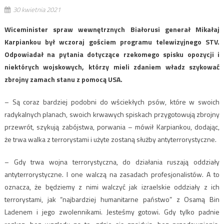
30 kwietnia 2021
Wiceminister spraw wewnętrznych Białorusi generał Mikałaj
Karpiankou był wczoraj gościem programu telewizyjnego STV.
Odpowiadał na pytania dotyczące rzekomego spisku opozycji i
niektórych wojskowych, którzy mieli zdaniem władz szykować
zbrojny zamach stanu z pomocą USA.
– Są coraz bardziej podobni do wściekłych psów, które w swoich
radykalnych planach, swoich krwawych spiskach przygotowują zbrojny
przewrót, szykują zabójstwa, porwania – mówił Karpiankou, dodając,
że trwa walka z terrorystami i użyte zostaną służby antyterrorystyczne.
– Gdy trwa wojna terrorystyczna, do działania ruszają oddziały
antyterrorystyczne. I one walczą na zasadach profesjonalistów. A to
oznacza, że będziemy z nimi walczyć jak izraelskie oddziały z ich
terrorystami, jak “najbardziej humanitarne państwo” z Osamą Bin
Ladenem i jego zwolennikami. Jesteśmy gotowi. Gdy tylko padnie