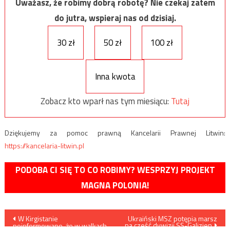
Uważasz, że robimy dobrą robotę? Nie czekaj zatem
do jutra, wspieraj nas od dzisiaj.
30 zł
50 zł
100 zł
Inna kwota
Zobacz kto wparł nas tym miesiącu:
Tutaj
Dziękujemy za pomoc prawną Kancelarii Prawnej Litwin:
https://kancelaria-litwin.pl
PODOBA CI SIĘ TO CO ROBIMY? WESPRZYJ PROJEKT
MAGNA POLONIA!
Nawigacja
W Kirgistanie
Ukraiński MSZ potępia marsz
na cześć dywizji SS-Galizien
poinformowano, że w walkach