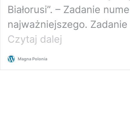
Białorusi”. – Zadanie num
najważniejszego. Zadanie
FSB
Czytaj dalej
opublikowało
wideo
ze
Magna Polonia
spotkania
Fieduty
i
Zenkowicza
w
restauracji
i
z
ich
zatrzymania