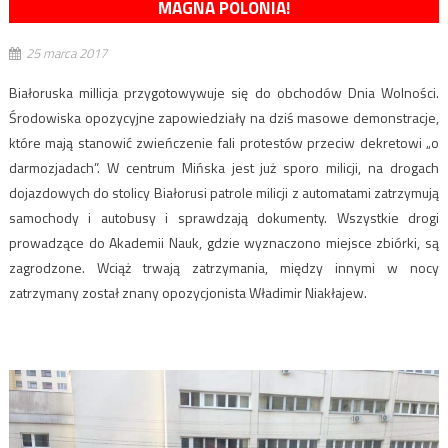
MAGNA POLONIA!
25 marca 2017
Białoruska millicja przygotowywuje się do obchodów Dnia Wolności.
Środowiska opozycyjne zapowiedziały na dziś masowe demonstracje,
które mają stanowić zwieńczenie fali protestów przeciw dekretowi „o
darmozjadach”. W centrum Mińska jest już sporo milicji, na drogach
dojazdowych do stolicy Białorusi patrole milicji z automatami zatrzymują
samochody i autobusy i sprawdzają dokumenty. Wszystkie drogi
prowadzące do Akademii Nauk, gdzie wyznaczono miejsce zbiórki, są
zagrodzone. Wciąż trwają zatrzymania, między innymi w nocy
zatrzymany został znany opozycjonista Władimir Niakłajew.