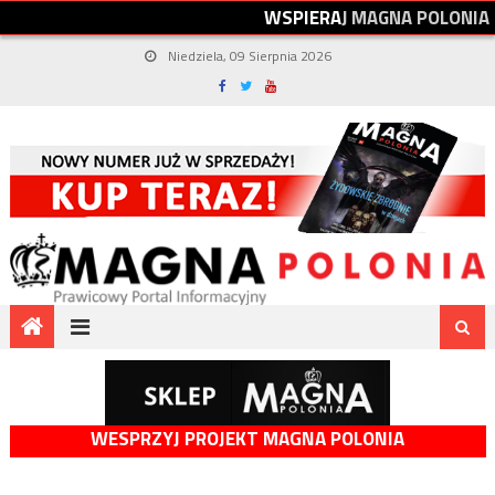
W
S
P
I
E
R
A
J
M
A
G
N
A
P
O
L
O
N
I
A
Niedziela, 09 Sierpnia 2026
WESPRZYJ PROJEKT MAGNA POLONIA