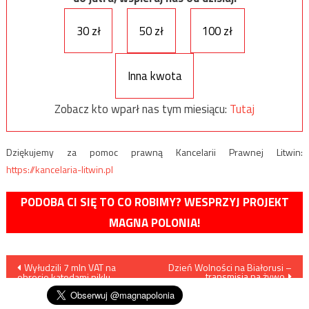
30 zł
50 zł
100 zł
Inna kwota
Zobacz kto wparł nas tym miesiącu:
Tutaj
Dziękujemy za pomoc prawną Kancelarii Prawnej Litwin:
https://kancelaria-litwin.pl
PODOBA CI SIĘ TO CO ROBIMY? WESPRZYJ PROJEKT
MAGNA POLONIA!
Nawigacja
Wyłudzili 7 mln VAT na
Dzień Wolności na Białorusi –
transmisja na żywo
obrocie katodami niklu
wpisu