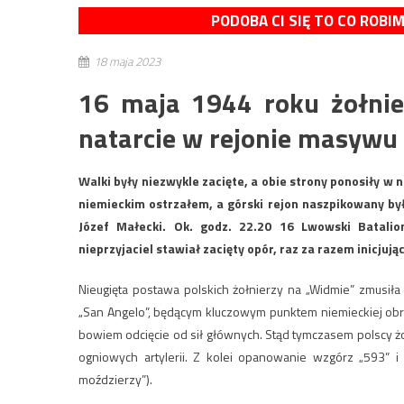
PODOBA CI SIĘ TO CO ROBI
18 maja 2023
16 maja 1944 roku żołnier
natarcie w rejonie masywu
Walki były niezwykle zacięte, a obie strony ponosiły w 
niemieckim ostrzałem, a górski rejon naszpikowany b
Józef Małecki. Ok. godz. 22.20 16 Lwowski Batali
nieprzyjaciel stawiał zacięty opór, raz za razem inicjują
Nieugięta postawa polskich żołnierzy na „Widmie” zmusiła 
„San Angelo”, będącym kluczowym punktem niemieckiej obro
bowiem odcięcie od sił głównych. Stąd tymczasem polscy żo
ogniowych artylerii. Z kolei opanowanie wzgórz „593” 
moździerzy”).