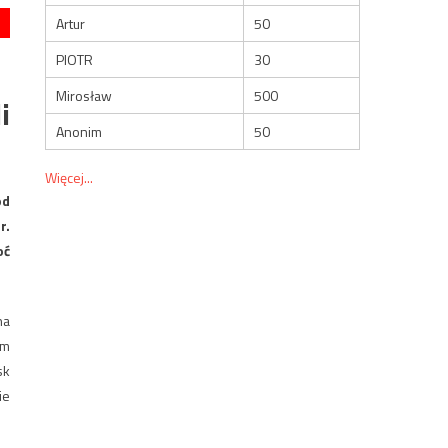
Artur
50
PIOTR
30
Mirosław
500
i
Anonim
50
Więcej...
od
r.
oć
na
im
sk
ie