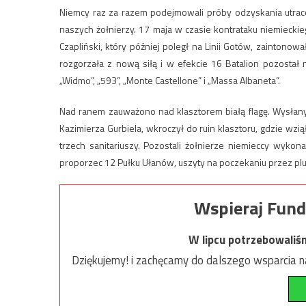
Niemcy raz za razem podejmowali próby odzyskania utracon
naszych żołnierzy. 17 maja w czasie kontrataku niemieckie
Czapliński, który później poległ na Linii Gotów, zaintonow
rozgorzała z nową siłą i w efekcie 16 Batalion pozostał 
„Widmo”, „593”, „Monte Castellone” i „Massa Albaneta”.
Nad ranem zauważono nad klasztorem białą flagę. Wysłan
Kazimierza Gurbiela, wkroczył do ruin klasztoru, gdzie wzi
trzech sanitariuszy. Pozostali żołnierze niemieccy wykona
proporzec 12 Pułku Ułanów, uszyty na poczekaniu przez plut.
Wspieraj Fund
W lipcu potrzebowaliś
Dziękujemy! i zachęcamy do dalszego wsparcia na