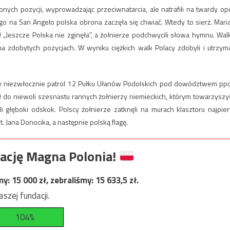
ych pozycji, wyprowadzając przeciwnatarcia, ale natrafili na twardy op
go na San Angelo polska obrona zaczęła się chwiać. Wtedy to sierż. Mari
ał „Jeszcze Polska nie zginęła”, a żołnierze podchwycili słowa hymnu. Wal
na zdobytych pozycjach. W wyniku ciężkich walk Polacy zdobyli i utrzyma
y niezwłocznie patrol 12 Pułku Ułanów Podolskich pod dowództwem ppo
ął do niewoli szesnastu rannych żołnierzy niemieckich, którym towarzyszy
li głęboki odskok. Polscy żołnierze zatknęli na murach klasztoru najpie
 Jana Donocika, a następnie polską flagę.
ację Magna Polonia!
my:
15 000
zł, zebraliśmy:
15 633,5
zł.
szej fundacji.
104%