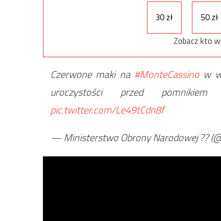
30 zł
50 zł
Zobacz kto w
Czerwone maki na
#MonteCassino
w wy
uroczystości przed pomnikiem
pic.twitter.com/Le49tCdn8f
— Ministerstwo Obrony Narodowej ??