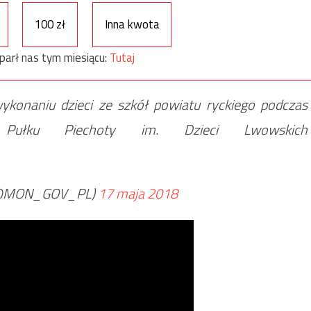
100 zł
Inna kwota
parł nas tym miesiącu:
Tutaj
konaniu dzieci ze szkół powiatu ryckiego podczas
 Pułku Piechoty im. Dzieci Lwowskich
 (@MON_GOV_PL)
17 maja 2018