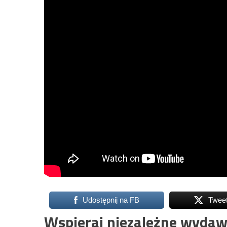
Udostępnij na FB
Twee
Wspieraj niezależne wydaw