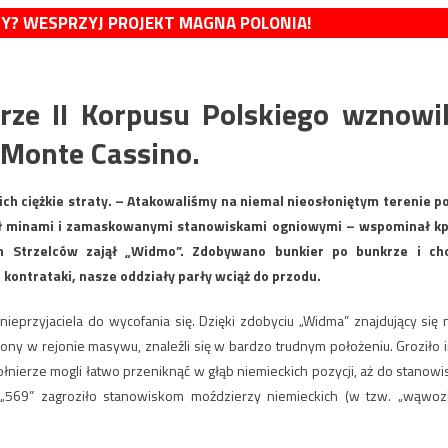
MY? WESPRZYJ PROJEKT MAGNA POLONIA!
ze II Korpusu Polskiego wznowil
 Monte Cassino.
nich ciężkie straty. – Atakowaliśmy na niemal nieosłoniętym terenie p
ył minami i zamaskowanymi stanowiskami ogniowymi – wspominał kp
on Strzelców zajął „Widmo”. Zdobywano bunkier po bunkrze i ch
c kontrataki, nasze oddziały parły wciąż do przodu.
nieprzyjaciela do wycofania się. Dzięki zdobyciu „Widma” znajdujący się 
ny w rejonie masywu, znaleźli się w bardzo trudnym położeniu. Groziło 
łnierze mogli łatwo przeniknąć w głąb niemieckich pozycji, aż do stanowi
i „569” zagroziło stanowiskom moździerzy niemieckich (w tzw. „wąwoz