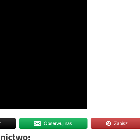
t
Obserwuj nas
Zapisz
nictwo: