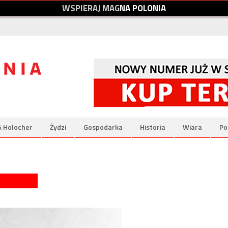
W
S
P
I
E
R
A
J
M
A
G
N
A
P
O
L
O
N
I
A
& Holocher
Żydzi
Gospodarka
Historia
Wiara
Po