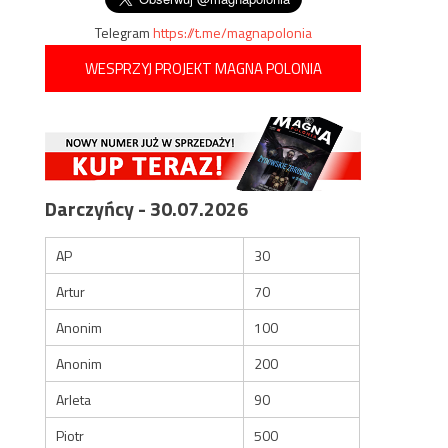
Telegram
https://t.me/magnapolonia
WESPRZYJ PROJEKT MAGNA POLONIA
Darczyńcy - 30.07.2026
AP
30
Artur
70
Anonim
100
Anonim
200
Arleta
90
Piotr
500