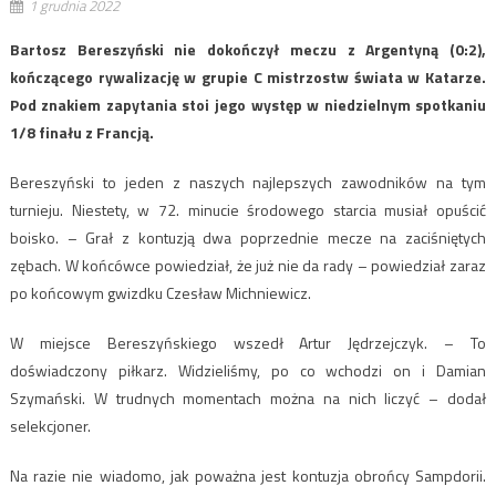
1 grudnia 2022
Bartosz Bereszyński nie dokończył meczu z Argentyną (0:2),
kończącego rywalizację w grupie C mistrzostw świata w Katarze.
Pod znakiem zapytania stoi jego występ w niedzielnym spotkaniu
1/8 finału z Francją.
Bereszyński to jeden z naszych najlepszych zawodników na tym
turnieju. Niestety, w 72. minucie środowego starcia musiał opuścić
boisko. – Grał z kontuzją dwa poprzednie mecze na zaciśniętych
zębach. W końcówce powiedział, że już nie da rady – powiedział zaraz
po końcowym gwizdku Czesław Michniewicz.
W miejsce Bereszyńskiego wszedł Artur Jędrzejczyk. – To
doświadczony piłkarz. Widzieliśmy, po co wchodzi on i Damian
Szymański. W trudnych momentach można na nich liczyć – dodał
selekcjoner.
Na razie nie wiadomo, jak poważna jest kontuzja obrońcy Sampdorii.