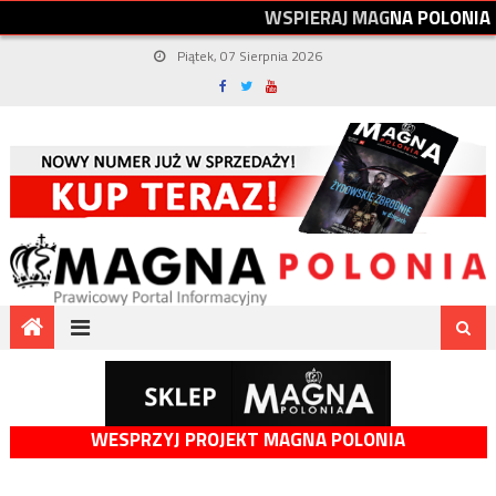
W
S
P
I
E
R
A
J
M
A
G
N
A
P
O
L
O
N
I
A
Piątek, 07 Sierpnia 2026
WESPRZYJ PROJEKT MAGNA POLONIA