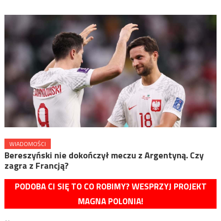
WIADOMOŚCI
Bereszyński nie dokończył meczu z Argentyną. Czy
zagra z Francją?
PODOBA CI SIĘ TO CO ROBIMY? WESPRZYJ PROJEKT
MAGNA POLONIA!