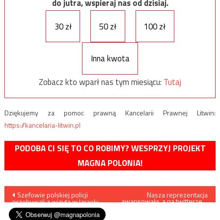
do jutra, wspieraj nas od dzisiaj.
30 zł
50 zł
100 zł
Inna kwota
Zobacz kto wparł nas tym miesiącu:
Tutaj
Dziękujemy za pomoc prawną Kancelarii Prawnej Litwin:
https://kancelaria-litwin.pl
PODOBA CI SIĘ TO CO ROBIMY? WESPRZYJ PROJEKT
MAGNA POLONIA!
Nawigacja
Szefowie polskiej policji
Nasza reprezentacja
awansowała, a na twitterze…
przebywali z wizytą w Izraelu
kłótnie i awantury
wpisu