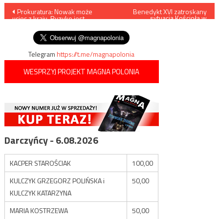
Nawigacja
Prokuratura: Nowak może
Benedykt XVI zatroskany
sytuacją Kościoła w
uciec z kraju. Ryzyko jest
Niemczech
wpisu
niezwykle duże
Telegram
https://t.me/magnapolonia
WESPRZYJ PROJEKT MAGNA POLONIA
Darczyńcy - 6.08.2026
KACPER STAROŚCIAK
100,00
KULCZYK GRZEGORZ POLIŃSKA i
50,00
KULCZYK KATARZYNA
MARIA KOSTRZEWA
50,00