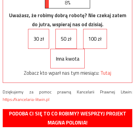
8%
Uważasz, że robimy dobrą robotę? Nie czekaj zatem
do jutra, wspieraj nas od dzisiaj.
30 zł
50 zł
100 zł
Inna kwota
Zobacz kto wparł nas tym miesiącu:
Tutaj
Dziękujemy za pomoc prawną Kancelarii Prawnej Litwin:
https://kancelaria-litwin.pl
PODOBA CI SIĘ TO CO ROBIMY? WESPRZYJ PROJEKT
MAGNA POLONIA!