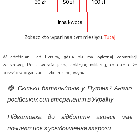
30 zł
50 zł
100 zł
Inna kwota
Zobacz kto wparł nas tym miesiącu:
Tutaj
W odróżnieniu od Ukrainy, gdzie nie ma logicznej konstrukcji
wojskowej, Rosja wdraża jasną doktrynę militarną, co daje duże
korzyści w organizacji i szkoleniu bojowym.
🔴 Скільки батальйонів у Путіна? Аналіз
російських сил вторгнення в Україну
Підготовка до відбиття агресії має
починатися з усвідомлення загрози.