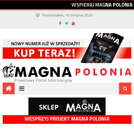
W
S
P
I
E
R
A
J
M
A
G
N
A
P
O
L
O
N
I
A
Poniedziałek, 10 Sierpnia 2026
WESPRZYJ PROJEKT MAGNA POLONIA