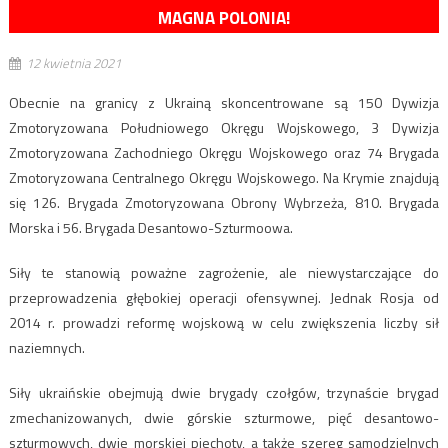
MAGNA POLONIA!
12 kwietnia 2021
Obecnie na granicy z Ukrainą skoncentrowane są 150 Dywizja
Zmotoryzowana Południowego Okręgu Wojskowego, 3 Dywizja
Zmotoryzowana Zachodniego Okręgu Wojskowego oraz 74 Brygada
Zmotoryzowana Centralnego Okręgu Wojskowego. Na Krymie znajdują
się 126. Brygada Zmotoryzowana Obrony Wybrzeża, 810. Brygada
Morska i 56. Brygada Desantowo-Szturmoowa.
Siły te stanowią poważne zagrożenie, ale niewystarczające do
przeprowadzenia głębokiej operacji ofensywnej. Jednak Rosja od
2014 r. prowadzi reformę wojskową w celu zwiększenia liczby sił
naziemnych.
Siły ukraińskie obejmują dwie brygady czołgów, trzynaście brygad
zmechanizowanych, dwie górskie szturmowe, pięć desantowo-
szturmowych, dwie morskiej piechoty, a także szereg samodzielnych