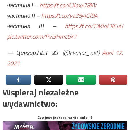
частина І –
https://t.co/lCXoxx78KV
частина ІІ –
https://t.co/va25j4Gf9A
частина ІІІ –
https://t.co/TiMIoCXEuU
pic.twitter.com/Pvl3HmcbX7
— Цензор.НЕТ ✍️ (@censor_net)
April 12,
2021
Wspieraj niezależne
wydawnictwo:
Czy jest jeszcze naród polski?