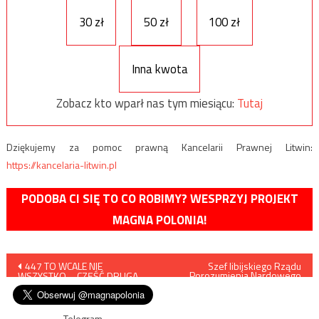
30 zł
50 zł
100 zł
Inna kwota
Zobacz kto wparł nas tym miesiącu:
Tutaj
Dziękujemy za pomoc prawną Kancelarii Prawnej Litwin:
https://kancelaria-litwin.pl
PODOBA CI SIĘ TO CO ROBIMY? WESPRZYJ PROJEKT
MAGNA POLONIA!
Nawigacja
447 TO WCALE NIE
Szef libijskiego Rządu
Porozumienia Nardowego
WSZYSTKO – CZĘŚĆ DRUGA
Fajiz as-Sarradż podpisał
wpisu
porozumienie, Haftar poprosił
o czas…
Telegram