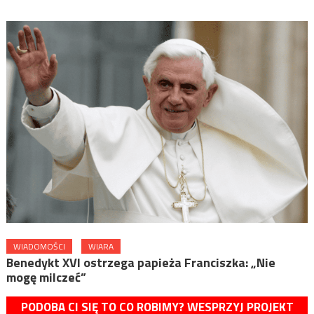
WIADOMOŚCI
WIARA
Benedykt XVI ostrzega papieża Franciszka: „Nie
mogę milczeć”
PODOBA CI SIĘ TO CO ROBIMY? WESPRZYJ PROJEKT