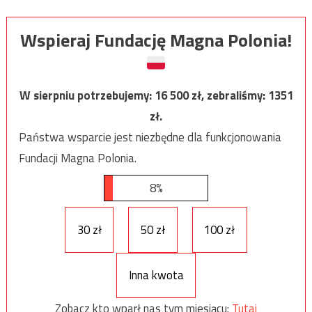
Wspieraj Fundację Magna Polonia!
W sierpniu potrzebujemy:
16 500
zł, zebraliśmy:
1351
zł.
Państwa wsparcie jest niezbędne dla funkcjonowania
Fundacji Magna Polonia.
8%
30 zł
50 zł
100 zł
Inna kwota
Zobacz kto wparł nas tym miesiącu:
Tutaj