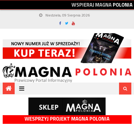
W
S
P
I
E
R
A
J
M
A
G
N
A
P
O
L
O
N
I
A
Niedziela, 09 Sierpnia 2026
WESPRZYJ PROJEKT MAGNA POLONIA