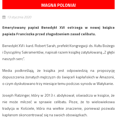
MAGNA POLONIA!
13 stycznia 2020
Emerytowany papież Benedykt XVI ostrzega w nowej książce
papieża Franciszka przed złagodzeniem zasad celibatu.
Benedykt XVI i kard. Robert Sarah, prefekt Kongregacji ds. Kultu Bożego
i Dyscypliny Sakramentów, napisali razem książkę zatytułowaną „Z głębi
naszych serc”.
Media podkreślają, że książka jest odpowiedzią na propozycję
dopuszczenia żonatych mężczyzn do święceń kapłańskich w Amazonii,
o czym dyskutowano trzy miesiące temu podczas synodu w Watykanie.
Joseph Ratzinger, który w 2013 r. abdykował, oświadcza w książce, że
nie może milczeć w sprawie celibatu. Pisze, że to wielowiekowa
tradycja w Kościele, która ma wielkie znaczenie, ponieważ pozwala
kapłanom skoncentrować się na swoich obowiązkach.