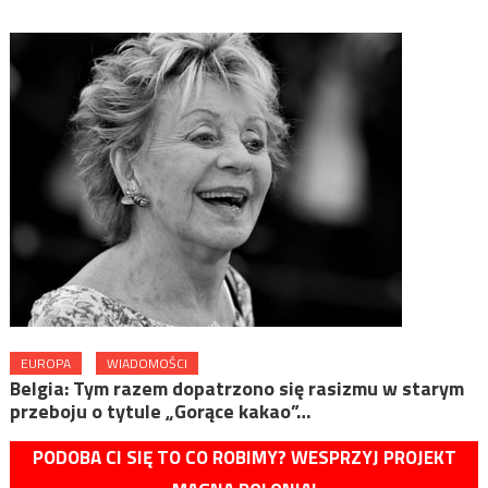
EUROPA
WIADOMOŚCI
Belgia: Tym razem dopatrzono się rasizmu w starym
przeboju o tytule „Gorące kakao”…
PODOBA CI SIĘ TO CO ROBIMY? WESPRZYJ PROJEKT