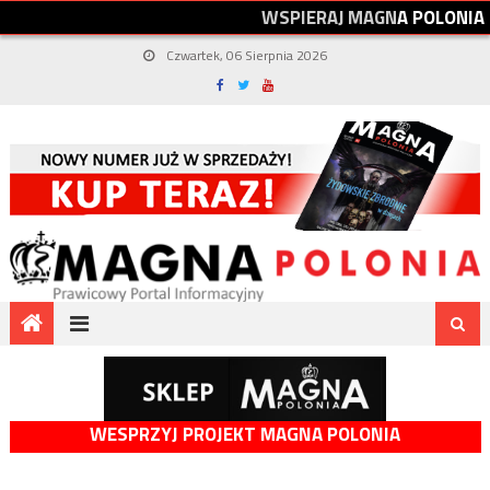
W
S
P
I
E
R
A
J
M
A
G
N
A
P
O
L
O
N
I
A
Czwartek, 06 Sierpnia 2026
WESPRZYJ PROJEKT MAGNA POLONIA