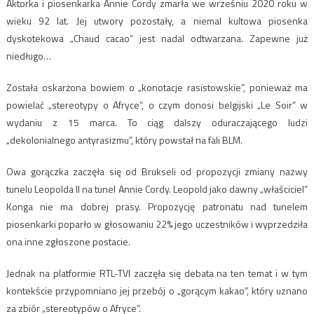
Aktorka i piosenkarka Annie Cordy zmarła we wrześniu 2020 roku w
wieku 92 lat. Jej utwory pozostały, a niemal kultowa piosenka
dyskotekowa „Chaud cacao” jest nadal odtwarzana. Zapewne już
niedługo…
Została oskarżona bowiem o „konotacje rasistowskie”, ponieważ ma
powielać „stereotypy o Afryce”, o czym donosi belgijski „Le Soir” w
wydaniu z 15 marca. To ciąg dalszy oduraczającego ludzi
„dekolonialnego antyrasizmu”, który powstał na fali BLM.
Owa gorączka zaczęła się od Brukseli od propozycji zmiany nazwy
tunelu Leopolda II na tunel Annie Cordy. Leopold jako dawny „właściciel”
Konga nie ma dobrej prasy. Propozycję patronatu nad tunelem
piosenkarki poparło w głosowaniu 22% jego uczestników i wyprzedziła
ona inne zgłoszone postacie.
Jednak na platformie RTL-TVI zaczęła się debata na ten temat i w tym
kontekście przypomniano jej przebój o „gorącym kakao”, który uznano
za zbiór „stereotypów o Afryce”.