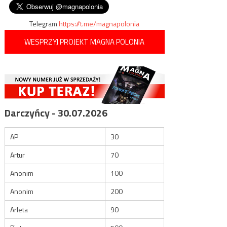
Telegram
https://t.me/magnapolonia
WESPRZYJ PROJEKT MAGNA POLONIA
Darczyńcy - 30.07.2026
AP
30
Artur
70
Anonim
100
Anonim
200
Arleta
90