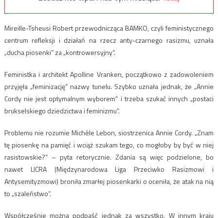
Mireille-Tsheusi Robert przewodnicząca BAMKO, czyli feministycznego
centrum refleksji i działań na rzecz anty-czarnego rasizmu, uznała
„ducha piosenki” za „kontrowersyjny”.
Feministka i architekt Apolline Vranken, początkowo z zadowoleniem
przyjęła „feminizację” nazwy tunelu. Szybko uznała jednak, że „​​Annie
Cordy nie jest optymalnym wyborem” i trzeba szukać innych „postaci
brukselskiego dziedzictwa i feminizmu”.
Problemu nie rozumie Michèle Lebon, siostrzenica Annie Cordy. „Znam
tę piosenkę na pamięć i wciąż szukam tego, co mogłoby by być w niej
rasistowskie?” – pyta retorycznie. Zdania są więc podzielone, bo
nawet LICRA (Międzynarodowa Liga Przeciwko Rasizmowi i
Antysemityzmowi) broniła zmarłej piosenkarki o oceniła, że atak na nią
to „szaleństwo”.
Współcześnie można podpaść jednak za wszystko. W innym kraju