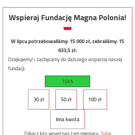
Wspieraj Fundację Magna Polonia!
W lipcu potrzebowaliśmy:
15 000
zł, zebraliśmy:
15
633,5
zł.
Dziękujemy! i zachęcamy do dalszego wsparcia naszej
fundacji.
104%
30 zł
50 zł
100 zł
Inna kwota
Zobacz kto wparł nas tym miesiącu:
Tutaj