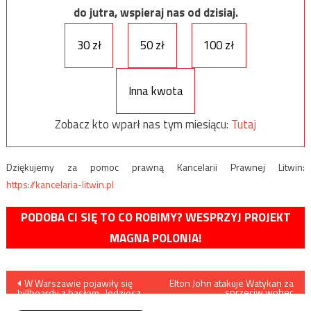
do jutra, wspieraj nas od dzisiaj.
30 zł
50 zł
100 zł
Inna kwota
Zobacz kto wparł nas tym miesiącu:
Tutaj
Dziękujemy za pomoc prawną Kancelarii Prawnej Litwin:
https://kancelaria-litwin.pl
PODOBA CI SIĘ TO CO ROBIMY? WESPRZYJ PROJEKT
MAGNA POLONIA!
Nawigacja
W Warszawie pojawiły się
Elton John atakuje Watykan za
sprzeciw wobec
billboardy z hasłem „Jedziesz
błogosławienia par
wpisu
do Lidla? Szkoda zdrowia”
homoseksualnych