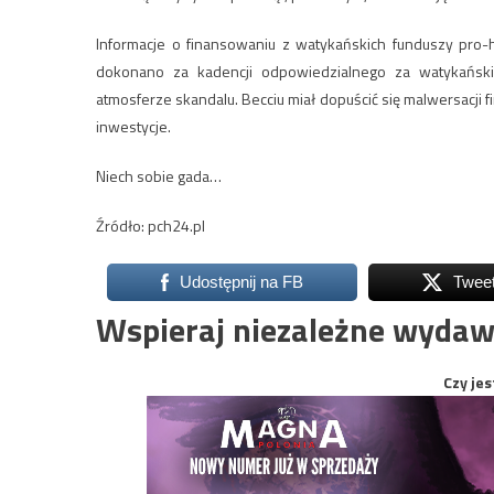
Informacje o finansowaniu z watykańskich funduszy pro-h
dokonano za kadencji odpowiedzialnego za watykańskie
atmosferze skandalu. Becciu miał dopuścić się malwersacji f
inwestycje.
Niech sobie gada…
Źródło: pch24.pl
Udostępnij na FB
Twee
Wspieraj niezależne wydaw
Czy jes