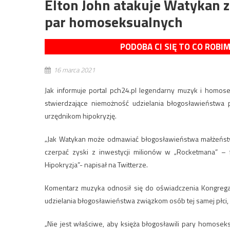
Elton John atakuje Watykan 
par homoseksualnych
PODOBA CI SIĘ TO CO ROBI
16 marca 2021
Jak informuje portal pch24.pl legendarny muzyk i homose
stwierdzające niemożność udzielania błogosławieństwa 
urzędnikom hipokryzję.
„Jak Watykan może odmawiać błogosławieństwa małżeńst
czerpać zyski z inwestycji milionów w „Rocketmana” – 
Hipokryzja”- napisał na Twitterze.
Komentarz muzyka odnosił się do oświadczenia Kongregac
udzielania błogosławieństwa związkom osób tej samej płci,
„Nie jest właściwe, aby księża błogosławili pary homoseks