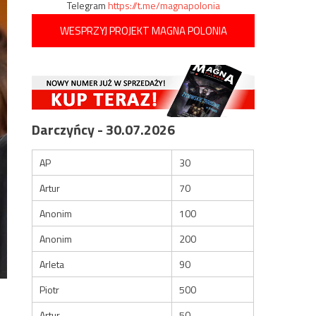
Telegram
https://t.me/magnapolonia
WESPRZYJ PROJEKT MAGNA POLONIA
Darczyńcy - 30.07.2026
AP
30
Artur
70
Anonim
100
Anonim
200
Arleta
90
Piotr
500
Artur
50