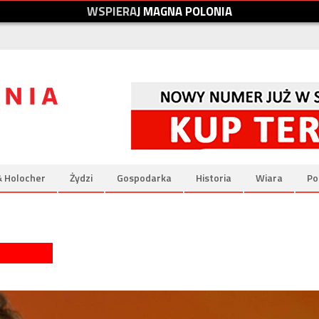
W
S
P
I
E
R
A
J
M
A
G
N
A
P
O
L
O
N
I
A
& Holocher
Żydzi
Gospodarka
Historia
Wiara
Po