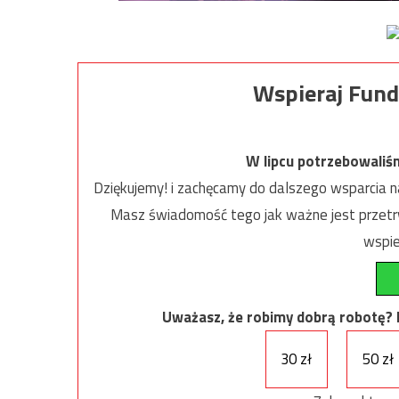
Wspieraj Fund
W lipcu potrzebowaliś
Dziękujemy! i zachęcamy do dalszego wsparcia na
Masz świadomość tego jak ważne jest przetrw
wspie
Uważasz, że robimy dobrą robotę? Ni
30 zł
50 zł