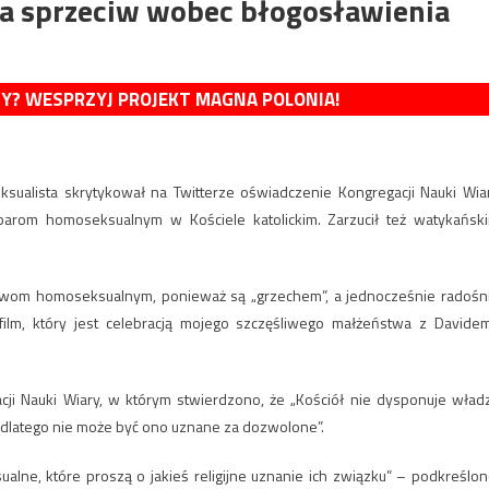
za sprzeciw wobec błogosławienia
MY? WESPRZYJ PROJEKT MAGNA POLONIA!
ksualista skrytykował na Twitterze oświadczenie Kongregacji Nauki Wia
parom homoseksualnym w Kościele katolickim. Zarzucił też watykańsk
wom homoseksualnym, ponieważ są „grzechem”, a jednocześnie radośn
film, który jest celebracją mojego szczęśliwego małżeństwa z Davide
ji Nauki Wiary, w którym stwierdzono, że „Kościół nie dysponuje wład
 dlatego nie może być ono uznane za dozwolone”.
ualne, które proszą o jakieś religijne uznanie ich związku” – podkreślon