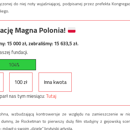
zonej do niej noty wyjaśniającej, podpisanej przez prefekta Kongregacj
diego.
ację Magna Polonia!
my:
15 000
zł, zebraliśmy:
15 633,5
zł.
szej fundacji.
104%
100 zł
Inna kwota
parł nas tym miesiącu:
Tutaj
a Johna, wzbudzającą kontrowersje ze względu na zamieszczenie w ni
 dumny, że Rocketman to pierwszy duży film studyjny z gejowską sce
 mówił o swoim „dziele” brytyjski artysta.