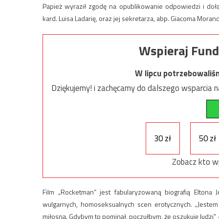
Papież wyraził zgodę na opublikowanie odpowiedzi i dołąc
kard. Luisa Ladarię, oraz jej sekretarza, abp. Giacoma Moran
Wspieraj Fund
W lipcu potrzebowaliś
Dziękujemy! i zachęcamy do dalszego wsparcia na
30 zł
50 zł
Zobacz kto w
Film „Rocketman” jest fabularyzowaną biografią Elton
wulgarnych, homoseksualnych scen erotycznych. „Jestem
miłosną. Gdybym to pominął, poczułbym, że oszukuję ludzi” –