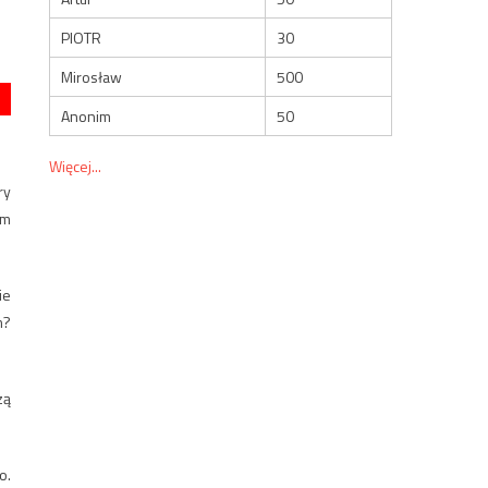
PIOTR
30
Mirosław
500
Anonim
50
Więcej...
ry
im
ie
m?
zą
o.