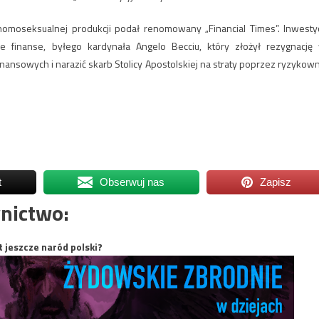
omoseksualnej produkcji podał renomowany „Financial Times”. Inwestyc
 finanse, byłego kardynała Angelo Becciu, który złożył rezygnację
inansowych i narazić skarb Stolicy Apostolskiej na straty poprzez ryzykow
t
Obserwuj nas
Zapisz
nictwo:
t jeszcze naród polski?