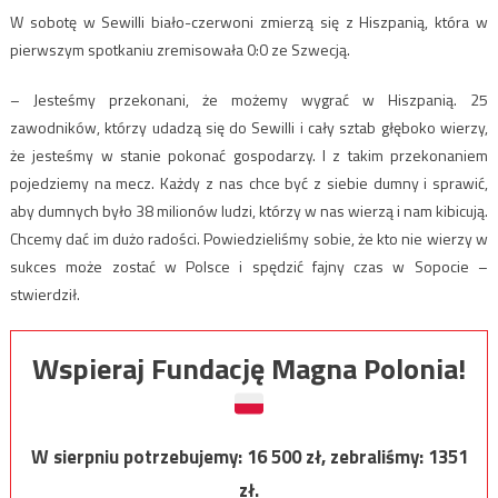
W sobotę w Sewilli biało-czerwoni zmierzą się z Hiszpanią, która w
pierwszym spotkaniu zremisowała 0:0 ze Szwecją.
– Jesteśmy przekonani, że możemy wygrać w Hiszpanią. 25
zawodników, którzy udadzą się do Sewilli i cały sztab głęboko wierzy,
że jesteśmy w stanie pokonać gospodarzy. I z takim przekonaniem
pojedziemy na mecz. Każdy z nas chce być z siebie dumny i sprawić,
aby dumnych było 38 milionów ludzi, którzy w nas wierzą i nam kibicują.
Chcemy dać im dużo radości. Powiedzieliśmy sobie, że kto nie wierzy w
sukces może zostać w Polsce i spędzić fajny czas w Sopocie –
stwierdził.
Wspieraj Fundację Magna Polonia!
W sierpniu potrzebujemy:
16 500
zł, zebraliśmy:
1351
zł.