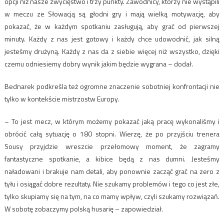
opcji niż nasze zwycięstwo i trzy punkty. Zawodnicy, którzy nie wystąpili
w meczu ze Słowacją są głodni gry i mają wielką motywację, aby
pokazać, że w każdym spotkaniu zasługują, aby grać od pierwszej
minuty. Każdy z nas jest gotowy i każdy chce udowodnić, jak silną
jesteśmy drużyną. Każdy z nas da z siebie więcej niż wszystko, dzięki
czemu odniesiemy dobry wynik jakim będzie wygrana – dodał.
Bednarek podkreśla też ogromne znaczenie sobotniej konfrontacji nie
tylko w kontekście mistrzostw Europy.
– To jest mecz, w którym możemy pokazać jaką pracę wykonaliśmy i
obrócić całą sytuację o 180 stopni. Wierzę, że po przyjściu trenera
Sousy przyjdzie wreszcie przełomowy moment, że zagramy
fantastyczne spotkanie, a kibice będą z nas dumni. Jesteśmy
naładowani i brakuje nam detali, aby ponownie zacząć grać na zero z
tyłu i osiągać dobre rezultaty. Nie szukamy problemów i tego co jest złe,
tylko skupiamy się na tym, na co mamy wpływ, czyli szukamy rozwiązań.
W sobotę zobaczymy polską husarię – zapowiedział.