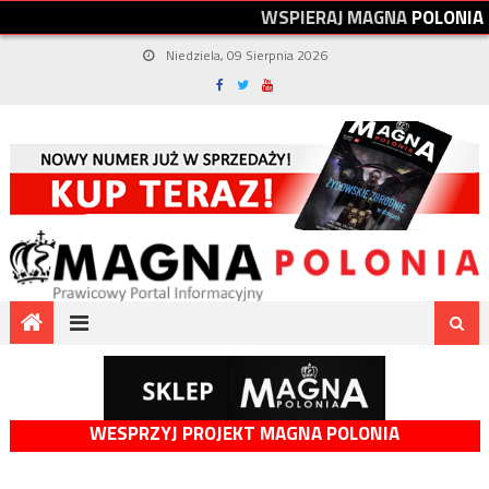
W
S
P
I
E
R
A
J
M
A
G
N
A
P
O
L
O
N
I
A
Niedziela, 09 Sierpnia 2026
WESPRZYJ PROJEKT MAGNA POLONIA