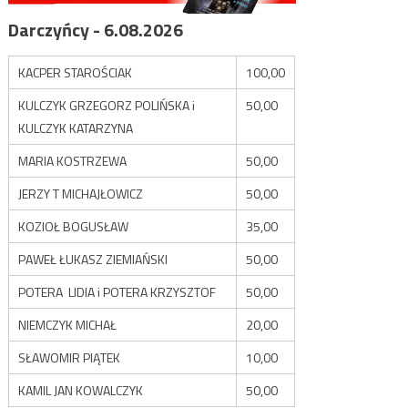
Darczyńcy - 6.08.2026
KACPER STAROŚCIAK
100,00
KULCZYK GRZEGORZ POLIŃSKA i
50,00
KULCZYK KATARZYNA
MARIA KOSTRZEWA
50,00
JERZY T MICHAJŁOWICZ
50,00
KOZIOŁ BOGUSŁAW
35,00
PAWEŁ ŁUKASZ ZIEMIAŃSKI
50,00
POTERA LIDIA i POTERA KRZYSZTOF
50,00
NIEMCZYK MICHAŁ
20,00
SŁAWOMIR PIĄTEK
10,00
KAMIL JAN KOWALCZYK
50,00