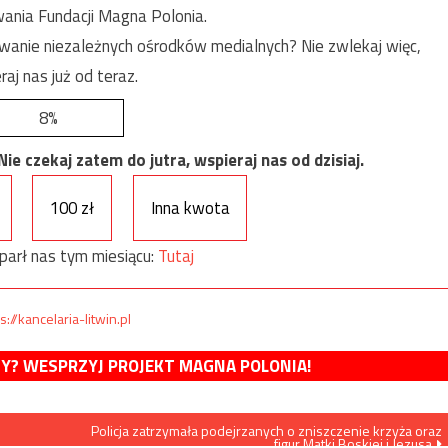
ania Fundacji Magna Polonia.
anie niezależnych ośrodków medialnych? Nie zwlekaj więc,
raj nas już od teraz.
8%
e czekaj zatem do jutra, wspieraj nas od dzisiaj.
100 zł
Inna kwota
parł nas tym miesiącu:
Tutaj
s://kancelaria-litwin.pl
MY? WESPRZYJ PROJEKT MAGNA POLONIA!
Policja zatrzymała podejrzanych o zniszczenie krzyża oraz
figur Matki Boskiej i Jezusa