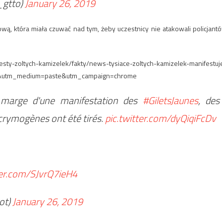
_gtto)
January 26, 2019
wą, która miała czuwać nad tym, żeby uczestnicy nie atakowali policjant
testy-zoltych-kamizelek/fakty/news-tysiace-zoltych-kamizelek-manifestuj
te&utm_medium=paste&utm_campaign=chrome
 marge d'une manifestation des
#GiletsJaunes
, des
acrymogènes ont été tirés.
pic.twitter.com/dyQiqiFcDv
ter.com/SJvrQ7ieH4
ot)
January 26, 2019