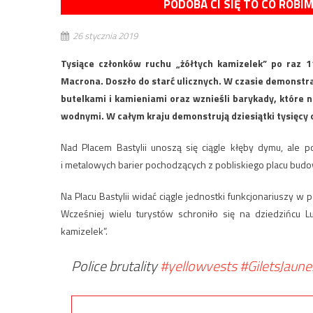
PODOBA CI SIĘ TO CO ROBI
26 stycznia 2019
Tysiące członków ruchu „żółtych kamizelek” po raz 
Macrona. Doszło do starć ulicznych. W czasie demonstrac
butelkami i kamieniami oraz wznieśli barykady, które 
wodnymi. W całym kraju demonstrują dziesiątki tysięcy
Nad Placem Bastylii unoszą się ciągle kłęby dymu, ale 
i metalowych barier pochodzących z pobliskiego placu budo
Na Placu Bastylii widać ciągle jednostki funkcjonariuszy w
Wcześniej wielu turystów schroniło się na dziedzińcu 
kamizelek”.
Police brutality
#yellowvests
#GiletsJaune