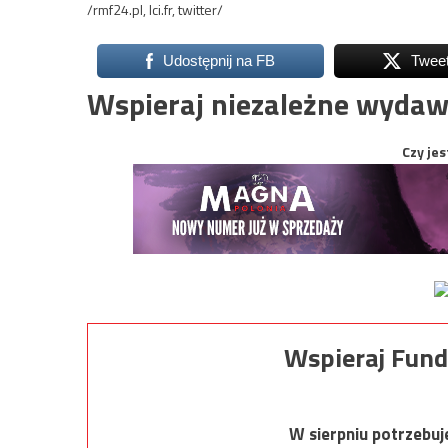
/rmf24.pl, lci.fr, twitter/
Udostępnij na FB
Twee
Wspieraj niezależne wydaw
Czy jes
Wspieraj Fund
W sierpniu potrzebu