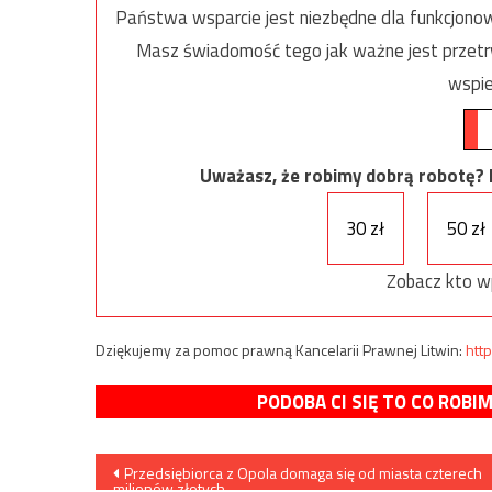
Państwa wsparcie jest niezbędne dla funkcjonow
Masz świadomość tego jak ważne jest przetrw
wspie
Uważasz, że robimy dobrą robotę? Ni
30 zł
50 zł
Zobacz kto w
Dziękujemy za pomoc prawną Kancelarii Prawnej Litwin:
http
PODOBA CI SIĘ TO CO ROBI
Nawigacja
Przedsiębiorca z Opola domaga się od miasta czterech
milionów złotych