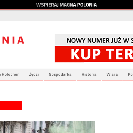
W
S
P
I
E
R
A
J
M
A
G
N
A
P
O
L
O
N
I
A
& Holocher
Żydzi
Gospodarka
Historia
Wiara
Po