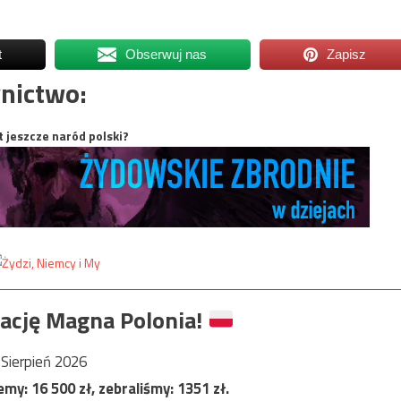
t
Obserwuj nas
Zapisz
nictwo:
t jeszcze naród polski?
ację Magna Polonia!
Sierpień 2026
jemy:
16 500
zł, zebraliśmy:
1351
zł.