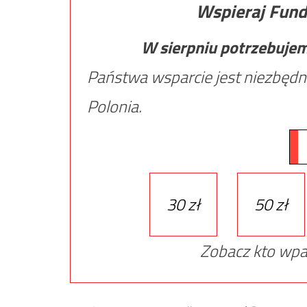
Wspieraj Fund
W sierpniu potrzebuje
Państwa wsparcie jest niezbędn
Polonia.
30 zł
50 zł
Zobacz kto wpa