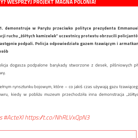
MY? WESPRZYJ PROJEKT MAGNA POLONIA!
11. demonstruje w Paryżu przeciwko polityce prezydenta Emmanue
ji ruchu „żółtych kamizelek” uczestnicy protestu obrzucili policjant
następnie podpali. Policja odpowiedziała gazem łzawiącym i armatka
 osób
policja dogasza podpalone barykady stworzone z desek, pilśniowych pł
wy.
 pełnym rynsztunku bojowym, które – co jakiś czas używają gazu łzawiąceg
Luwru, kiedy w pobliżu muzeum przechodziła inna demonstracja „żółty
s
#ActeXI
https://t.co/NhRLVxQpN3