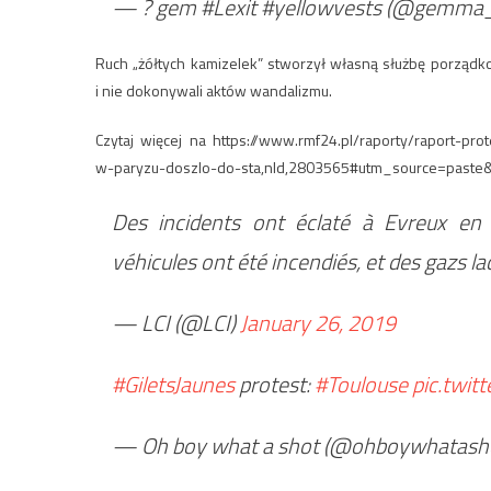
— ? gem #Lexit #yellowvests (@gemma
Ruch „żółtych kamizelek” stworzył własną służbę porządko
i nie dokonywali aktów wandalizmu.
Czytaj więcej na https://www.rmf24.pl/raporty/raport-pro
w-paryzu-doszlo-do-sta,nId,2803565#utm_source=pas
Des incidents ont éclaté à Evreux en
véhicules ont été incendiés, et des gazs l
— LCI (@LCI)
January 26, 2019
#GiletsJaunes
protest:
#Toulouse
pic.twit
— Oh boy what a shot (@ohboywhatash