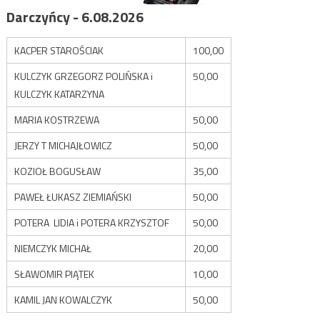
Darczyńcy - 6.08.2026
KACPER STAROŚCIAK
100,00
KULCZYK GRZEGORZ POLIŃSKA i
50,00
KULCZYK KATARZYNA
MARIA KOSTRZEWA
50,00
JERZY T MICHAJŁOWICZ
50,00
KOZIOŁ BOGUSŁAW
35,00
PAWEŁ ŁUKASZ ZIEMIAŃSKI
50,00
POTERA LIDIA i POTERA KRZYSZTOF
50,00
NIEMCZYK MICHAŁ
20,00
SŁAWOMIR PIĄTEK
10,00
KAMIL JAN KOWALCZYK
50,00