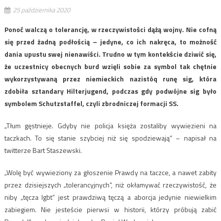
25 października 2020
Ponoć walczą o tolerancję, w rzeczywistości dążą wojny. Nie cofną
się przed żadną podłością – jedyne, co ich nakręca, to możność
dania upustu swej nienawiści. Trudno w tym kontekście dziwić się,
że uczestnicy obecnych burd wzięli sobie za symbol tak chętnie
wykorzystywaną przez niemieckich nazistóq runę sig, która
zdobiła sztandary Hilterjugend, podczas gdy podwójne sig było
symbolem Schutzstaffel, czyli zbrodniczej formacji SS.
„Tłum gęstnieje. Gdyby nie policja księża zostaliby wywiezieni na
taczkach. To się stanie szybciej niż się spodziewają” – napisał na
twitterze Bart Staszewski.
„Wolę być wywieziony za głoszenie Prawdy na taczce, a nawet zabity
przez dzisiejszych „tolerancyjnych”, niż okłamywać rzeczywistość, że
niby „tęcza lgbt” jest prawdziwą tęczą a aborcja jedynie niewielkim
zabiegiem. Nie jesteście pierwsi w historii, którzy próbują zabić