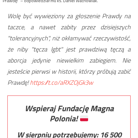
Prawdę!” – odpowiedział mu ks. Daniel Wachowiak.
Wolę być wywieziony za głoszenie Prawdy na
taczce, a nawet zabity przez dzisiejszych
"tolerancyjnych", niż okłamywać rzeczywistość,
że niby "tęcza lgbt" jest prawdziwą tęczą a
aborcja jedynie niewielkim zabiegiem. Nie
jesteście pierwsi w historii, którzy próbują zabić
Prawdę!
https://t.co/aRXZOjGk3w
Wspieraj Fundację Magna
Polonia!
W sierpniu potrzebujemy:
16 500