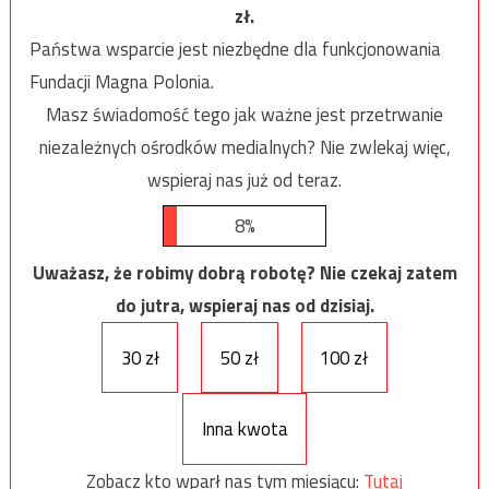
zł.
Państwa wsparcie jest niezbędne dla funkcjonowania
Fundacji Magna Polonia.
Masz świadomość tego jak ważne jest przetrwanie
niezależnych ośrodków medialnych? Nie zwlekaj więc,
wspieraj nas już od teraz.
8%
Uważasz, że robimy dobrą robotę? Nie czekaj zatem
do jutra, wspieraj nas od dzisiaj.
30 zł
50 zł
100 zł
Inna kwota
Zobacz kto wparł nas tym miesiącu:
Tutaj