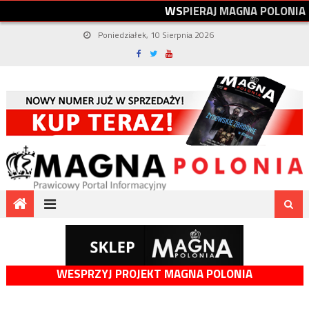
W
S
P
I
E
R
A
J
M
A
G
N
A
P
O
L
O
N
I
A
Poniedziałek, 10 Sierpnia 2026
WESPRZYJ PROJEKT MAGNA POLONIA