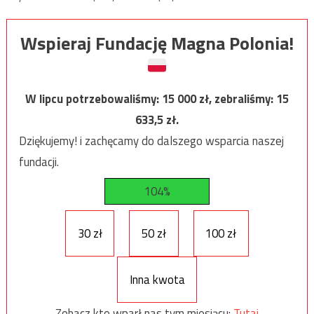
Wspieraj Fundację Magna Polonia!
W lipcu potrzebowaliśmy:
15 000
zł, zebraliśmy:
15
633,5
zł.
Dziękujemy! i zachęcamy do dalszego wsparcia naszej
fundacji.
104%
30 zł
50 zł
100 zł
Inna kwota
Zobacz kto wparł nas tym miesiącu:
Tutaj