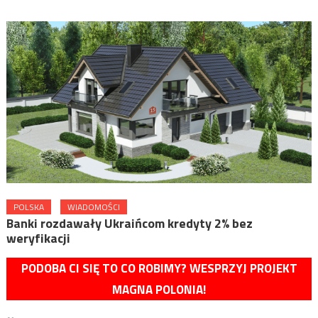
POLSKA
WIADOMOŚCI
Banki rozdawały Ukraińcom kredyty 2% bez
weryfikacji
PODOBA CI SIĘ TO CO ROBIMY? WESPRZYJ PROJEKT
MAGNA POLONIA!