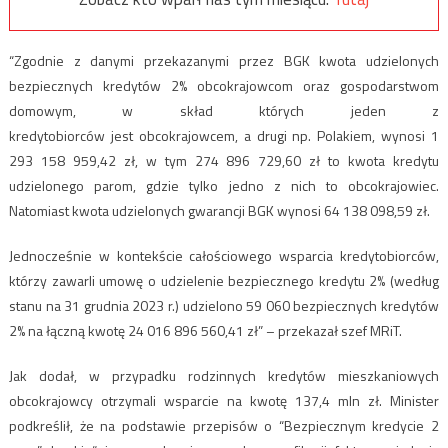
“Zgodnie z danymi przekazanymi przez BGK kwota udzielonych
bezpiecznych kredytów 2% obcokrajowcom oraz gospodarstwom
domowym, w skład których jeden z
kredytobiorców jest obcokrajowcem, a drugi np. Polakiem, wynosi 1
293 158 959,42 zł, w tym 274 896 729,60 zł to kwota kredytu
udzielonego parom, gdzie tylko jedno z nich to obcokrajowiec.
Natomiast kwota udzielonych gwarancji BGK wynosi 64 138 098,59 zł.
Jednocześnie w kontekście całościowego wsparcia kredytobiorców,
którzy zawarli umowę o udzielenie bezpiecznego kredytu 2% (według
stanu na 31 grudnia 2023 r.) udzielono 59 060 bezpiecznych kredytów
2% na łączną kwotę 24 016 896 560,41 zł” – przekazał szef MRiT.
Jak dodał, w przypadku rodzinnych kredytów mieszkaniowych
obcokrajowcy otrzymali wsparcie na kwotę 137,4 mln zł. Minister
podkreślił, że na podstawie przepisów o “Bezpiecznym kredycie 2