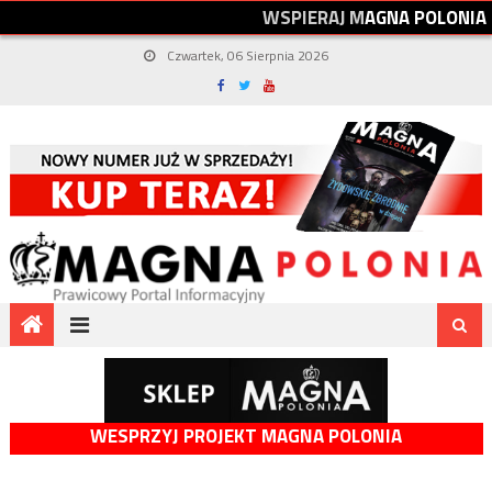
W
S
P
I
E
R
A
J
M
A
G
N
A
P
O
L
O
N
I
A
Czwartek, 06 Sierpnia 2026
WESPRZYJ PROJEKT MAGNA POLONIA