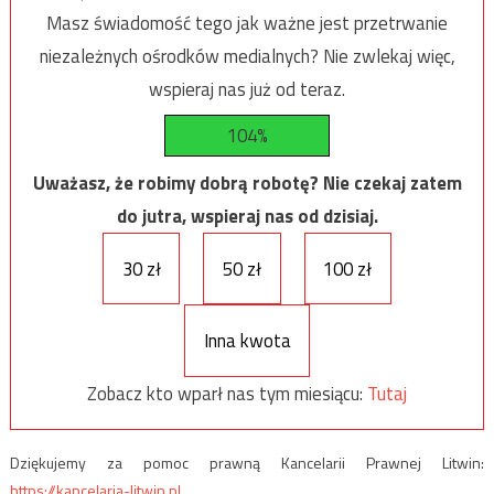
Masz świadomość tego jak ważne jest przetrwanie
niezależnych ośrodków medialnych? Nie zwlekaj więc,
wspieraj nas już od teraz.
104%
Uważasz, że robimy dobrą robotę? Nie czekaj zatem
do jutra, wspieraj nas od dzisiaj.
30 zł
50 zł
100 zł
Inna kwota
Zobacz kto wparł nas tym miesiącu:
Tutaj
Dziękujemy za pomoc prawną Kancelarii Prawnej Litwin:
https://kancelaria-litwin.pl