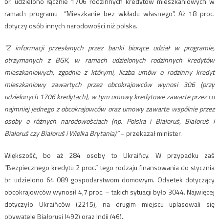
br. udzielono łącznie 1706 rodzinnych kredytów mieszkaniowych w
ramach programu “Mieszkanie bez wkładu własnego”. Aż 18 proc.
dotyczy osób innych narodowości niż polska.
“Z informacji przesłanych przez banki biorące udział w programie,
otrzymanych z BGK, w ramach udzielonych rodzinnych kredytów
mieszkaniowych, zgodnie z którymi, liczba umów o rodzinny kredyt
mieszkaniowy zawartych przez obcokrajowców wynosi 306 (przy
udzielonych 1706 kredytach), w tym umowy kredytowe zawarte przez co
najmniej jednego z obcokrajowców oraz umowy zawarte wspólnie przez
osoby o różnych narodowościach (np. Polska i Białoruś, Białoruś i
Białoruś czy Białoruś i Wielka Brytania)”
– przekazał minister.
Większość, bo aż 284 osoby to Ukraińcy. W przypadku zaś
“Bezpiecznego kredytu 2 proc.” tego rodzaju finansowania do stycznia
br. udzielono 64 089 gospodarstwom domowym. Odsetek dotyczący
obcokrajowców wynosił 4,7 proc. – takich sytuacji było 3044. Najwięcej
dotyczyło Ukraińców (2215), na drugim miejscu uplasowali się
obywatele Białorusi (492) oraz Indii (46).