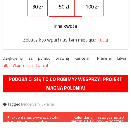
30 zł
50 zł
100 zł
Inna kwota
Zobacz kto wparł nas tym miesiącu:
Tutaj
Dziękujemy za pomoc prawną Kancelarii Prawnej Litwin:
https://kancelaria-litwin.pl
PODOBA CI SIĘ TO CO ROBIMY? WESPRZYJ PROJEKT
MAGNA POLONIA!
Tagged
banderyzm
,
ukraina
Nawigacja
Jakub Banaś wywraca stolik
Kalendarium historyczne: 20
sierpnia 1939 roku – pogrzeb
Konfederacji. Akceptuje
Wojciecha Korfantego
wpisu
Żydów, sodomitów i nie chce
wyjścia z UE