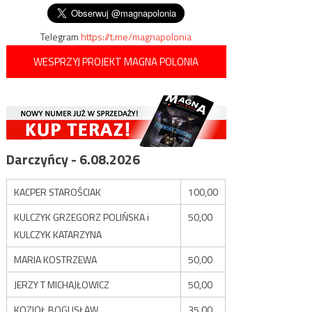
Telegram
https://t.me/magnapolonia
WESPRZYJ PROJEKT MAGNA POLONIA
Darczyńcy - 6.08.2026
KACPER STAROŚCIAK
100,00
KULCZYK GRZEGORZ POLIŃSKA i
50,00
KULCZYK KATARZYNA
MARIA KOSTRZEWA
50,00
JERZY T MICHAJŁOWICZ
50,00
KOZIOŁ BOGUSŁAW
35,00