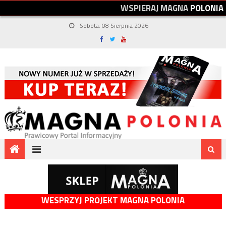
W
S
P
I
E
R
A
J
M
A
G
N
A
P
O
L
O
N
I
A
Sobota, 08 Sierpnia 2026
WESPRZYJ PROJEKT MAGNA POLONIA