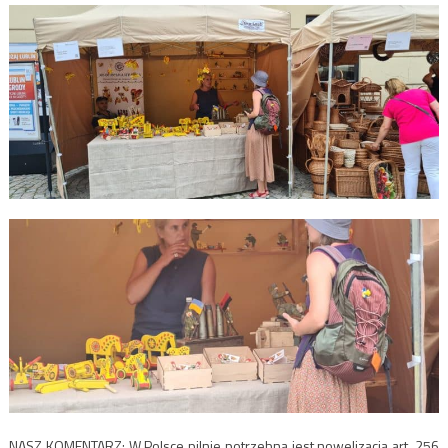
NASZ KOMENTARZ: W Polsce pilnie potrzebna jest nowelizacja art. 256