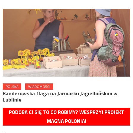
POLSKA
WIADOMOŚCI
Banderowska flaga na Jarmarku Jagiellońskim w
Lublinie
PODOBA CI SIĘ TO CO ROBIMY? WESPRZYJ PROJEKT
MAGNA POLONIA!