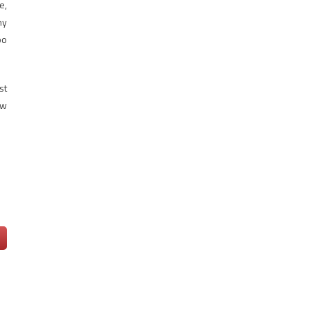
e,
ny
bo
st
 w