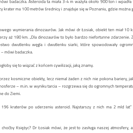
 mówi badaczka. Asteroida ta miała 3-4 m ważyła około 900 ton i wpadła
zy krater ma 100 metrów średnicy i znajduje się w Poznaniu, gdzie można 
asowego wymierania dinozaurów. Jak mówi dr Łosiak, obiekt ten miał 10 
erzy aż 180 km. „Dla dinozaurów to było bardzo niefortunne zdarzenie. 
nóstwo dwutlenku węgla i dwutlenku siarki, które spowodowały ogrom
” – mówi badaczka.
łoby się to wiązać z końcem cywilizacji, jaką znamy.
rzez kosmiczne obiekty, lecz niemal żaden z nich nie pokona bariery, ja
osferze – m.in. w wyniku tarcia – rozgrzewa się do ogromnych temperatu
ne do Ziemi.
196 kraterów po uderzeniu asteroid. Najstarszy z nich ma 2 mld lat”
 choćby Księżyc? Dr Łosiak mówi, że jest to zasługa naszej atmosfery, a