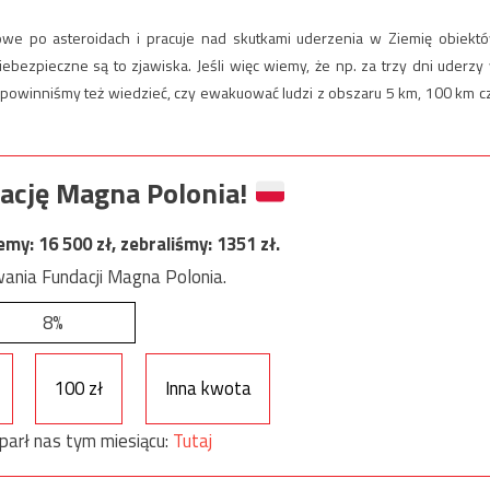
owe po asteroidach i pracuje nad skutkami uderzenia w Ziemię obiekt
ebezpieczne są to zjawiska. Jeśli więc wiemy, że np. za trzy dni uderzy
o powinniśmy też wiedzieć, czy ewakuować ludzi z obszaru 5 km, 100 km c
ację Magna Polonia!
jemy:
16 500
zł, zebraliśmy:
1351
zł.
ania Fundacji Magna Polonia.
8%
100 zł
Inna kwota
parł nas tym miesiącu:
Tutaj