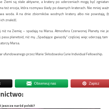
zne Ziemi są stale aktywne, a kratery po uderzeniach mogą być zgniatan
ma też erozja, która rozmywa ślady po dawnych kraterach. Nie mniej waż
rywa woda. A na dnie zbiorników wodnych kratery albo nie powstają, (
ch znaleźć.
j niż na Ziemię – spadają na Marsa. Atmosfera Czerwonej Planety nie je
ej pasa planetoid, niż my. „Spadające gwiazdy” częściej więc uderzają tam
zatorzy Marsa.
ar ufundowanego przez Marie Skłodowska Curie Individual Fellowship.
t
Obserwuj nas
Zapisz
nictwo:
t jeszcze naród polski?