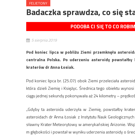
FELIETONY
Badaczka sprawdza, co się sta
PODOBA CI SIĘ TO CO ROBI
5 sierpnia 2019
Pod koniec lipca w pobliżu Ziemi przemknęła asteroi
centralna Polska. Po uderzeniu asteroidy powstałby
kraterów dr Anna Łosiak.
Pod koniec lipca br. (25.07) obok Ziemi przeleciała asteroi
która dzieli Ziemię i Księżyc. Średnica tego obiektu wyno
ciągu jednej sekundy pokonywała aż 24 kilometry – prędkość
„Gdyby ta asteroida uderzyła w Ziemię, powstałby krat
asteroidach dr Anna Łosiak z Instytutu Nauk Geologicznych
sławny Krater Meteorytowy w amerykańskiej Arizonie. Wspom
m głębokości i powstał w wyniku uderzenia asteroidy o śre