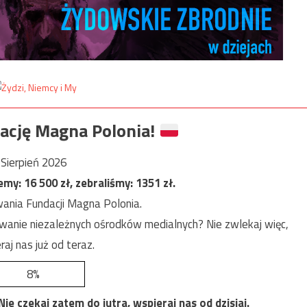
ację Magna Polonia!
Sierpień 2026
jemy:
16 500
zł, zebraliśmy:
1351
zł.
ania Fundacji Magna Polonia.
anie niezależnych ośrodków medialnych? Nie zwlekaj więc,
raj nas już od teraz.
8%
e czekaj zatem do jutra, wspieraj nas od dzisiaj.