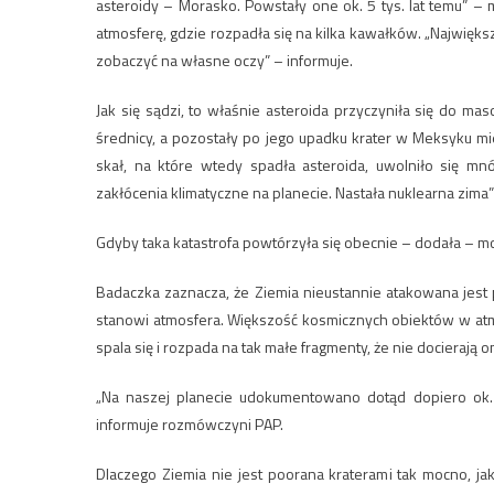
asteroidy – Morasko. Powstały one ok. 5 tys. lat temu” –
atmosferę, gdzie rozpadła się na kilka kawałków. „Najwięks
zobaczyć na własne oczy” – informuje.
Jak się sądzi, to właśnie asteroida przyczyniła się do m
średnicy, a pozostały po jego upadku krater w Meksyku mi
skał, na które wtedy spadła asteroida, uwolniło się m
zakłócenia klimatyczne na planecie. Nastała nuklearna zima
Gdyby taka katastrofa powtórzyła się obecnie – dodała – mog
Badaczka zaznacza, że Ziemia nieustannie atakowana jest p
stanowi atmosfera. Większość kosmicznych obiektów w atm
spala się i rozpada na tak małe fragmenty, że nie docierają o
„Na naszej planecie udokumentowano dotąd dopiero ok. 
informuje rozmówczyni PAP.
Dlaczego Ziemia nie jest poorana kraterami tak mocno, jak