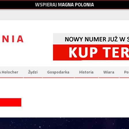
W
S
P
I
E
R
A
J
M
A
G
N
A
P
O
L
O
N
I
A
& Holocher
Żydzi
Gospodarka
Historia
Wiara
Po