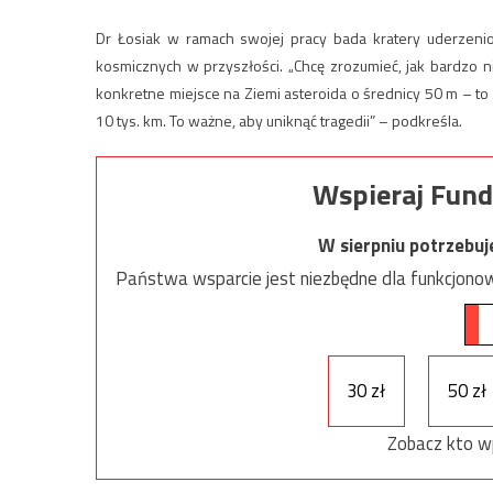
Dr Łosiak w ramach swojej pracy bada kratery uderzeni
kosmicznych w przyszłości. „Chcę zrozumieć, jak bardzo ni
konkretne miejsce na Ziemi asteroida o średnicy 50 m – t
10 tys. km. To ważne, aby uniknąć tragedii” – podkreśla.
Wspieraj Fund
W sierpniu potrzebu
Państwa wsparcie jest niezbędne dla funkcjonow
30 zł
50 zł
Zobacz kto w