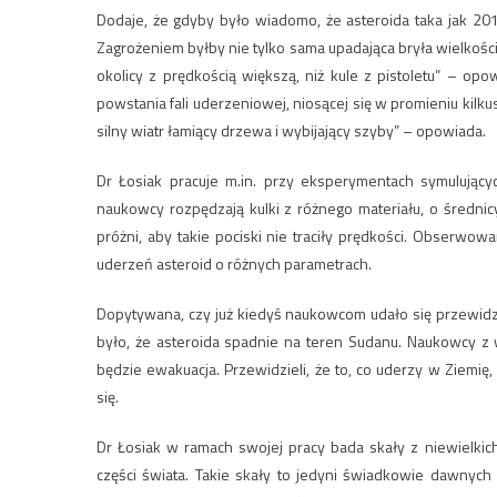
Dodaje, że gdyby było wiadomo, że asteroida taka jak 
Zagrożeniem byłby nie tylko sama upadająca bryła wielkości
okolicy z prędkością większą, niż kule z pistoletu” – op
powstania fali uderzeniowej, niosącej się w promieniu kil
silny wiatr łamiący drzewa i wybijający szyby” – opowiada.
Dr Łosiak pracuje m.in. przy eksperymentach symulując
naukowcy rozpędzają kulki z różnego materiału, o średn
próżni, aby takie pociski nie traciły prędkości. Obserw
uderzeń asteroid o różnych parametrach.
Dopytywana, czy już kiedyś naukowcom udało się przewidzi
było, że asteroida spadnie na teren Sudanu. Naukowcy z
będzie ewakuacja. Przewidzieli, że to, co uderzy w Ziemię
się.
Dr Łosiak w ramach swojej pracy bada skały z niewielkic
części świata. Takie skały to jedyni świadkowie dawnych