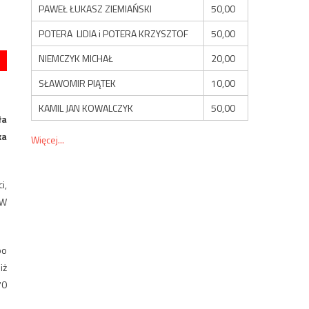
PAWEŁ ŁUKASZ ZIEMIAŃSKI
50,00
POTERA LIDIA i POTERA KRZYSZTOF
50,00
NIEMCZYK MICHAŁ
20,00
SŁAWOMIR PIĄTEK
10,00
KAMIL JAN KOWALCZYK
50,00
ła
ka
Więcej...
i,
 W
po
iż
70