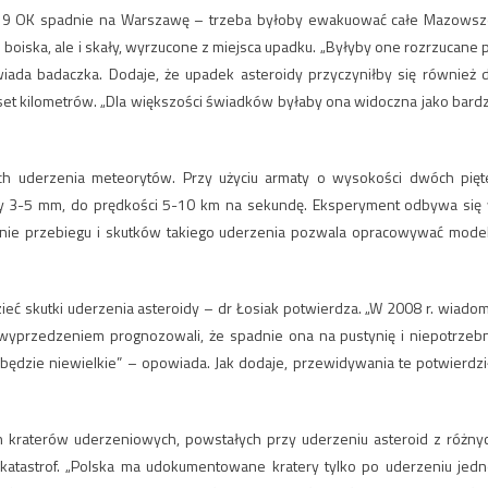
2019 OK spadnie na Warszawę – trzeba byłoby ewakuować całe Mazowsz
 boiska, ale i skały, wyrzucone z miejsca upadku. „Byłyby one rozrzucane 
owiada badaczka. Dodaje, że upadek asteroidy przyczyniłby się również 
kuset kilometrów. „Dla większości świadków byłaby ona widoczna jako bard
ych uderzenia meteorytów. Przy użyciu armaty o wysokości dwóch pięt
icy 3-5 mm, do prędkości 5-10 km na sekundę. Eksperyment odbywa się
owanie przebiegu i skutków takiego uderzenia pozwala opracowywać mode
eć skutki uderzenia asteroidy – dr Łosiak potwierdza. „W 2008 r. wiado
 wyprzedzeniem prognozowali, że spadnie ona na pustynię i niepotrzeb
, będzie niewielkie” – opowiada. Jak dodaje, przewidywania te potwierdzi
h kraterów uderzeniowych, powstałych przy uderzeniu asteroid z różny
 katastrof. „Polska ma udokumentowane kratery tylko po uderzeniu jedn