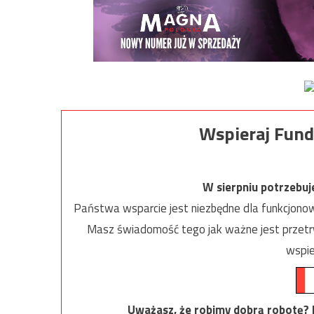
Wspieraj Fund
W sierpniu potrzebu
Państwa wsparcie jest niezbędne dla funkcjonow
Masz świadomość tego jak ważne jest przetrw
wspie
Uważasz, że robimy dobrą robotę? Ni