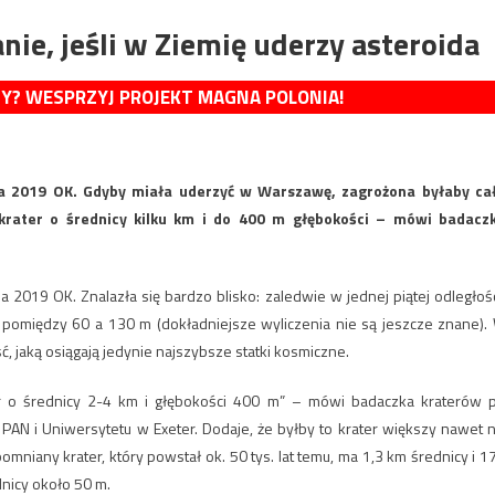
nie, jeśli w Ziemię uderzy asteroida
MY? WESPRZYJ PROJEKT MAGNA POLONIA!
da 2019 OK. Gdyby miała uderzyć w Warszawę, zagrożona byłaby ca
 krater o średnicy kilku km i do 400 m głębokości – mówi badacz
da 2019 OK. Znalazła się bardzo blisko: zaledwie w jednej piątej odległośc
si pomiędzy 60 a 130 m (dokładniejsze wyliczenia nie są jeszcze znane).
, jaką osiągają jedynie najszybsze statki kosmiczne.
er o średnicy 2-4 km i głębokości 400 m” – mówi badaczka kraterów 
 PAN i Uniwersytetu w Exeter. Dodaje, że byłby to krater większy nawet n
niany krater, który powstał ok. 50 tys. lat temu, ma 1,3 km średnicy i 1
dnicy około 50 m.