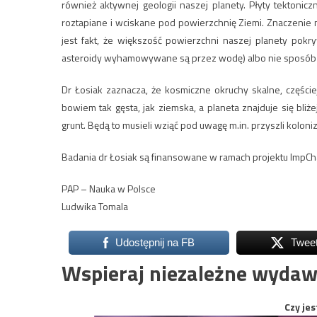
również aktywnej geologii naszej planety. Płyty tektonic
roztapiane i wciskane pod powierzchnię Ziemi. Znaczenie 
jest fakt, że większość powierzchni naszej planety pok
asteroidy wyhamowywane są przez wodę) albo nie sposób i
Dr Łosiak zaznacza, że kosmiczne okruchy skalne, częście
bowiem tak gęsta, jak ziemska, a planeta znajduje się bliż
grunt. Będą to musieli wziąć pod uwagę m.in. przyszli koloni
Badania dr Łosiak są finansowane w ramach projektu ImpCh
PAP – Nauka w Polsce
Ludwika Tomala
Udostępnij na FB
Twee
Wspieraj niezależne wydaw
Czy jes