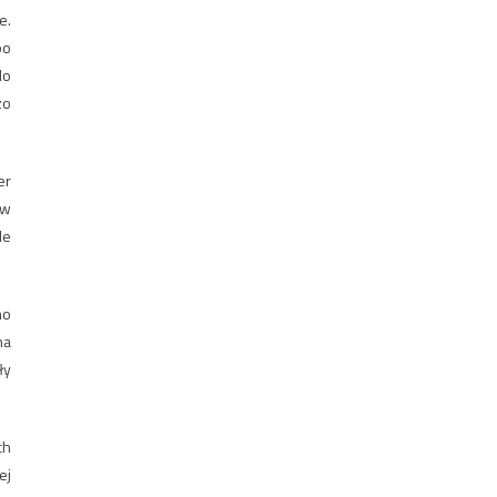
e.
po
do
zo
er
 w
le
mo
na
ły
ch
ej