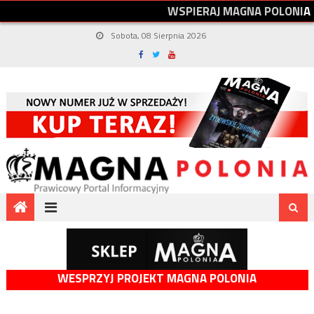
W
S
P
I
E
R
A
J
M
A
G
N
A
P
O
L
O
N
I
A
Sobota, 08 Sierpnia 2026
WESPRZYJ PROJEKT MAGNA POLONIA