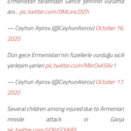
Ermenistan tarafından Gence şehrinin vurulma
anı…
pic.twitter.com/0MLescDlZh
— Ceyhun Aşirov (@CeyhunAsirov)
October 16,
2020
Dün gece Ermenistan'nin fuzellerle vurduğu sicili
yerleşim yerleri
pic.twitter.com/MkrOxKS6v1
— Ceyhun Aşirov (@CeyhunAsirov)
October 17,
2020
Several children among injured due to Armenian
missile attack in Ganja
pic.twitter.com/V06JGQdHPj