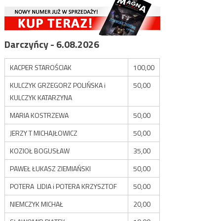
Darczyńcy - 6.08.2026
KACPER STAROŚCIAK
100,00
KULCZYK GRZEGORZ POLIŃSKA i
50,00
KULCZYK KATARZYNA
MARIA KOSTRZEWA
50,00
JERZY T MICHAJŁOWICZ
50,00
KOZIOŁ BOGUSŁAW
35,00
PAWEŁ ŁUKASZ ZIEMIAŃSKI
50,00
POTERA LIDIA i POTERA KRZYSZTOF
50,00
NIEMCZYK MICHAŁ
20,00