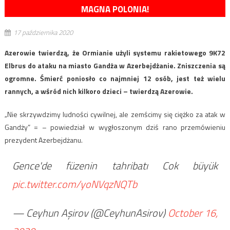
MAGNA POLONIA!
17 października 2020
Azerowie twierdzą, że Ormianie użyli systemu rakietowego 9K72
Elbrus do ataku na miasto Gandża w Azerbejdżanie. Zniszczenia są
ogromne. Śmierć poniosło co najmniej 12 osób, jest też wielu
rannych, a wśród nich kilkoro dzieci – twierdzą Azerowie.
„Nie skrzywdzimy ludności cywilnej, ale zemścimy się ciężko za atak w
Gandży” = – powiedział w wygłoszonym dziś rano przemówieniu
prezydent Azerbejdżanu.
Gence'de füzenin tahribatı Cok büyük
pic.twitter.com/yoNVqzNQTb
— Ceyhun Aşirov (@CeyhunAsirov)
October 16,