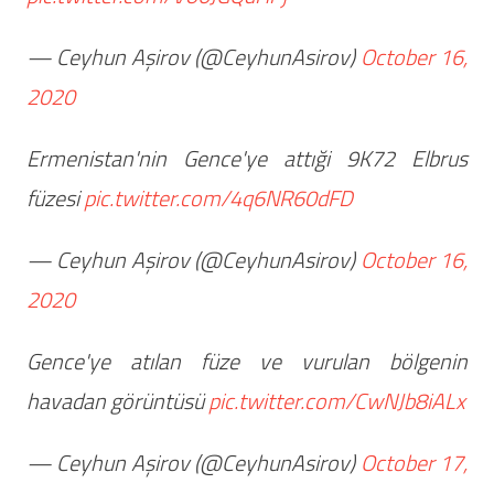
— Ceyhun Aşirov (@CeyhunAsirov)
October 16,
2020
Ermenistan'nin Gence'ye attıği 9K72 Elbrus
füzesi
pic.twitter.com/4q6NR60dFD
— Ceyhun Aşirov (@CeyhunAsirov)
October 16,
2020
Gence'ye atılan füze ve vurulan bölgenin
havadan görüntüsü
pic.twitter.com/CwNJb8iALx
— Ceyhun Aşirov (@CeyhunAsirov)
October 17,