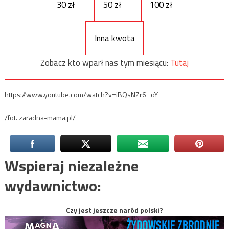
30 zł
50 zł
100 zł
Inna kwota
Zobacz kto wparł nas tym miesiącu:
Tutaj
https://www.youtube.com/watch?v=iBQsNZr6_oY
/fot. zaradna-mama.pl/
Wspieraj niezależne
wydawnictwo:
Czy jest jeszcze naród polski?