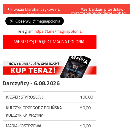
Nawigacja
Inwazja Marokańczyków na
Azerbejdżan przedstawił
roszczenia terytorialne wobec
hiszpańską Ceutę
Armenii
wpisu
Telegram
https://t.me/magnapolonia
WESPRZYJ PROJEKT MAGNA POLONIA
Darczyńcy - 6.08.2026
KACPER STAROŚCIAK
100,00
KULCZYK GRZEGORZ POLIŃSKA i
50,00
KULCZYK KATARZYNA
MARIA KOSTRZEWA
50,00