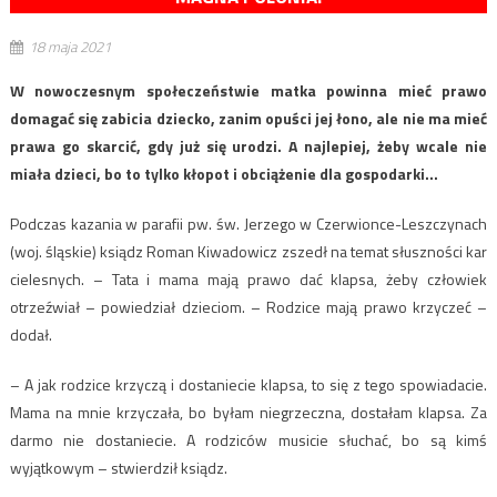
18 maja 2021
W nowoczesnym społeczeństwie matka powinna mieć prawo
domagać się zabicia dziecko, zanim opuści jej łono, ale nie ma mieć
prawa go skarcić, gdy już się urodzi. A najlepiej, żeby wcale nie
miała dzieci, bo to tylko kłopot i obciążenie dla gospodarki…
Podczas kazania w parafii pw. św. Jerzego w Czerwionce-Leszczynach
(woj. śląskie) ksiądz Roman Kiwadowicz zszedł na temat słuszności kar
cielesnych. – Tata i mama mają prawo dać klapsa, żeby człowiek
otrzeźwiał – powiedział dzieciom. – Rodzice mają prawo krzyczeć –
dodał.
– A jak rodzice krzyczą i dostaniecie klapsa, to się z tego spowiadacie.
Mama na mnie krzyczała, bo byłam niegrzeczna, dostałam klapsa. Za
darmo nie dostaniecie. A rodziców musicie słuchać, bo są kimś
wyjątkowym – stwierdził ksiądz.