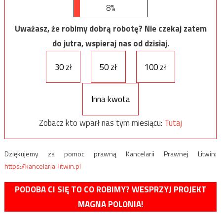
8%
Uważasz, że robimy dobrą robotę? Nie czekaj zatem
do jutra, wspieraj nas od dzisiaj.
30 zł
50 zł
100 zł
Inna kwota
Zobacz kto wparł nas tym miesiącu:
Tutaj
Dziękujemy za pomoc prawną Kancelarii Prawnej Litwin:
https://kancelaria-litwin.pl
PODOBA CI SIĘ TO CO ROBIMY? WESPRZYJ PROJEKT
MAGNA POLONIA!