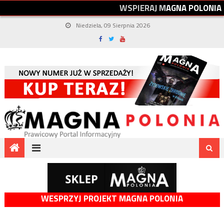
W
S
P
I
E
R
A
J
M
A
G
N
A
P
O
L
O
N
I
A
Niedziela, 09 Sierpnia 2026
WESPRZYJ PROJEKT MAGNA POLONIA