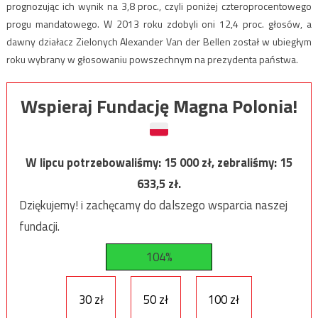
prognozując ich wynik na 3,8 proc., czyli poniżej czteroprocentowego
progu mandatowego. W 2013 roku zdobyli oni 12,4 proc. głosów, a
dawny działacz Zielonych Alexander Van der Bellen został w ubiegłym
roku wybrany w głosowaniu powszechnym na prezydenta państwa.
Wspieraj Fundację Magna Polonia!
W lipcu potrzebowaliśmy:
15 000
zł, zebraliśmy:
15
633,5
zł.
Dziękujemy! i zachęcamy do dalszego wsparcia naszej
fundacji.
104%
30 zł
50 zł
100 zł