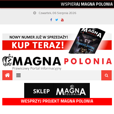
W
S
P
I
E
R
A
J
M
A
G
N
A
P
O
L
O
N
I
A
Czwartek, 06 Sierpnia 2026
WESPRZYJ PROJEKT MAGNA POLONIA