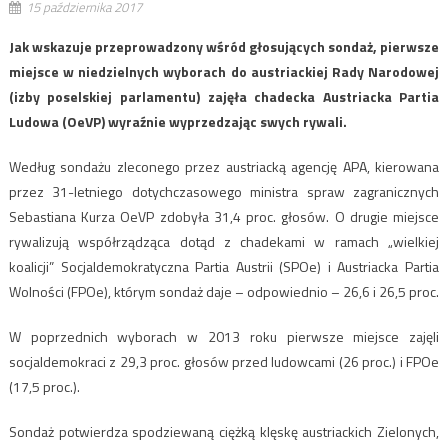
15 października 2017
Jak wskazuje przeprowadzony wśród głosujących sondaż, pierwsze
miejsce w niedzielnych wyborach do austriackiej Rady Narodowej
(izby poselskiej parlamentu) zajęła chadecka Austriacka Partia
Ludowa (OeVP) wyraźnie wyprzedzając swych rywali.
Według sondażu zleconego przez austriacką agencję APA, kierowana
przez 31-letniego dotychczasowego ministra spraw zagranicznych
Sebastiana Kurza OeVP zdobyła 31,4 proc. głosów. O drugie miejsce
rywalizują współrządząca dotąd z chadekami w ramach „wielkiej
koalicji” Socjaldemokratyczna Partia Austrii (SPOe) i Austriacka Partia
Wolności (FPOe), którym sondaż daje – odpowiednio – 26,6 i 26,5 proc.
W poprzednich wyborach w 2013 roku pierwsze miejsce zajęli
socjaldemokraci z 29,3 proc. głosów przed ludowcami (26 proc.) i FPOe
(17,5 proc.).
Sondaż potwierdza spodziewaną ciężką klęskę austriackich Zielonych,