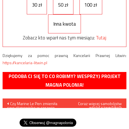
30 zł
50 zł
100 zł
Inna kwota
Zobacz kto wparł nas tym miesiącu:
Tutaj
Dziękujemy za pomoc prawną Kancelarii Prawnej Litwin:
https://kancelaria-litwin.pl
PODOBA CI SIĘ TO CO ROBIMY? WESPRZYJ PROJEKT
MAGNA POLONIA!
Nawigacja
Czy Marine Le Pen zmieniła
Coraz więcej samobójstw
wśród szwedzkich
swe stanowisko w sprawie
transseksualistów
wpisu
wyjścia Francji z struktur Unii
Europejskiej?