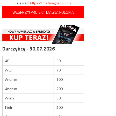
Telegram
https://t.me/magnapolonia
WESPRZYJ PROJEKT MAGNA POLONIA
Darczyńcy - 30.07.2026
AP
30
Artur
70
Anonim
100
Anonim
200
Arleta
90
Piotr
500