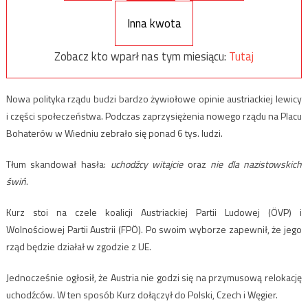
Inna kwota
Zobacz kto wparł nas tym miesiącu:
Tutaj
Nowa polityka rządu budzi bardzo żywiołowe opinie austriackiej lewicy
i części społeczeństwa. Podczas zaprzysiężenia nowego rządu na Placu
Bohaterów w Wiedniu zebrało się ponad 6 tys. ludzi.
Tłum skandował hasła:
uchodźcy witajcie
oraz
nie dla nazistowskich
świń
.
Kurz stoi na czele koalicji Austriackiej Partii Ludowej (ÖVP) i
Wolnościowej Partii Austrii (FPÖ). Po swoim wyborze zapewnił, że jego
rząd będzie działał w zgodzie z UE.
Jednocześnie ogłosił, że Austria nie godzi się na przymusową relokację
uchodźców. W ten sposób Kurz dołączył do Polski, Czech i Węgier.