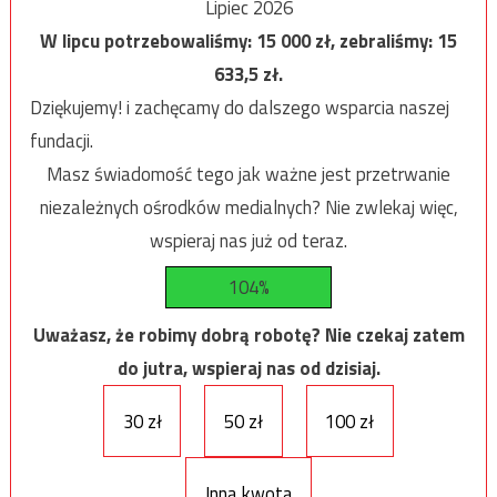
Lipiec 2026
W lipcu potrzebowaliśmy:
15 000
zł, zebraliśmy:
15
633,5
zł.
Dziękujemy! i zachęcamy do dalszego wsparcia naszej
fundacji.
Masz świadomość tego jak ważne jest przetrwanie
niezależnych ośrodków medialnych? Nie zwlekaj więc,
wspieraj nas już od teraz.
104%
Uważasz, że robimy dobrą robotę? Nie czekaj zatem
do jutra, wspieraj nas od dzisiaj.
30 zł
50 zł
100 zł
Inna kwota