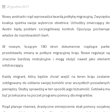
20 grudnia 2017
Nowy austriacki rząd wprowadza twardą politykę migracyjną. Zwycięska
koalicja spełnia swoje wyborcze obietnice. Uchodźcy zmierzający do
Austrii będą poddani szczegółowej kontroli. Opozycja porównuje
władze do nazistowskich świń.
W nowym, liczącym 180 stron dokumencie rządzące partie
przedstawiły zmiany w polityce migracyjnej kraju. Nowe regulacje są
znacznie bardziej restrykcyjne i mogą służyć nawet jako element
odstraszający.
Każdy imigrant, który będzie chciał wejść na teren kraju zostanie
zobligowany do oddania swojej komórki oraz wszystkich posiadanych
pieniędzy. Służby sprawdzą w ten sposób jego tożsamość. Gotówka ma
być przekazana na poczet programu pomocy dla imigrantów.
Rząd planuje również, drastyczne zmniejszenie skali pomocy socjalnej