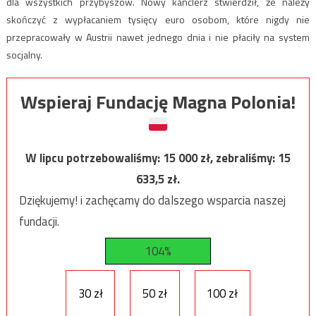
dla wszystkich przybyszów. Nowy kanclerz stwierdził, że należy
skończyć z wypłacaniem tysięcy euro osobom, które nigdy nie
przepracowały w Austrii nawet jednego dnia i nie płaciły na system
socjalny.
Wspieraj Fundację Magna Polonia!
W lipcu potrzebowaliśmy:
15 000
zł, zebraliśmy:
15
633,5
zł.
Dziękujemy! i zachęcamy do dalszego wsparcia naszej
fundacji.
104%
30 zł
50 zł
100 zł