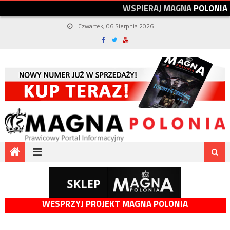
W
S
P
I
E
R
A
J
M
A
G
N
A
P
O
L
O
N
I
A
Czwartek, 06 Sierpnia 2026
WESPRZYJ PROJEKT MAGNA POLONIA