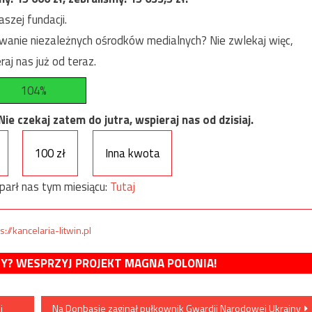
szej fundacji.
anie niezależnych ośrodków medialnych? Nie zwlekaj więc,
raj nas już od teraz.
104%
e czekaj zatem do jutra, wspieraj nas od dzisiaj.
100 zł
Inna kwota
parł nas tym miesiącu:
Tutaj
s://kancelaria-litwin.pl
MY? WESPRZYJ PROJEKT MAGNA POLONIA!
i
Na Donbasie zaginął pułkownik Gwardii Narodowej Ukrainy