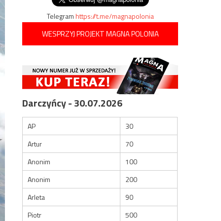
Telegram
https://t.me/magnapolonia
WESPRZYJ PROJEKT MAGNA POLONIA
Darczyńcy - 30.07.2026
AP
30
Artur
70
Anonim
100
Anonim
200
Arleta
90
Piotr
500