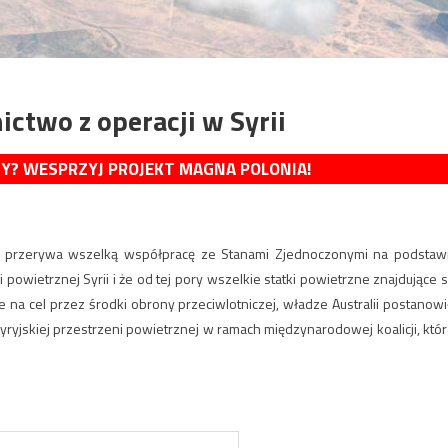
ictwo z operacji w Syrii
MY? WESPRZYJ PROJEKT MAGNA POLONIA!
że przerywa wszelką współpracę ze Stanami Zjednoczonymi na podstaw
wietrznej Syrii i że od tej pory wszelkie statki powietrzne znajdujące s
 na cel przez środki obrony przeciwlotniczej, władze Australii postanowi
yjskiej przestrzeni powietrznej w ramach międzynarodowej koalicji, któr