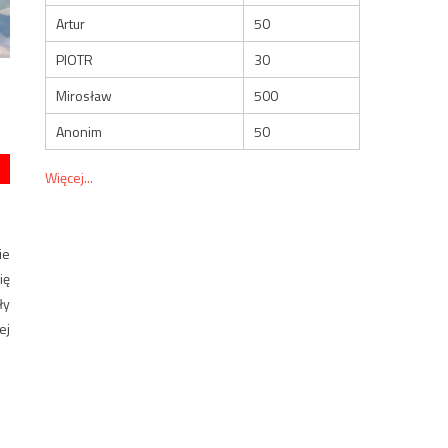
Artur
50
PIOTR
30
Mirosław
500
Anonim
50
Więcej...
ie
ię
ły
ej