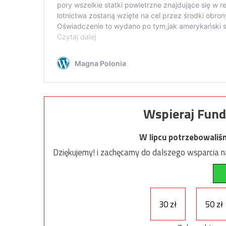
Wspieraj Fund
W lipcu potrzebowaliś
Dziękujemy! i zachęcamy do dalszego wsparcia na
30 zł
50 zł