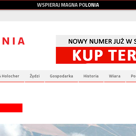
W
S
P
I
E
R
A
J
M
A
G
N
A
P
O
L
O
N
I
A
& Holocher
Żydzi
Gospodarka
Historia
Wiara
Po