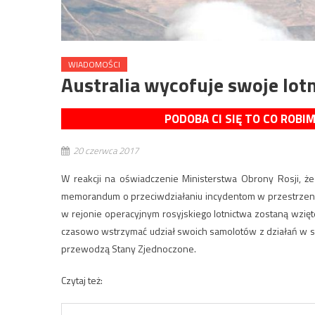
WIADOMOŚCI
Australia wycofuje swoje lotn
PODOBA CI SIĘ TO CO ROBI
20 czerwca 2017
W reakcji na oświadczenie Ministerstwa Obrony Rosji, 
memorandum o przeciwdziałaniu incydentom w przestrzeni po
w rejonie operacyjnym rosyjskiego lotnictwa zostaną wzięte
czasowo wstrzymać udział swoich samolotów z działań w syr
przewodzą Stany Zjednoczone.
Czytaj też: