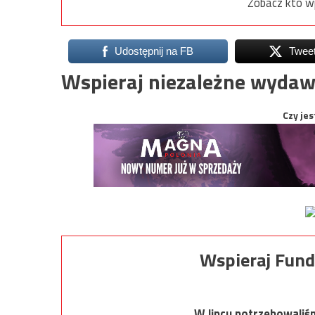
Zobacz kto w
Udostępnij na FB
Twee
Wspieraj niezależne wydaw
Czy jes
Wspieraj Fund
W lipcu potrzebowaliś