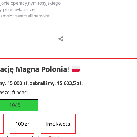
ację Magna Polonia!
my:
15 000
zł, zebraliśmy:
15 633,5
zł.
szej fundacji.
104%
100 zł
Inna kwota