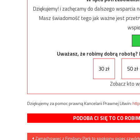
Dziękujemy! i zachęcamy do dalszego wsparcia na
Masz świadomość tego jak ważne jest przetrw
wspie
Uważasz, że robimy dobrą robotę? Ni
30 zł
50 zł
Zobacz kto w
Dziękujemy za pomoc prawną Kancelarii Prawnej Litwin:
http
PODOBA CI SIĘ TO CO ROBI
Nawigacja
Zamachowiec z Finsbury Park to spokojny ojciec czwórk