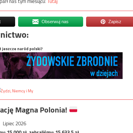
parł nas tym miesiącu:
Tutaj
t
Obserwuj nas
Zapisz
nictwo:
t jeszcze naród polski?
ację Magna Polonia!
Lipiec 2026
my:
15 000
zł, zebraliśmy:
15 633,5
zł.