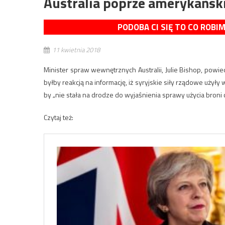
Australia poprze amerykański
PODOBA CI SIĘ TO CO ROBI
11 kwietnia 2018
Minister spraw wewnętrznych Australii, Julie Bishop, powie
byłby reakcją na informację, iż syryjskie siły rządowe uży
by „nie stała na drodze do wyjaśnienia sprawy użycia broni c
Czytaj też: