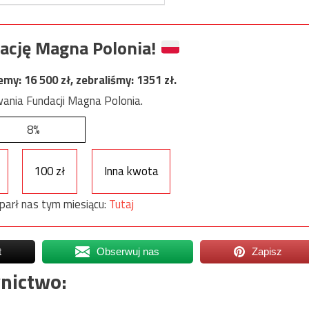
ację Magna Polonia!
jemy:
16 500
zł, zebraliśmy:
1351
zł.
ania Fundacji Magna Polonia.
8%
100 zł
Inna kwota
parł nas tym miesiącu:
Tutaj
t
Obserwuj nas
Zapisz
nictwo: