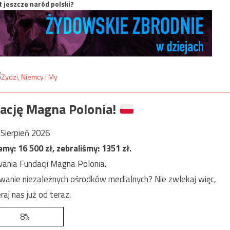
t jeszcze naród polski?
ację Magna Polonia!
Sierpień 2026
jemy:
16 500
zł, zebraliśmy:
1351
zł.
ania Fundacji Magna Polonia.
anie niezależnych ośrodków medialnych? Nie zwlekaj więc,
raj nas już od teraz.
8%