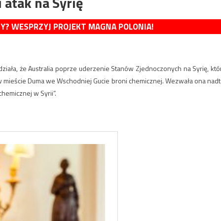
 atak na Syrię
MY? WESPRZYJ PROJEKT MAGNA POLONIA!
działa, że Australia poprze uderzenie Stanów Zjednoczonych na Syrię, któ
ły w mieście Duma we Wschodniej Gucie broni chemicznej. Wezwała ona nadt
hemicznej w Syrii”.