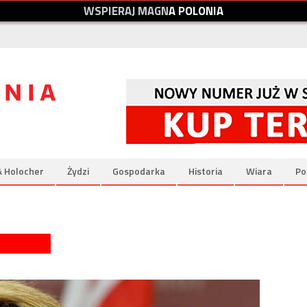
W
S
P
I
E
R
A
J
M
A
G
N
A
P
O
L
O
N
I
A
& Holocher
Żydzi
Gospodarka
Historia
Wiara
Po