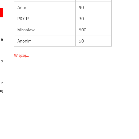
Artur
50
PIOTR
30
Mirosław
500
ie
Anonim
50
Więcej...
no
le
ię