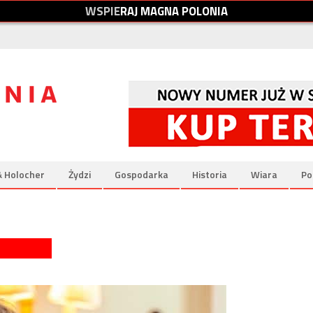
W
S
P
I
E
R
A
J
M
A
G
N
A
P
O
L
O
N
I
A
& Holocher
Żydzi
Gospodarka
Historia
Wiara
Po