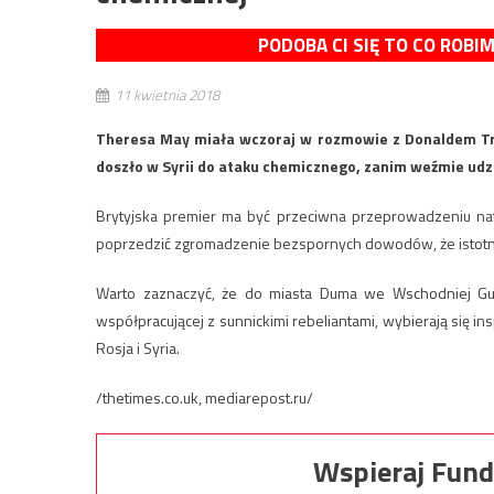
PODOBA CI SIĘ TO CO ROBI
11 kwietnia 2018
Theresa May miała wczoraj w rozmowie z Donaldem Tru
doszło w Syrii do ataku chemicznego, zanim weźmie udzi
Brytyjska premier ma być przeciwna przeprowadzeniu naty
poprzedzić zgromadzenie bezspornych dowodów, że istotnie
Warto zaznaczyć, że do miasta Duma we Wschodniej Guci
współpracującej z sunnickimi rebeliantami, wybierają się in
Rosja i Syria.
/thetimes.co.uk, mediarepost.ru/
Wspieraj Fund