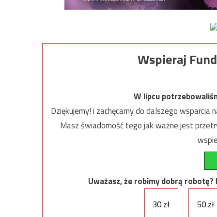
Wspieraj Fund
W lipcu potrzebowaliś
Dziękujemy! i zachęcamy do dalszego wsparcia na
Masz świadomość tego jak ważne jest przetrw
wspie
Uważasz, że robimy dobrą robotę? Ni
30 zł
50 zł