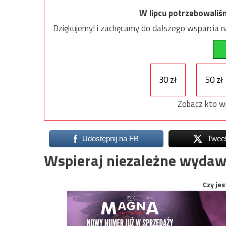
W lipcu potrzebowaliś
Dziękujemy! i zachęcamy do dalszego wsparcia na
30 zł
50 zł
Zobacz kto w
Udostępnij na FB
Twee
Wspieraj niezależne wydaw
Czy jes