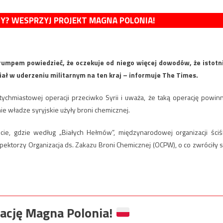
MY? WESPRZYJ PROJEKT MAGNA POLONIA!
mpem powiedzieć, że oczekuje od niego więcej dowodów, że istotn
ał w uderzeniu militarnym na ten kraj – informuje The Times.
chmiastowej operacji przeciwko Syrii i uważa, że taką operację powin
 władze syryjskie użyły broni chemicznej.
e, gdzie według „Białych Hełmów”, międzynarodowej organizacji ściś
spektorzy Organizacja ds. Zakazu Broni Chemicznej (OCPW), o co zwróciły s
ację Magna Polonia!