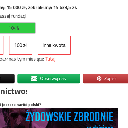
my:
15 000
zł, zebraliśmy:
15 633,5
zł.
szej fundacji.
104%
100 zł
Inna kwota
parł nas tym miesiącu:
Tutaj
t
Obserwuj nas
Zapisz
nictwo:
t jeszcze naród polski?