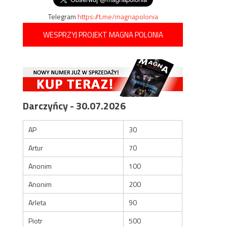
Telegram
https://t.me/magnapolonia
WESPRZYJ PROJEKT MAGNA POLONIA
Darczyńcy - 30.07.2026
AP
30
Artur
70
Anonim
100
Anonim
200
Arleta
90
Piotr
500