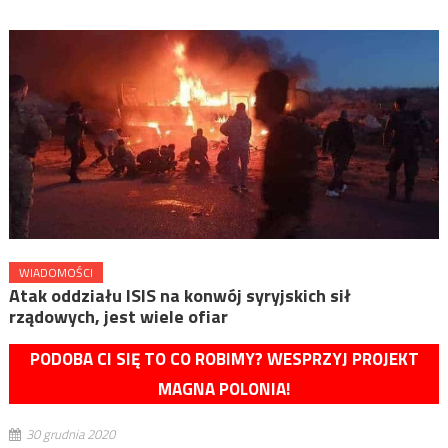
WIADOMOŚCI
Atak oddziału ISIS na konwój syryjskich sił
rządowych, jest wiele ofiar
PODOBA CI SIĘ TO CO ROBIMY? WESPRZYJ PROJEKT
MAGNA POLONIA!
30 grudnia 2020