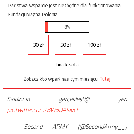
Państwa wsparcie jest niezbędne dla funkcjonowania
Fundacji Magna Polonia.
8%
30 zł
50 zł
100 zł
Inna kwota
Zobacz kto wparł nas tym miesiącu:
Tutaj
Saldırının gerçekleştiği yer.
pic.twitter.com/BW5DAIavcF
— Second ARMY (@SecondArmy__)