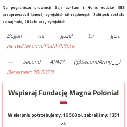
Na pograniczu prowincji Dajr az-Zaur i Homs oddział ISIS
przeprowadził konwój syryjskich sił rządowych. Zabitych zostało
co najmniej 28 żołnierzy syryjskich.
Bugün ne güzel bir gün.
pic.twitter.com/f3aMVS5pGE
— Second ARMY (@SecondArmy__)
December 30, 2020
Wspieraj Fundację Magna Polonia!
W sierpniu potrzebujemy:
16 500
zł, zebraliśmy:
1351
zł.