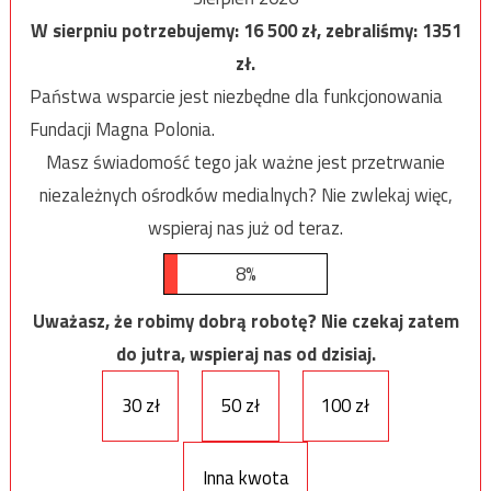
W sierpniu potrzebujemy:
16 500
zł, zebraliśmy:
1351
zł.
Państwa wsparcie jest niezbędne dla funkcjonowania
Fundacji Magna Polonia.
Masz świadomość tego jak ważne jest przetrwanie
niezależnych ośrodków medialnych? Nie zwlekaj więc,
wspieraj nas już od teraz.
8%
Uważasz, że robimy dobrą robotę? Nie czekaj zatem
do jutra, wspieraj nas od dzisiaj.
30 zł
50 zł
100 zł
Inna kwota