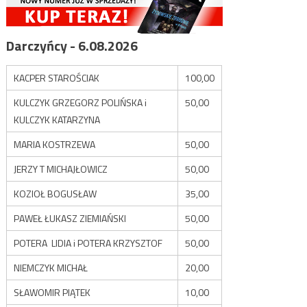
Darczyńcy - 6.08.2026
KACPER STAROŚCIAK
100,00
KULCZYK GRZEGORZ POLIŃSKA i
50,00
KULCZYK KATARZYNA
MARIA KOSTRZEWA
50,00
JERZY T MICHAJŁOWICZ
50,00
KOZIOŁ BOGUSŁAW
35,00
PAWEŁ ŁUKASZ ZIEMIAŃSKI
50,00
POTERA LIDIA i POTERA KRZYSZTOF
50,00
NIEMCZYK MICHAŁ
20,00
SŁAWOMIR PIĄTEK
10,00