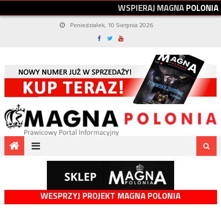
W
S
P
I
E
R
A
J
M
A
G
N
A
P
O
L
O
N
I
A
Poniedziałek, 10 Sierpnia 2026
WESPRZYJ PROJEKT MAGNA POLONIA