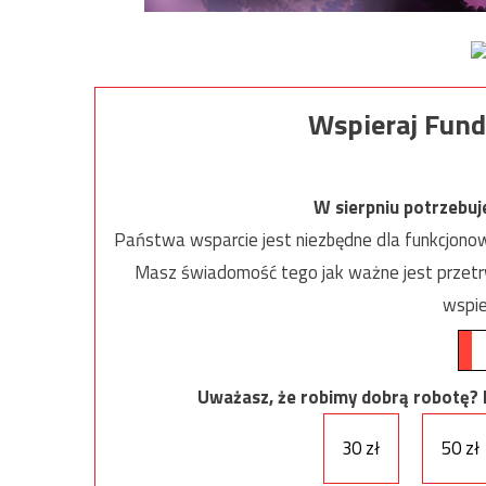
Wspieraj Fund
W sierpniu potrzebu
Państwa wsparcie jest niezbędne dla funkcjonow
Masz świadomość tego jak ważne jest przetrw
wspie
Uważasz, że robimy dobrą robotę? Ni
30 zł
50 zł