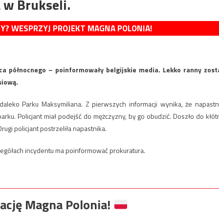
 w Brukseli.
MY? WESPRZYJ PROJEKT MAGNA POLONIA!
ca północnego – poinformowały belgijskie media. Lekko ranny zost
siową.
daleko Parku Maksymiliana. Z pierwszych informacji wynika, że napastn
rku. Policjant miał podejść do mężczyzny, by go obudzić. Doszło do kłótn
rugi policjant postrzeliła napastnika.
zegółach incydentu ma poinformować prokuratura.
ację Magna Polonia!