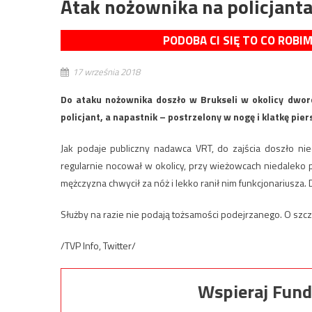
Atak nożownika na policjanta
PODOBA CI SIĘ TO CO ROBI
17 września 2018
Do ataku nożownika doszło w Brukseli w okolicy dwor
policjant, a napastnik – postrzelony w nogę i klatkę pier
Jak podaje publiczny nadawca VRT, do zajścia doszło nie
regularnie nocował w okolicy, przy wieżowcach niedaleko pa
mężczyzna chwycił za nóż i lekko ranił nim funkcjonariusza. D
Służby na razie nie podają tożsamości podejrzanego. O szc
/TVP Info, Twitter/
Wspieraj Fund