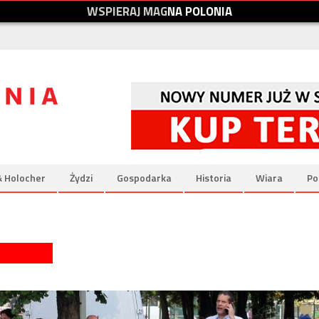
W
S
P
I
E
R
A
J
M
A
G
N
A
P
O
L
O
N
I
A
& Holocher
Żydzi
Gospodarka
Historia
Wiara
Po