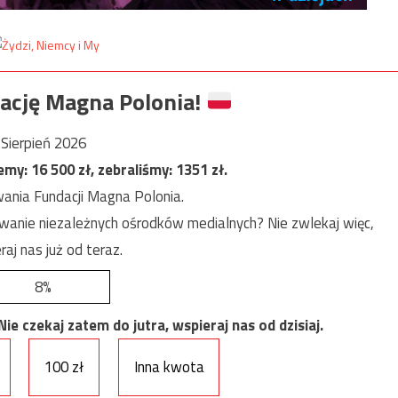
ację Magna Polonia!
Sierpień 2026
jemy:
16 500
zł, zebraliśmy:
1351
zł.
ania Fundacji Magna Polonia.
anie niezależnych ośrodków medialnych? Nie zwlekaj więc,
raj nas już od teraz.
8%
e czekaj zatem do jutra, wspieraj nas od dzisiaj.
100 zł
Inna kwota