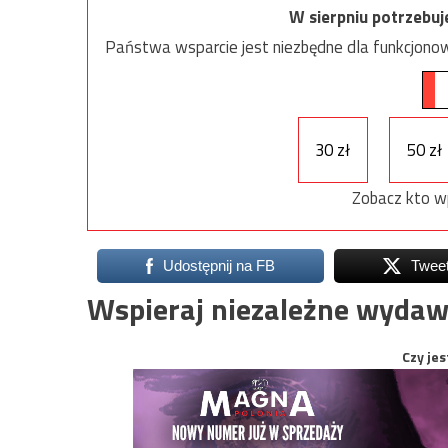
W sierpniu potrzebu
Państwa wsparcie jest niezbędne dla funkcjonow
30 zł
50 zł
Zobacz kto w
Udostępnij na FB
Twee
Wspieraj niezależne wydaw
Czy jes