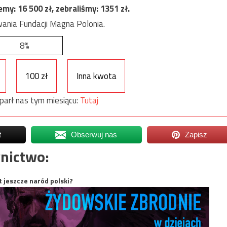
jemy:
16 500
zł, zebraliśmy:
1351
zł.
ania Fundacji Magna Polonia.
8%
100 zł
Inna kwota
parł nas tym miesiącu:
Tutaj
t
Obserwuj nas
Zapisz
nictwo:
t jeszcze naród polski?