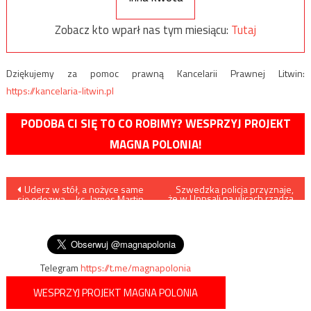
Zobacz kto wparł nas tym miesiącu:
Tutaj
Dziękujemy za pomoc prawną Kancelarii Prawnej Litwin:
https://kancelaria-litwin.pl
PODOBA CI SIĘ TO CO ROBIMY? WESPRZYJ PROJEKT
MAGNA POLONIA!
Nawigacja
Uderz w stół, a nożyce same
Szwedzka policja przyznaje,
że w Uppsali na ulicach rządzą
się odezwą – ks. James Martin
imigranckie gangi
wpisu
SJ porównuje walkę z
homolobby w Kościele do
polowania na czarownice
Telegram
https://t.me/magnapolonia
WESPRZYJ PROJEKT MAGNA POLONIA