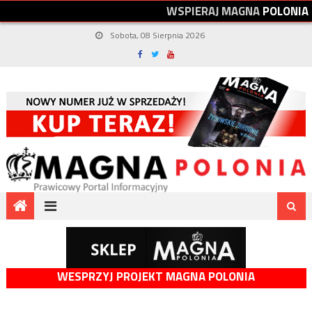
W
S
P
I
E
R
A
J
M
A
G
N
A
P
O
L
O
N
I
A
Sobota, 08 Sierpnia 2026
WESPRZYJ PROJEKT MAGNA POLONIA