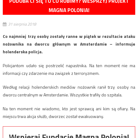
PODOBA CI SIĘ TO CO ROBIMY? WESPRZYJ PROJEKT
MAGNA POLONIA!
31 sierpnia 2018
Co najmniej trzy osoby zostały ranne w piątek w rezultacie ataku
nożownika na dworcu głównym w Amsterdamie – informuje
holenderska policja.
Policjantom udało się postrzelić napastnika. Na ten moment nie ma
informacji czy zdarzenie ma związek z terroryzmem.
Według relacji holenderskich mediów nożownik ranił trzy osoby na
dworcu centralnym w Amsterdamie. Wszystkie trafiły do szpitala.
Na ten moment nie wiadomo, kto jest sprawcą ani kim są ofiary. Na
miejscu trwa akcja służb, dworzec został ewakuowany.
Wspieraj Fundację Magna Polonia!