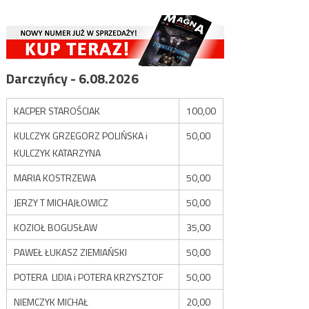
Darczyńcy - 6.08.2026
KACPER STAROŚCIAK
100,00
KULCZYK GRZEGORZ POLIŃSKA i
50,00
KULCZYK KATARZYNA
MARIA KOSTRZEWA
50,00
JERZY T MICHAJŁOWICZ
50,00
KOZIOŁ BOGUSŁAW
35,00
PAWEŁ ŁUKASZ ZIEMIAŃSKI
50,00
POTERA LIDIA i POTERA KRZYSZTOF
50,00
NIEMCZYK MICHAŁ
20,00