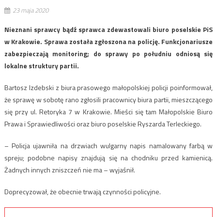
23 maja 2020
Nieznani sprawcy bądź sprawca zdewastowali biuro poselskie PiS
w Krakowie. Sprawa została zgłoszona na policję. Funkcjonariusze
zabezpieczają monitoring; do sprawy po południu odniosą się
lokalne struktury partii.
Bartosz Izdebski z biura prasowego małopolskiej policji poinformował,
że sprawę w sobotę rano zgłosili pracownicy biura partii, mieszczącego
się przy ul. Retoryka 7 w Krakowie. Mieści się tam Małopolskie Biuro
Prawa i Sprawiedliwości oraz biuro poselskie Ryszarda Terleckiego.
– Policja ujawniła na drzwiach wulgarny napis namalowany farbą w
spreju; podobne napisy znajdują się na chodniku przed kamienicą.
Żadnych innych zniszczeń nie ma – wyjaśnił.
Doprecyzował, że obecnie trwają czynności policyjne.