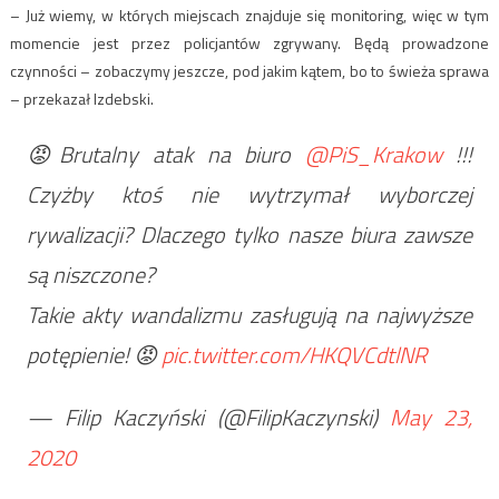
– Już wiemy, w których miejscach znajduje się monitoring, więc w tym
momencie jest przez policjantów zgrywany. Będą prowadzone
czynności – zobaczymy jeszcze, pod jakim kątem, bo to świeża sprawa
– przekazał Izdebski.
😡Brutalny atak na biuro
@PiS_Krakow
!!!
Czyżby ktoś nie wytrzymał wyborczej
rywalizacji? Dlaczego tylko nasze biura zawsze
są niszczone?
Takie akty wandalizmu zasługują na najwyższe
potępienie! 😡
pic.twitter.com/HKQVCdtlNR
— Filip Kaczyński (@FilipKaczynski)
May 23,
2020