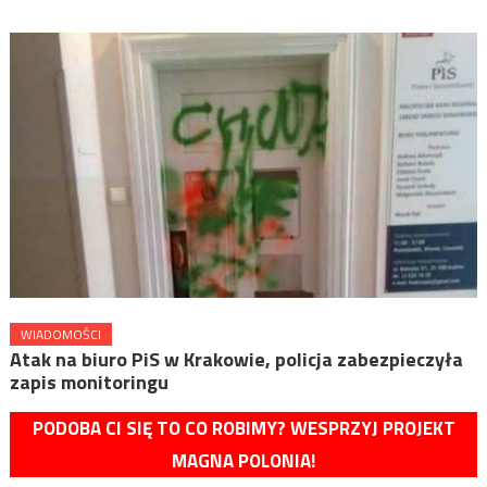
WIADOMOŚCI
Atak na biuro PiS w Krakowie, policja zabezpieczyła
zapis monitoringu
PODOBA CI SIĘ TO CO ROBIMY? WESPRZYJ PROJEKT
MAGNA POLONIA!