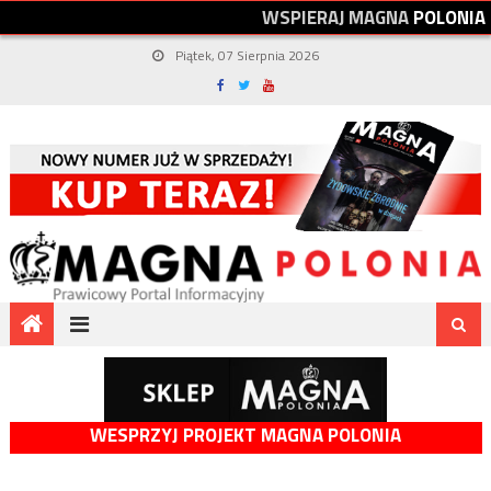
W
S
P
I
E
R
A
J
M
A
G
N
A
P
O
L
O
N
I
A
Piątek, 07 Sierpnia 2026
WESPRZYJ PROJEKT MAGNA POLONIA