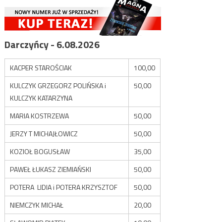
Darczyńcy - 6.08.2026
KACPER STAROŚCIAK
100,00
KULCZYK GRZEGORZ POLIŃSKA i
50,00
KULCZYK KATARZYNA
MARIA KOSTRZEWA
50,00
JERZY T MICHAJŁOWICZ
50,00
KOZIOŁ BOGUSŁAW
35,00
PAWEŁ ŁUKASZ ZIEMIAŃSKI
50,00
POTERA LIDIA i POTERA KRZYSZTOF
50,00
NIEMCZYK MICHAŁ
20,00