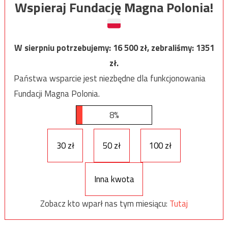
Wspieraj Fundację Magna Polonia!
W sierpniu potrzebujemy:
16 500
zł, zebraliśmy:
1351
zł.
Państwa wsparcie jest niezbędne dla funkcjonowania
Fundacji Magna Polonia.
8%
30 zł
50 zł
100 zł
Inna kwota
Zobacz kto wparł nas tym miesiącu:
Tutaj