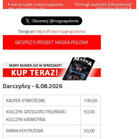
Nawigacja
Jest projekt rozporządzenia
Pomogli wyłudzić kilkadziesiąt
milionów złotych
dot. przywilejów dla
wpisu
zaszczepionych
Telegram
https://t.me/magnapolonia
WESPRZYJ PROJEKT MAGNA POLONIA
Darczyńcy - 6.08.2026
KACPER STAROŚCIAK
100,00
KULCZYK GRZEGORZ POLIŃSKA i
50,00
KULCZYK KATARZYNA
MARIA KOSTRZEWA
50,00