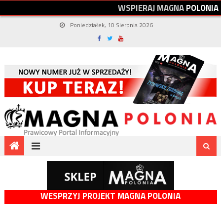
W
S
P
I
E
R
A
J
M
A
G
N
A
P
O
L
O
N
I
A
Poniedziałek, 10 Sierpnia 2026
WESPRZYJ PROJEKT MAGNA POLONIA