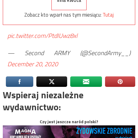
Inna kwota
Zobacz kto wparł nas tym miesiącu:
Tutaj
pic.twitter.com/PtdIUwz8xl
— Second ARMY (@SecondArmy__)
December 20, 2020
Wspieraj niezależne
wydawnictwo:
Czy jest jeszcze naród polski?