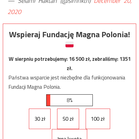
— Selâmi Haktan (@slmhktn)
December 20,
2020
Wspieraj Fundację Magna Polonia!
W sierpniu potrzebujemy:
16 500
zł, zebraliśmy:
1351
zł.
Państwa wsparcie jest niezbędne dla funkcjonowania
Fundacji Magna Polonia.
8%
30 zł
50 zł
100 zł