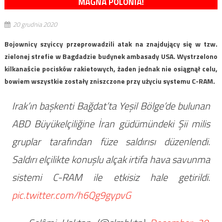
MAGNA POLONIA!
20 grudnia 2020
Bojownicy szyiccy przeprowadzili atak na znajdujący się w tzw.
zielonej strefie w Bagdadzie budynek ambasady USA. Wystrzelono
kilkanaście pocisków rakietowych, żaden jednak nie osiągnął celu,
bowiem wszystkie zostały zniszczone przy użyciu systemu C-RAM.
Irak’ın başkenti Bağdat’ta Yeşil Bölge’de bulunan
ABD Büyükelçiliğine İran güdümündeki Şii milis
gruplar tarafından füze saldırısı düzenlendi.
Saldırı elçilikte konuşlu alçak irtifa hava savunma
sistemi C-RAM ile etkisiz hale getirildi.
pic.twitter.com/h6Qg9gypvG