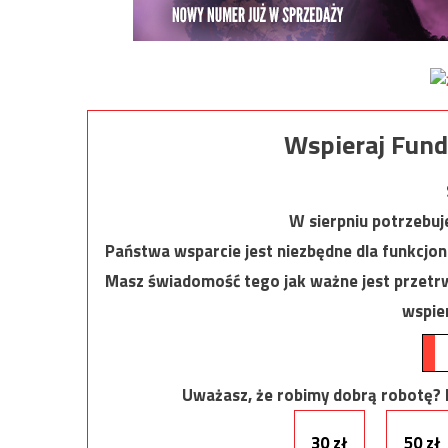
Wspieraj Fund
W sierpniu potrzebu
Państwa wsparcie jest niezbędne dla funkcjo
Masz świadomość tego jak ważne jest przetrw
wspier
Uważasz, że robimy dobrą robotę? Ni
30 zł
50 zł