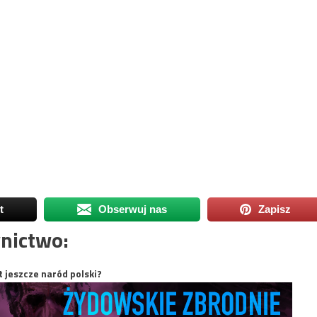
t
Obserwuj nas
Zapisz
nictwo:
t jeszcze naród polski?