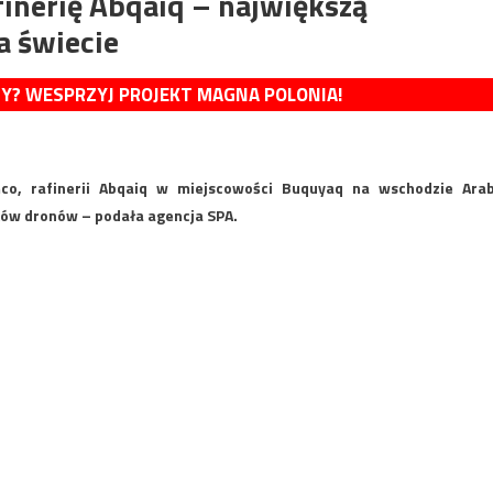
inerię Abqaiq – największą
a świecie
MY? WESPRZYJ PROJEKT MAGNA POLONIA!
mco, rafinerii Abqaiq w miejscowości Buquyaq na wschodzie Arab
aków dronów – podała agencja SPA.