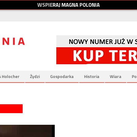
W
S
P
I
E
R
A
J
M
A
G
N
A
P
O
L
O
N
I
A
& Holocher
Żydzi
Gospodarka
Historia
Wiara
Po