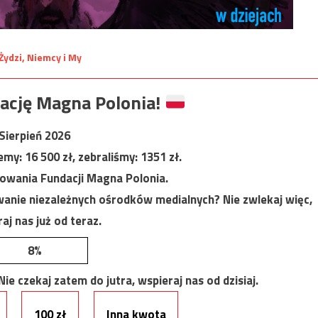
ację Magna Polonia!
Sierpień 2026
jemy:
16 500
zł, zebraliśmy:
1351
zł.
nowania Fundacji Magna Polonia.
anie niezależnych ośrodków medialnych? Nie zwlekaj więc,
aj nas już od teraz.
8%
e czekaj zatem do jutra, wspieraj nas od dzisiaj.
100 zł
Inna kwota