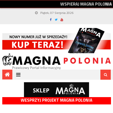
W
S
P
I
E
R
A
J
M
A
G
N
A
P
O
L
O
N
I
A
Piątek, 07 Sierpnia 2026
WESPRZYJ PROJEKT MAGNA POLONIA