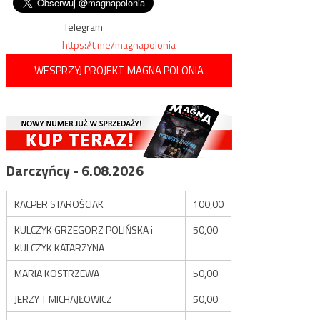
nienarodzonych odzyskał
wpisu
blask
Telegram
https://t.me/magnapolonia
WESPRZYJ PROJEKT MAGNA POLONIA
Darczyńcy - 6.08.2026
KACPER STAROŚCIAK
100,00
KULCZYK GRZEGORZ POLIŃSKA i
50,00
KULCZYK KATARZYNA
MARIA KOSTRZEWA
50,00
JERZY T MICHAJŁOWICZ
50,00