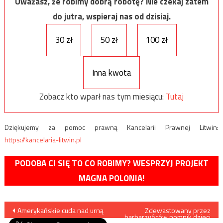
Uważasz, że robimy dobrą robotę? Nie czekaj zatem
do jutra, wspieraj nas od dzisiaj.
30 zł
50 zł
100 zł
Inna kwota
Zobacz kto wparł nas tym miesiącu:
Tutaj
Dziękujemy za pomoc prawną Kancelarii Prawnej Litwin:
https://kancelaria-litwin.pl
PODOBA CI SIĘ TO CO ROBIMY? WESPRZYJ PROJEKT
MAGNA POLONIA!
Nawigacja
Amerykańskie cuda nad urną
Zdewastowany przez
barbarzyńców pomnik dzieci