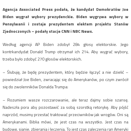
Agencja Associated Press podała, że kandydat Demokratów Joe
Biden wygrał wybory prezydenckie. Biden wygrywa wybory w
Pensylwanii i zostaje prezydentem elektem projektu Stanów
Zjednoczonych – podały stacje CNN i NBC News.
Według agencji AP Biden zdobył 284 głosy elektorskie. Jego
kontrkandydat Donald Trump otrzymał ich 214. Aby wygrać wybory,
trzeba było zdobyć 270 głosów elektorskich.
– Ślubuję, że będę prezydentem, który będzie łączyć a nie dzielić –
powiedział Joe Biden, zwracając się do Amerykanów, po czym zwrócił
się do zwolenników Donalda Trumpa:
– Rozumiem wasze rozczarowanie, ale teraz dajmy sobie szansę.
Nadeszła pora aby pozostawić za sobą szorstką retorykę. Aby pójść
naprzód, musimy przestać traktować przeciwników jak wrogów. Oni są
Amerykanami. Biblia mówi, że jest czas na wszystko. Jest czas na
budowę, sianie, zbierania i leczenia. To jest czas zaleczenia ran Ameryki