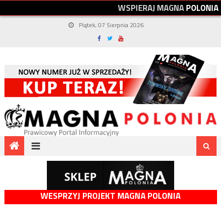
W
S
P
I
E
R
A
J
M
A
G
N
A
P
O
L
O
N
I
A
Piątek, 07 Sierpnia 2026
WESPRZYJ PROJEKT MAGNA POLONIA