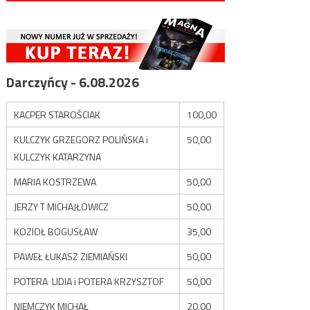
Darczyńcy - 6.08.2026
KACPER STAROŚCIAK
100,00
KULCZYK GRZEGORZ POLIŃSKA i
50,00
KULCZYK KATARZYNA
MARIA KOSTRZEWA
50,00
JERZY T MICHAJŁOWICZ
50,00
KOZIOŁ BOGUSŁAW
35,00
PAWEŁ ŁUKASZ ZIEMIAŃSKI
50,00
POTERA LIDIA i POTERA KRZYSZTOF
50,00
NIEMCZYK MICHAŁ
20,00