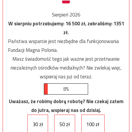
Sierpień 2026
W sierpniu potrzebujemy:
16 500
zł, zebraliśmy:
1351
zł.
Państwa wsparcie jest niezbędne dla funkcjonowania
Fundacji Magna Polonia.
Masz świadomość tego jak ważne jest przetrwanie
niezależnych ośrodków medialnych? Nie zwlekaj więc,
wspieraj nas już od teraz.
8%
Uważasz, że robimy dobrą robotę? Nie czekaj zatem
do jutra, wspieraj nas od dzisiaj.
30 zł
50 zł
100 zł