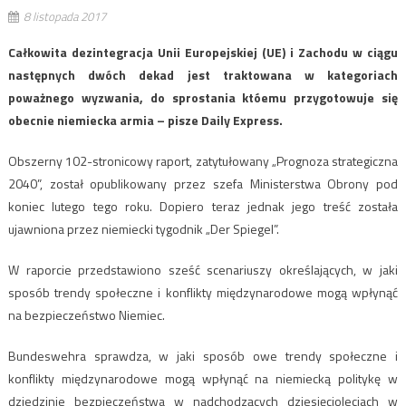
8 listopada 2017
Całkowita dezintegracja Unii Europejskiej (UE) i Zachodu w ciągu
następnych dwóch dekad jest traktowana w kategoriach
poważnego wyzwania, do sprostania któemu przygotowuje się
obecnie niemiecka armia – pisze Daily Express.
Obszerny 102-stronicowy raport, zatytułowany „Prognoza strategiczna
2040”, został opublikowany przez szefa Ministerstwa Obrony pod
koniec lutego tego roku. Dopiero teraz jednak jego treść została
ujawniona przez niemiecki tygodnik „Der Spiegel”.
W raporcie przedstawiono sześć scenariuszy określających, w jaki
sposób trendy społeczne i konflikty międzynarodowe mogą wpłynąć
na bezpieczeństwo Niemiec.
Bundeswehra sprawdza, w jaki sposób owe trendy społeczne i
konflikty międzynarodowe mogą wpłynąć na niemiecką politykę w
dziedzinie bezpieczeństwa w nadchodzących dziesięcioleciach w