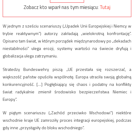
Zobacz kto wparł nas tym miesiącu:
Tutaj
W jednym z sześciu scenariuszy („Upadek Unii Europejskiej i Niemcy w
trybie reaktywnym”) autorzy zakładają „wielokrotną konfrontację”.
Opisano tam świat, w którym porządek międzynarodowy po „dekadach
niestabilności” ulega erozji, systemy wartości na świecie dryfują i
globalizacja ulega zatrzymaniu.
Stratedzy Bundeswehry piszą: „UE przestała się rozszerzać, a
większość państw opuściła wspólnotę. Europa utraciła swoją globalną
konkurencyjność. […] Pogłębiający się chaos i podatny na konflikty
świat radykalnie zmienił środowisko bezpieczeństwa Niemiec i
Europy”.
W piątym scenariuszu („Zachód przeciwko Wschodowi”) niektóre
wschodnie kraje UE zamroziły proces integracji europejskiej, podczas
gdy inne „przystąpiły do bloku wschodniego”.