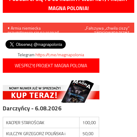
MAGNA POLONIA!
Nawigacja
Armia niemiecka
„Fałszywa „chwila ciszy”
zainicjowana przez
przygotowuje się na rozpad
barbarzyńców” – Krystyna
wpisu
Unii Europejskiej
Pawłowicz nie uczczciła Piotra
Szczęsnego
Telegram
https://t.me/magnapolonia
WESPRZYJ PROJEKT MAGNA POLONIA
Darczyńcy - 6.08.2026
KACPER STAROŚCIAK
100,00
KULCZYK GRZEGORZ POLIŃSKA i
50,00