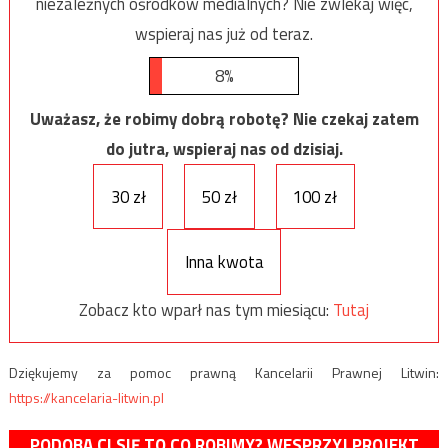
niezależnych ośrodków medialnych? Nie zwlekaj więc,
wspieraj nas już od teraz.
8%
Uważasz, że robimy dobrą robotę? Nie czekaj zatem
do jutra, wspieraj nas od dzisiaj.
30 zł
50 zł
100 zł
Inna kwota
Zobacz kto wparł nas tym miesiącu:
Tutaj
Dziękujemy za pomoc prawną Kancelarii Prawnej Litwin:
https://kancelaria-litwin.pl
PODOBA CI SIĘ TO CO ROBIMY? WESPRZYJ PROJEKT