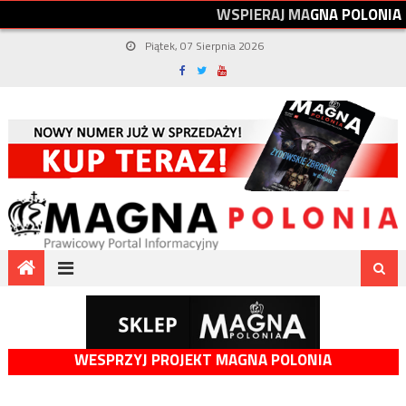
W
S
P
I
E
R
A
J
M
A
G
N
A
P
O
L
O
N
I
A
Piątek, 07 Sierpnia 2026
WESPRZYJ PROJEKT MAGNA POLONIA