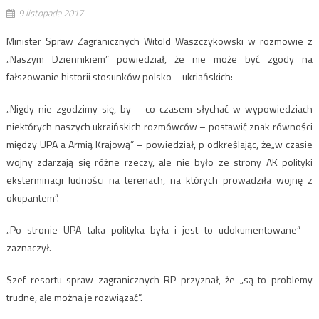
9 listopada 2017
Minister Spraw Zagranicznych Witold Waszczykowski w rozmowie z
„Naszym Dziennikiem” powiedział, że nie może być zgody na
fałszowanie historii stosunków polsko – ukriańskich:
„Nigdy nie zgodzimy się, by – co czasem słychać w wypowiedziach
niektórych naszych ukraińskich rozmówców – postawić znak równości
między UPA a Armią Krajową” – powiedział, p odkreślając, że„w czasie
wojny zdarzają się różne rzeczy, ale nie było ze strony AK polityki
eksterminacji ludności na terenach, na których prowadziła wojnę z
okupantem”.
„Po stronie UPA taka polityka była i jest to udokumentowane” –
zaznaczył.
Szef resortu spraw zagranicznych RP przyznał, że „są to problemy
trudne, ale można je rozwiązać”.