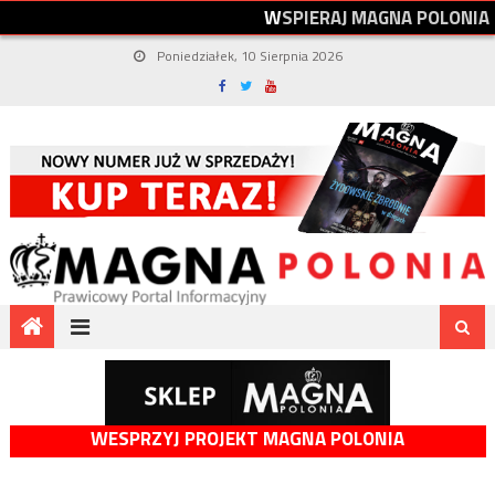
W
S
P
I
E
R
A
J
M
A
G
N
A
P
O
L
O
N
I
A
Poniedziałek, 10 Sierpnia 2026
WESPRZYJ PROJEKT MAGNA POLONIA