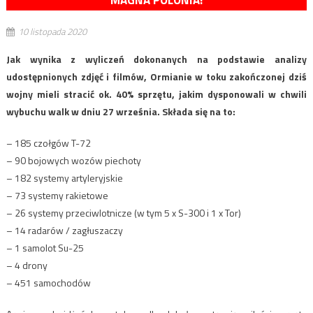
MAGNA POLONIA!
10 listopada 2020
Jak wynika z wyliczeń dokonanych na podstawie analizy
udostępnionych zdjęć i filmów, Ormianie w toku zakończonej dziś
wojny mieli stracić ok. 40% sprzętu, jakim dysponowali w chwili
wybuchu walk w dniu 27 września. Składa się na to:
– 185 czołgów T-72
– 90 bojowych wozów piechoty
– 182 systemy artyleryjskie
– 73 systemy rakietowe
– 26 systemy przeciwlotnicze (w tym 5 x S-300 i 1 x Tor)
– 14 radarów / zagłuszaczy
– 1 samolot Su-25
– 4 drony
– 451 samochodów