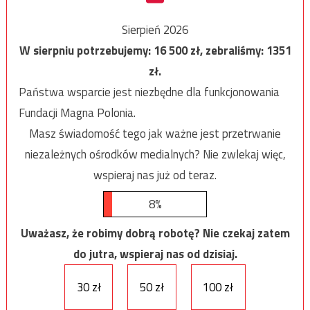
Sierpień 2026
W sierpniu potrzebujemy:
16 500
zł, zebraliśmy:
1351
zł.
Państwa wsparcie jest niezbędne dla funkcjonowania
Fundacji Magna Polonia.
Masz świadomość tego jak ważne jest przetrwanie
niezależnych ośrodków medialnych? Nie zwlekaj więc,
wspieraj nas już od teraz.
8%
Uważasz, że robimy dobrą robotę? Nie czekaj zatem
do jutra, wspieraj nas od dzisiaj.
30 zł
50 zł
100 zł