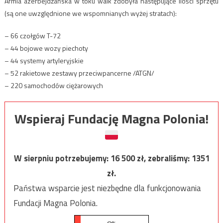
Armia azerbejdżańska w toku walk zdobyła następujące ilości sprzętu
(są one uwzględnione we wspomnianych wyżej stratach):
– 66 czołgów T-72
– 44 bojowe wozy piechoty
– 44 systemy artyleryjskie
– 52 rakietowe zestawy przeciwpancerne /ATGN/
– 220 samochodów ciężarowych
Wspieraj Fundację Magna Polonia!
W sierpniu potrzebujemy:
16 500
zł, zebraliśmy:
1351
zł.
Państwa wsparcie jest niezbędne dla funkcjonowania
Fundacji Magna Polonia.