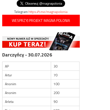
Telegram
https://t.me/magnapolonia
WESPRZYJ PROJEKT MAGNA POLONIA
Darczyńcy - 30.07.2026
AP
30
Artur
70
Anonim
100
Anonim
200
Arleta
90