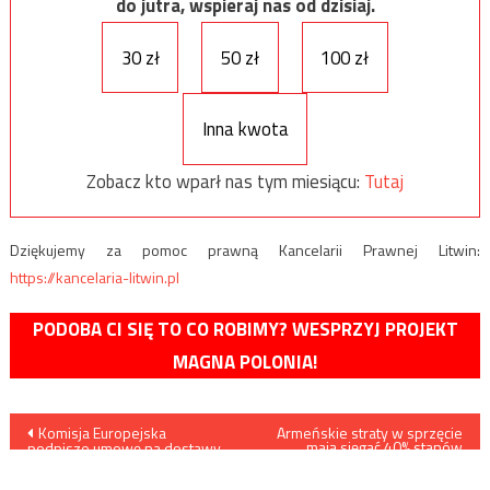
do jutra, wspieraj nas od dzisiaj.
30 zł
50 zł
100 zł
Inna kwota
Zobacz kto wparł nas tym miesiącu:
Tutaj
Dziękujemy za pomoc prawną Kancelarii Prawnej Litwin:
https://kancelaria-litwin.pl
PODOBA CI SIĘ TO CO ROBIMY? WESPRZYJ PROJEKT
MAGNA POLONIA!
Nawigacja
Komisja Europejska
Armeńskie straty w sprzęcie
mają sięgać 40% stanów
podpisze umowę na dostawy
początkowych
wpisu
do 300 mln dawek
szczepionki przeciw Covid-19