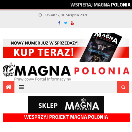
W
S
P
I
E
R
A
J
M
A
G
N
A
P
O
L
O
N
I
A
Czwartek, 06 Sierpnia 2026
WESPRZYJ PROJEKT MAGNA POLONIA