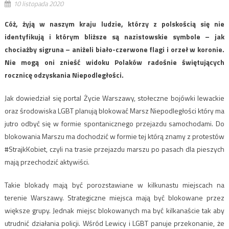
10 listopada 2020
Cóż, żyją w naszym kraju ludzie, którzy z polskością się nie
identyfikują i którym bliższe są nazistowskie symbole – jak
chociażby sigruna – aniżeli biało-czerwone flagi i orzeł w koronie.
Nie mogą oni znieść widoku Polaków radośnie świętujących
rocznicę odzyskania Niepodległości.
Jak dowiedział się portal Życie Warszawy, stołeczne bojówki lewackie
oraz środowiska LGBT planują blokować Marsz Niepodległości który ma
jutro odbyć się w formie spontanicznego przejazdu samochodami. Do
blokowania Marszu ma dochodzić w formie tej którą znamy z protestów
#StrajkKobiet, czyli na trasie przejazdu marszu po pasach dla pieszych
mają przechodzić aktywiści.
Takie blokady mają być porozstawiane w kilkunastu miejscach na
terenie Warszawy. Strategiczne miejsca mają być blokowane przez
większe grupy. Jednak miejsc blokowanych ma być kilkanaście tak aby
utrudnić działania policji. Wśród Lewicy i LGBT panuje przekonanie, że