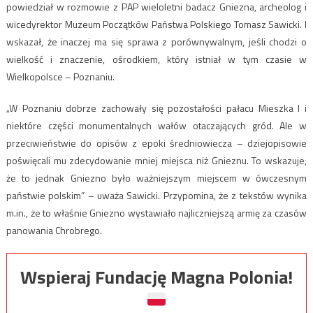
powiedział w rozmowie z PAP wieloletni badacz Gniezna, archeolog i
wicedyrektor Muzeum Początków Państwa Polskiego Tomasz Sawicki. I
wskazał, że inaczej ma się sprawa z porównywalnym, jeśli chodzi o
wielkość i znaczenie, ośrodkiem, który istniał w tym czasie w
Wielkopolsce – Poznaniu.
„W Poznaniu dobrze zachowały się pozostałości pałacu Mieszka I i
niektóre części monumentalnych wałów otaczających gród. Ale w
przeciwieństwie do opisów z epoki średniowiecza – dziejopisowie
poświęcali mu zdecydowanie mniej miejsca niż Gnieznu. To wskazuje,
że to jednak Gniezno było ważniejszym miejscem w ówczesnym
państwie polskim” – uważa Sawicki. Przypomina, że z tekstów wynika
m.in., że to właśnie Gniezno wystawiało najliczniejszą armię za czasów
panowania Chrobrego.
Wspieraj Fundację Magna Polonia!