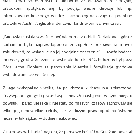
dla lokalnych społeczności. To tam być może oddawano cześć bogom,
przodkom, spotykano się, by podjąć ważne decyzje lub np.
intronizowano kolejnego władcę – archeolog wskazuje na podobne
praktyki w Austrii, Anglii, Skandynawii, Irlandii w tym samym czasie.
„Budowla musiała wyraźnie być widoczna z oddali. Dodatkowo, góra z
kurhanem była najprawdopodobniej zupełnie pozbawiona innych
zabudowań, co wskazuje na jej specjalne znaczenie” – uważa badacz.
Pierwszy gród w Gnieźnie powstał około roku 940. Położony był poza
Górą Lecha. Dopiero za panowania Mieszka I fortyfikacje grodowe
wybudowano też wokół niej.
Z jego wykopalisk wynika, że po chrzcie kurhanu nie zniszczono.
Przysypano go grubą warstwą ziemi. „A następnie w tym miejscu
powstał… pałac Mieszka I! Niestety do naszych czasów zachowały się
tylko jego niewielkie relikty, ale z dużym prawdopodobieństwem
możemy tak sądzić” – dodaje naukowiec.
Z najnowszych badań wynika, że pierwszy kościół w Gnieźnie powstał