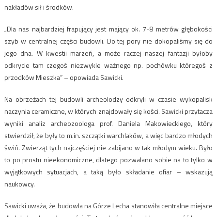
nakładów sił i środków.
„Dla nas najbardziej frapujący jest mający ok. 7-8 metrów głębokości
szyb w centralnej części budowli. Do tej pory nie dokopaliśmy się do
jego dna. W kwestii marzeń, a może raczej naszej fantazji byłoby
odkrycie tam czegoś niezwykle ważnego np. pochówku któregoś z
przodków Mieszka” – opowiada Sawicki.
Na obrzeżach tej budowli archeolodzy odkryli w czasie wykopalisk
naczynia ceramiczne, w których znajdowały się kości. Sawicki przytacza
wyniki analiz archeozoologa prof. Daniela Makowieckiego, który
stwierdził, że były to m.in. szczątki warchlaków, a więc bardzo młodych
świń. Zwierząt tych najczęściej nie zabijano w tak młodym wieku. Było
to po prostu nieekonomiczne, dlatego pozwalano sobie na to tylko w
wyjątkowych sytuacjach, a taką było składanie ofiar – wskazują
naukowcy.
Sawicki uważa, że budowla na Górze Lecha stanowiła centralne miejsce