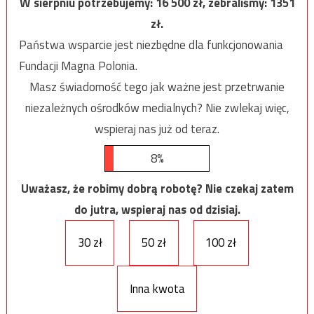
W sierpniu potrzebujemy:
16 500
zł, zebraliśmy:
1351
zł.
Państwa wsparcie jest niezbędne dla funkcjonowania
Fundacji Magna Polonia.
Masz świadomość tego jak ważne jest przetrwanie
niezależnych ośrodków medialnych? Nie zwlekaj więc,
wspieraj nas już od teraz.
8%
Uważasz, że robimy dobrą robotę? Nie czekaj zatem
do jutra, wspieraj nas od dzisiaj.
30 zł
50 zł
100 zł
Inna kwota