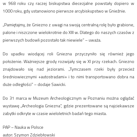
w 968 roku czy raczej biskupstwa diecezjalne powstały dopiero w
1000 roku, gdy ustanowiono pierwsze arcybiskupstwo w Gnieźnie.
„Pamiętajmy, że Gniezno z uwagi na swoją centralną rolę było grabione,
palone i niszczone wielokrotnie do XIII w. Dlatego do naszych czasów z
pierwszych budowli pozostało tak niewiele” – uważa.
Do upadku wiodącej roli Gniezna przyczyniło się również jego
położenie. Ważniejsze grody rozwijały się w XI przy rzekach. Gniezno
znajdowało się nad jeziorami. „Tymczasem rzeki były przecież
średniowiecznymi +autostradami+ i to nimi transportowano dobra na
duże odległości” – dodaje Sawicki.
Do 31 marca w Muzeum Archeologicznym w Poznaniu można oglądać
wystawę „Archeologia Gniezna”, gdzie prezentowane są najciekawsze
zabytki odkryte w czasie wieloletnich badań tego miasta.
PAP – Nauka w Polsce
autor: Szymon Zdziebłowski