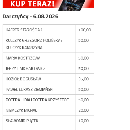
Darczyńcy - 6.08.2026
KACPER STAROŚCIAK
100,00
KULCZYK GRZEGORZ POLIŃSKA i
50,00
KULCZYK KATARZYNA
MARIA KOSTRZEWA
50,00
JERZY T MICHAJŁOWICZ
50,00
KOZIOŁ BOGUSŁAW
35,00
PAWEŁ ŁUKASZ ZIEMIAŃSKI
50,00
POTERA LIDIA i POTERA KRZYSZTOF
50,00
NIEMCZYK MICHAŁ
20,00
SŁAWOMIR PIĄTEK
10,00