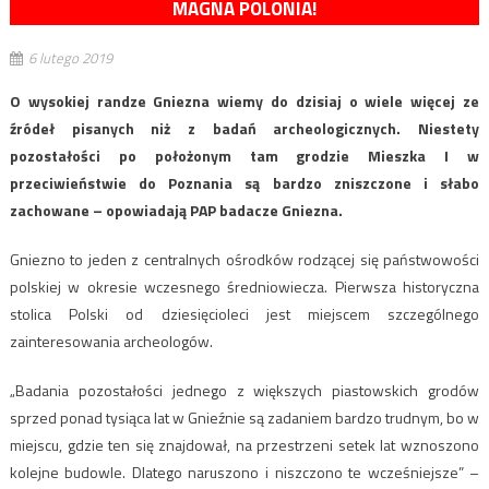
MAGNA POLONIA!
6 lutego 2019
O wysokiej randze Gniezna wiemy do dzisiaj o wiele więcej ze
źródeł pisanych niż z badań archeologicznych. Niestety
pozostałości po położonym tam grodzie Mieszka I w
przeciwieństwie do Poznania są bardzo zniszczone i słabo
zachowane – opowiadają PAP badacze Gniezna.
Gniezno to jeden z centralnych ośrodków rodzącej się państwowości
polskiej w okresie wczesnego średniowiecza. Pierwsza historyczna
stolica Polski od dziesięcioleci jest miejscem szczególnego
zainteresowania archeologów.
„Badania pozostałości jednego z większych piastowskich grodów
sprzed ponad tysiąca lat w Gnieźnie są zadaniem bardzo trudnym, bo w
miejscu, gdzie ten się znajdował, na przestrzeni setek lat wznoszono
kolejne budowle. Dlatego naruszono i niszczono te wcześniejsze” –