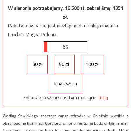
W sierpniu potrzebujemy:
16 500
zł, zebraliśmy:
1351
zł.
Państwa wsparcie jest niezbędne dla funkcjonowania
Fundacji Magna Polonia.
8%
30 zł
50 zł
100 zł
Inna kwota
Zobacz kto wparł nas tym miesiącu:
Tutaj
Według Sawickiego znacząca ranga ośrodka w Gnieźnie wynikła z
obecności na kulminacji Góry Lecha monumentalnej budowli kamiennej.
Naukowcy uważają, że było to prawdopodobnie miejsce kultu, które