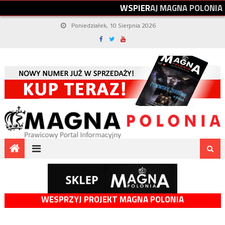
W
S
P
I
E
R
A
J
M
A
G
N
A
P
O
L
O
N
I
A
Poniedziałek, 10 Sierpnia 2026
WESPRZYJ PROJEKT MAGNA POLONIA