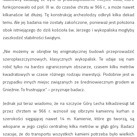
funkcjonowało od poł. IX w. do czasów chrztu w 966 r., a może nawet
kilkanaście lat dłużej. Tę konstrukcję archeolodzy odkryli kilka dekad
temu. Ale jej badania nie zostały zakończone, ponieważ jest położona
obok istniejącego do dziś kościoła św. Jerzego i wykopaliska mogłyby
zaszkodzić stabilności świątyni.
„Nie możemy w obrębie tej enigmatycznej budowli przeprowadzić
szeropłaszczyznowych, klasycznych wykopalisk. Te udaje się nam
robić tylko na bardzo ograniczonym obszarze, czasem kilku metrów
kwadratowych w czasie różnego rodzaju inwestycji. Podobnie jest w
przypadku innych miejsc związanych ze średniowiecznym grodem w
Gnieźnie. To frustrujące” – przyznaje badacz.
Jednak już teraz wiadomo, że na szczycie Góry Lecha kilkadziesiąt lat
przez chrztem w 966 r. wznosił się olbrzymi kamienny kurhan o
szerokości sięgającej nawet 14 m. Kamienie, które go tworzą, są
wkopane w jego części centralnej kilka metrów w głąb góry. Badacz
szacuje, że do transportu wszystkich kamieni potrzeba było wielkich