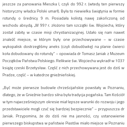
jeszcze za panowania Mieszka I, czyli do 992 r. (wtedy ten pierwszy
historyczny władca Polski umarł). Była to niewielka świątynia w formie
rotundy o średnicy 9 m. Posiadała kolistą nawę zakończoną od
wschodu absydą. „W 997 r. złożono tam szczątki św. Wojciecha, który
został zabity w czasie misji chrystianizacyjnej. Udało się nam nawet
znaleźć miejsce, w którym były one przechowywane – w czasie
wykopalisk dostrzegliśmy aneks (czyli dobudówkę) na planie ćwierci
koła dobudowany do rotundy” – opowiada dr Tomasz Janiak z Muzeum
Początków Państwa Polskiego. Relikwie św. Wojciecha wykradł w 1037
książę czeski Brzetysław. Część z nich przechowywana jest do dziś w
Pradze, część – w katedrze gnieźnieńskiej.
„Być może pierwsze budowle chrześcijańskie powstały w Poznaniu,
dlatego, że w Gnieźnie bardzo silna była tradycja pogańska. Tam Kościół
w tym najwcześniejszym okresie miał lepsze warunki do rozwoju i jego
przedstawiciele mogli czuć się bardziej bezpiecznie” – przypuszcza dr
Janiak. Przypomina, że do dziś nie ma jasności, czy ustanowienie
pierwszego biskupstwa w państwie Piastów miało miejsce w Poznaniu