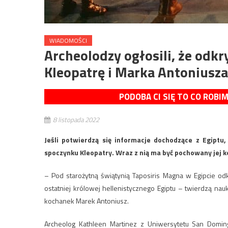
WIADOMOŚCI
Archeolodzy ogłosili, że odk
Kleopatrę i Marka Antoniusza
PODOBA CI SIĘ TO CO ROBI
8 listopada 2022
Jeśli potwierdzą się informacje dochodzące z Egiptu,
spoczynku Kleopatry. Wraz z nią ma być pochowany jej k
– Pod starożytną świątynią Taposiris Magna w Egipcie od
ostatniej królowej hellenistycznego Egiptu – twierdzą na
kochanek Marek Antoniusz.
Archeolog Kathleen Martinez z Uniwersytetu San Domin