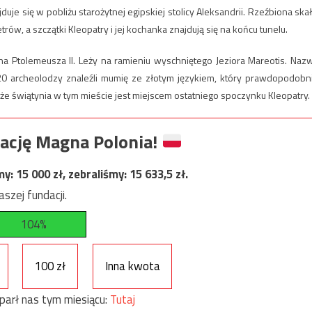
duje się w pobliżu starożytnej egipskiej stolicy Aleksandrii. Rzeźbiona skał
w, a szczątki Kleopatry i jej kochanka znajdują się na końcu tunelu.
na Ptolemeusza II. Leży na ramieniu wyschniętego Jeziora Mareotis. Naz
20 archeolodzy znaleźli mumię ze złotym językiem, który prawdopodobn
e świątynia w tym mieście jest miejscem ostatniego spoczynku Kleopatry.
ację Magna Polonia!
my:
15 000
zł, zebraliśmy:
15 633,5
zł.
szej fundacji.
104%
100 zł
Inna kwota
parł nas tym miesiącu:
Tutaj