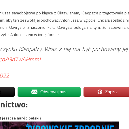
niusza samobójstwa po klęsce z Oktawianem, Kleopatra przygotowała pl
, aby ten zezwolił jej pochować Antoniusza w Egipcie. Chciała zostać z n
ie i Ozyrysie. Znaczenie kultu Ozyrysa polega na tym, że zapewnia 
 żyć z Antoniuszem w innej formie.
oczynku Kleopatry. Wraz z nią ma być pochowany jej
/t.co/I3d7wAHmmI
2022
t
Obserwuj nas
Zapisz
nictwo:
t jeszcze naród polski?