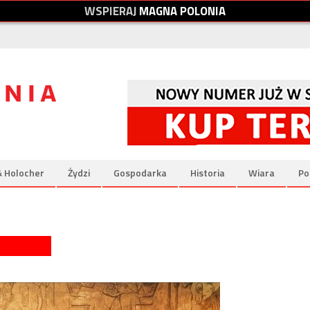
W
S
P
I
E
R
A
J
M
A
G
N
A
P
O
L
O
N
I
A
& Holocher
Żydzi
Gospodarka
Historia
Wiara
Po