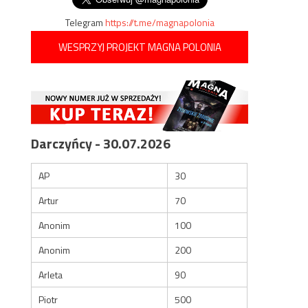
Telegram
https://t.me/magnapolonia
WESPRZYJ PROJEKT MAGNA POLONIA
Darczyńcy - 30.07.2026
AP
30
Artur
70
Anonim
100
Anonim
200
Arleta
90
Piotr
500