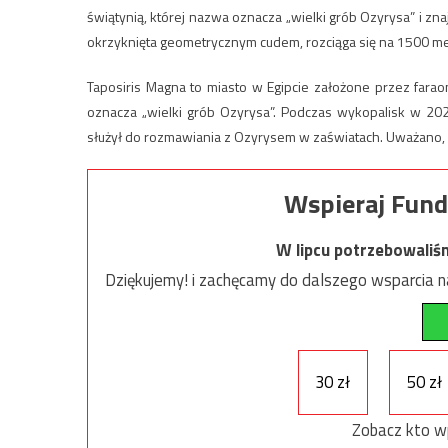
świątynią, której nazwa oznacza „wielki grób Ozyrysa” i znaj
okrzyknięta geometrycznym cudem, rozciąga się na 1500 metró
Taposiris Magna to miasto w Egipcie założone przez farao
oznacza „wielki grób Ozyrysa”. Podczas wykopalisk w 20
służył do rozmawiania z Ozyrysem w zaświatach. Uważano, ż
Wspieraj Fund
W lipcu potrzebowaliś
Dziękujemy! i zachęcamy do dalszego wsparcia na
30 zł
50 zł
Zobacz kto w