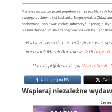
Martinez uważa, że przed popełnieniem przez Marka Anto
swojego pochówku i jej kochanka. Negocjowała z Oktawianem
pochowana, ponieważ chciała odtworzyć legendę o Izydz
nieśmiertelność. Po śmierci bogowie pozwoliliby Kleopatrze
Badacze twierdzą, że odkryli miejsce sp
kochanek Marek Antoniusz.
#i
.PL
https:/
— Portal i.pl (@portal_ipl)
November 8, 
Udostępnij na FB
Twee
Wspieraj niezależne wydaw
Czy jes