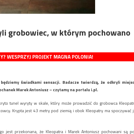
ryli grobowiec, w którym pochowano
MY? WESPRZYJ PROJEKT MAGNA POLONIA!
 będziemy świadkami sensacji. Badacze twierdzą, że odkryli miejs
ochanek Marek Antoniusz – czytamy na portalu i.pl.
kryto tunel wyryty w skale, który może prowadzić do grobowca Kleopatr
ukowcy. Krypta jest 43 metry pod ziemią i obok Kleopatry ma spoczywać j
go jest przekonana, że Kleopatra i Marek Antoniusz pochowani są p