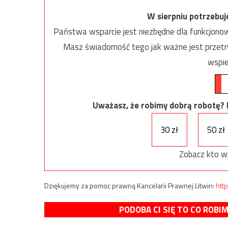
W sierpniu potrzebu
Państwa wsparcie jest niezbędne dla funkcjonow
Masz świadomość tego jak ważne jest przetrw
wspie
Uważasz, że robimy dobrą robotę? Ni
30 zł
50 zł
Zobacz kto w
Dziękujemy za pomoc prawną Kancelarii Prawnej Litwin:
http
PODOBA CI SIĘ TO CO ROBI