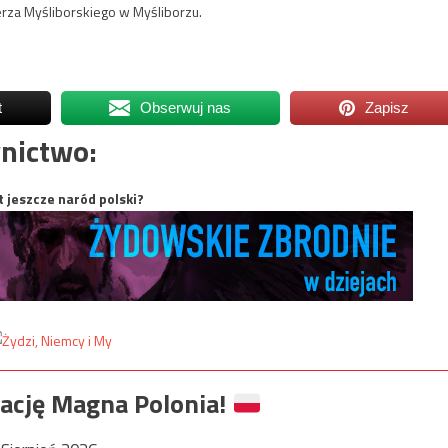
rza Myśliborskiego w Myśliborzu.
t
Obserwuj nas
Zapisz
nictwo:
t jeszcze naród polski?
ację Magna Polonia!