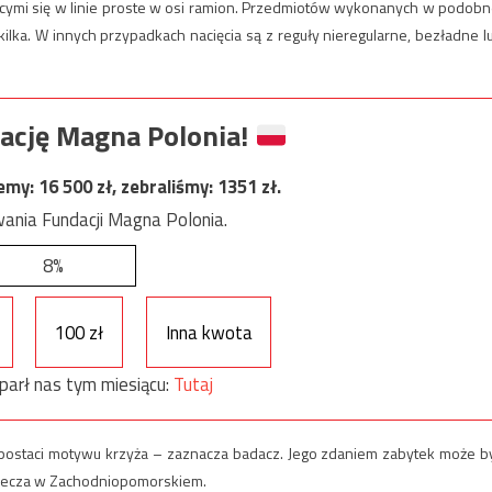
ącymi się w linie proste w osi ramion. Przedmiotów wykonanych w podobn
ilka. W innych przypadkach nacięcia są z reguły nieregularne, bezładne l
ację Magna Polonia!
jemy:
16 500
zł, zebraliśmy:
1351
zł.
ania Fundacji Magna Polonia.
8%
100 zł
Inna kwota
parł nas tym miesiącu:
Tutaj
 postaci motywu krzyża – zaznacza badacz. Jego zdaniem zabytek może b
wiecza w Zachodniopomorskiem.