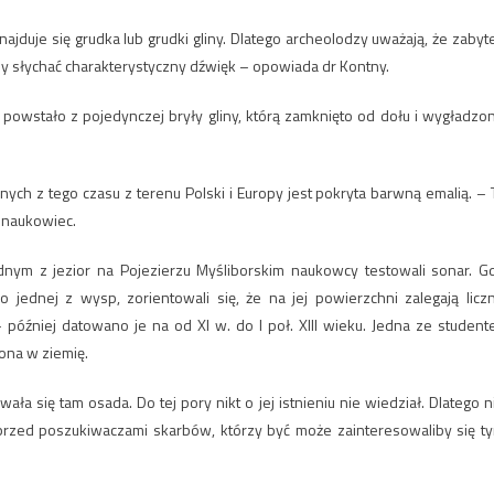
jduje się grudka lub grudki gliny. Dlatego archeolodzy uważają, że zabyt
amy słychać charakterystyczny dźwięk – opowiada dr Kontny.
ko powstało z pojedynczej bryły gliny, którą zamknięto od dołu i wygładzo
ch z tego czasu z terenu Polski i Europy jest pokryta barwną emalią. – 
a naukowiec.
dnym z jezior na Pojezierzu Myśliborskim naukowcy testowali sonar. G
po jednej z wysp, zorientowali się, że na jej powierzchni zalegają licz
później datowano je na od XI w. do I poł. XIII wieku. Jedna ze student
iona w ziemię.
ała się tam osada. Do tej pory nikt o jej istnieniu nie wiedział. Dlatego n
 przed poszukiwaczami skarbów, którzy być może zainteresowaliby się t