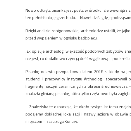
Nowo odkryta pisanka jest pusta w środku, ale wewnątrz zna
ten pełnił funkcję grzechotki. – Nawet dziś, gdy ją potrząs
Dzięki analizie rentgenowskiej archeolodzy ustalili, że jaj
przed wypaleniem w ognisku bądź piecu.
Jak opisuje archeolog, większość podobnych zabytków znany
nie jest, co dodatkowo czyni ją dość wyjątkową – podkreśl
Pisankę odkryto przypadkowo latem 2018 r., kiedy na je
studenci i pracownicy Instytutu Archeologii spacerowali 
fragmenty naczyń ceramicznych z okresu średniowiecza – 
znalazła glinianą pisankę, która tylko częściowo była zagłęb
– Znaleziska te oznaczają, że około tysiąca lat temu znajdow
podajemy dokładnej lokalizacji i nazwy jeziora w obawie
miejscem – zastrzega Kontny.