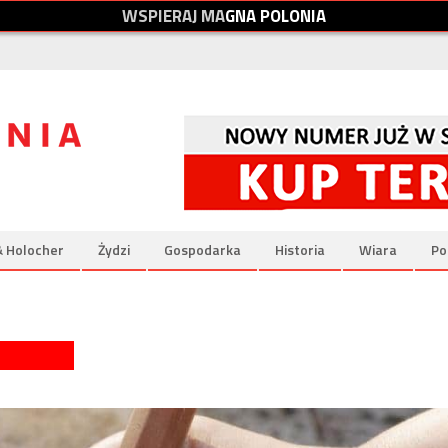
W
S
P
I
E
R
A
J
M
A
G
N
A
P
O
L
O
N
I
A
& Holocher
Żydzi
Gospodarka
Historia
Wiara
Po