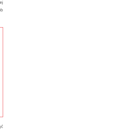
ej
ub
yć