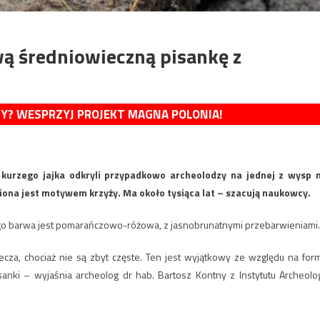
wą średniowieczną pisankę z
MY? WESPRZYJ PROJEKT MAGNA POLONIA!
 kurzego jajka odkryli przypadkowo archeolodzy na jednej z wysp 
na jest motywem krzyży. Ma około tysiąca lat – szacują naukowcy.
 jego barwa jest pomarańczowo-różowa, z jasnobrunatnymi przebarwieniami.
za, chociaż nie są zbyt częste. Ten jest wyjątkowy ze względu na for
anki – wyjaśnia archeolog dr hab. Bartosz Kontny z Instytutu Archeolog