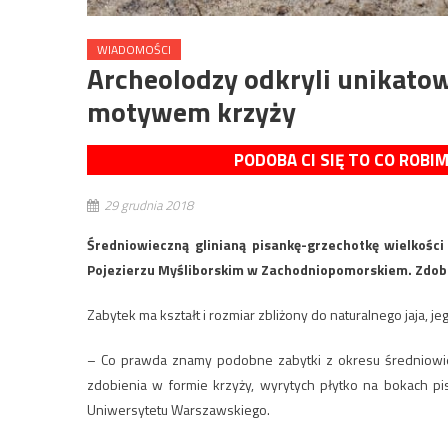
WIADOMOŚCI
Archeolodzy odkryli unikato
motywem krzyży
PODOBA CI SIĘ TO CO ROBI
29 grudnia 2018
Średniowieczną glinianą pisankę-grzechotkę wielkości
Pojezierzu Myśliborskim w Zachodniopomorskiem. Zdobio
Zabytek ma kształt i rozmiar zbliżony do naturalnego jaja,
– Co prawda znamy podobne zabytki z okresu średniowiec
zdobienia w formie krzyży, wyrytych płytko na bokach pis
Uniwersytetu Warszawskiego.