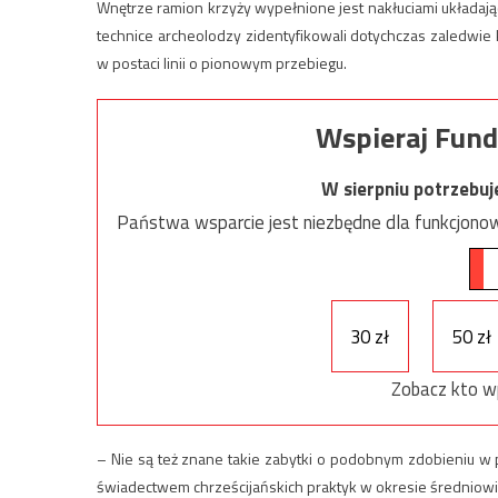
Wnętrze ramion krzyży wypełnione jest nakłuciami układaj
technice archeolodzy zidentyfikowali dotychczas zaledwie k
w postaci linii o pionowym przebiegu.
Wspieraj Fund
W sierpniu potrzebu
Państwa wsparcie jest niezbędne dla funkcjonow
30 zł
50 zł
Zobacz kto w
– Nie są też znane takie zabytki o podobnym zdobieniu w
świadectwem chrześcijańskich praktyk w okresie średnio