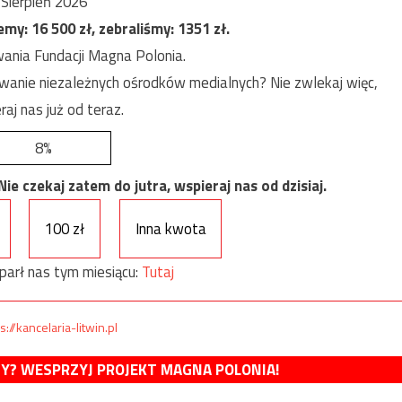
Sierpień 2026
jemy:
16 500
zł, zebraliśmy:
1351
zł.
ania Fundacji Magna Polonia.
anie niezależnych ośrodków medialnych? Nie zwlekaj więc,
raj nas już od teraz.
8%
e czekaj zatem do jutra, wspieraj nas od dzisiaj.
100 zł
Inna kwota
parł nas tym miesiącu:
Tutaj
s://kancelaria-litwin.pl
MY? WESPRZYJ PROJEKT MAGNA POLONIA!