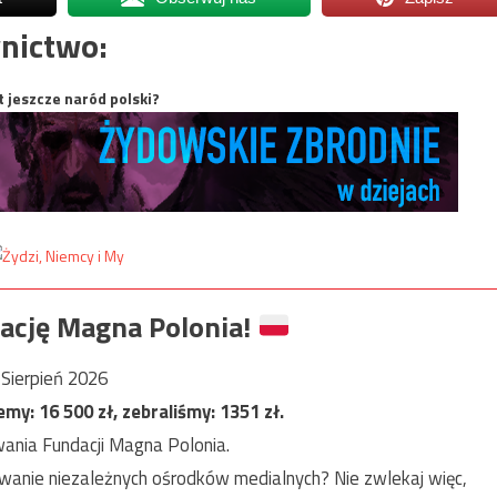
nictwo:
t jeszcze naród polski?
ację Magna Polonia!
Sierpień 2026
jemy:
16 500
zł, zebraliśmy:
1351
zł.
ania Fundacji Magna Polonia.
anie niezależnych ośrodków medialnych? Nie zwlekaj więc,