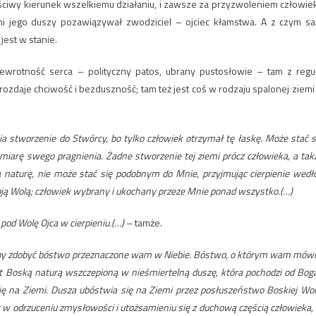
iwy kierunek wszelkiemu działaniu, i zawsze za przyzwoleniem człowie
jni jego duszy pozawiązywał zwodziciel – ojciec kłamstwa. A z czym s
jest w stanie.
zewrotność serca – polityczny patos, ubrany pustosłowie – tam z regu
rozdaje chciwość i bezduszność; tam też jest coś w rodzaju spalonej ziemi
nia stworzenie do Stwórcy, bo tylko człowiek otrzymał tę łaskę. Może stać s
miarę swego pragnienia. Żadne stworzenie tej ziemi prócz człowieka, a tak
ą naturę, nie może stać się podobnym do Mnie, przyjmując cierpienie wedł
ją Wolą; człowiek wybrany i ukochany przeze Mnie ponad wszystko.(…)
pod Wolę Ojca w cierpieniu.(…)
– tamże.
 aby zdobyć bóstwo przeznaczone wam w Niebie. Bóstwo, o którym wam mówi
st Boską naturą wszczepioną w nieśmiertelną duszę, która pochodzi od Boga
ę na Ziemi. Dusza ubóstwia się na Ziemi przez posłuszeństwo Boskiej Woli
 w odrzuceniu zmysłowości i utożsamieniu się z duchową częścią człowieka,