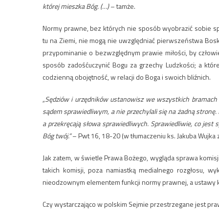
której mieszka Bóg. (…)
– tamże.
Normy prawne, bez których nie sposób wyobrazić sobie spr
tu na Ziemi, nie mogą nie uwzględniać pierwszeństwa Boski
przypominanie o bezwzględnym prawie miłości, by człow
sposób zadośćuczynić Bogu za grzechy Ludzkości; a które
codzienną obojętność, w relacji do Boga i swoich bliźnich.
„Sędziów i urzędników ustanowisz we wszystkich bramach tw
sądem sprawiedliwym, a nie przechylali się na żadną stronę. 
a przekręcają słowa sprawiedliwych. Sprawiedliwie, co jest sp
Bóg twój.”
– Pwt 16, 18-20 (w tłumaczeniu ks. Jakuba Wujka z
Jak zatem, w świetle Prawa Bożego, wygląda sprawa komisj
takich komisji, poza namiastką medialnego rozgłosu, w
nieodzownym elementem funkcji normy prawnej, a ustawy k
Czy wystarczająco w polskim Sejmie przestrzegane jest pr