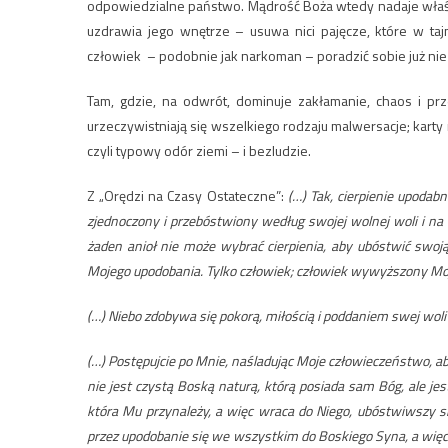
odpowiedzialne państwo. Mądrość Boża wtedy nadaje właśc
uzdrawia jego wnętrze – usuwa nici pajęcze, które w ta
człowiek – podobnie jak narkoman – poradzić sobie już nie 
Tam, gdzie, na odwrót, dominuje zakłamanie, chaos i pr
urzeczywistniają się wszelkiego rodzaju malwersacje; karty 
czyli typowy odór ziemi – i bezludzie.
Z „Orędzi na Czasy Ostateczne”:
(…) Tak, cierpienie upodab
zjednoczony i przebóstwiony według swojej wolnej woli i na 
żaden anioł nie może wybrać cierpienia, aby ubóstwić swoj
Mojego upodobania. Tylko człowiek; człowiek wywyższony Mo
(…) Niebo zdobywa się pokorą, miłością i poddaniem swej woli 
(…) Postępujcie po Mnie, naśladując Moje człowieczeństwo,
nie jest czystą Boską naturą, którą posiada sam Bóg, ale je
która Mu przynależy, a więc wraca do Niego, ubóstwiwszy si
przez upodobanie się we wszystkim do Boskiego Syna, a więc