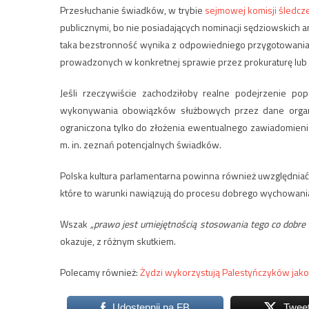
Przesłuchanie świadków, w trybie
sejmowej komisji śledcze
publicznymi, bo nie posiadających nominacji sędziowskich 
taka bezstronność wynika z odpowiedniego przygotowani
prowadzonych w konkretnej sprawie przez prokuraturę lu
Jeśli rzeczywiście zachodziłoby realne podejrzenie p
wykonywania obowiązków służbowych przez dane organa 
ograniczona tylko do złożenia ewentualnego zawiadomienia
m. in. zeznań potencjalnych świadków.
Polska kultura parlamentarna powinna również uwzględniać
które to warunki nawiązują do procesu dobrego wychowania,
Wszak
„prawo jest umiejętnością stosowania tego co dobre 
okazuje, z różnym skutkiem.
Polecamy również:
Żydzi wykorzystują Palestyńczyków jako
Udostępnij na FB
Twee