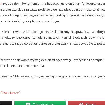
j
, przez członków tej komicji, nie będących uprawnionymi funkcjonariusza
ani prokuratorskich, przeczy podstawowej zasadzie bezstronności właśnie.
a zawodowego, i wymagana jest w tego rodzaju czynnościach dowodowyc
b przed niezależnym sądem powszechnym.
opełnienia czynu zabronionego przez konkretnych sprawców, w obręb
władzy publicznej, to rola sejmowych komisji śledczych powinna b
, skierowanego do danej jednostki prokuratury, z listą dowodów w posta
 te trzy podstawowe wymagania jakimi są: powaga, dyscyplina i porządek,
 jak i nienagannego nauczania.
i słuszne”
. My wszyscy, uczymy się tej umiejętności przez całe życie. Jak s
 “żywe tarcze”
t
Obserwuj nas
Zapisz