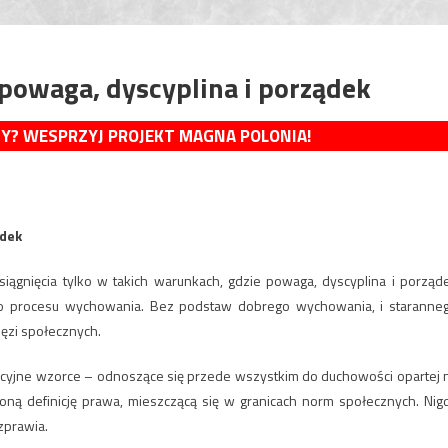
 powaga, dyscyplina i porządek
MY? WESPRZYJ PROJEKT MAGNA POLONIA!
ądek
iągnięcia tylko w takich warunkach, gdzie powaga, dyscyplina i porząd
o procesu wychowania. Bez podstaw dobrego wychowania, i staranne
ięzi społecznych.
ycyjne wzorce – odnoszące się przede wszystkim do duchowości opartej 
liżoną definicję prawa, mieszczącą się w granicach norm społecznych. Nig
zprawia.