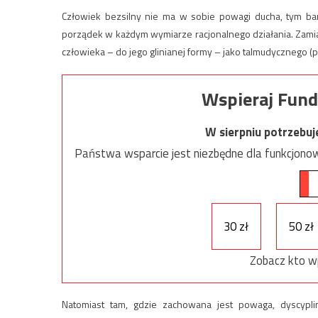
Człowiek bezsilny nie ma w sobie powagi ducha, tym bar
porządek w każdym wymiarze racjonalnego działania. Zamia
człowieka – do jego glinianej formy – jako talmudycznego (
Wspieraj Fund
W sierpniu potrzebu
Państwa wsparcie jest niezbędne dla funkcjonow
30 zł
50 zł
Zobacz kto w
Natomiast tam, gdzie zachowana jest powaga, dyscypl