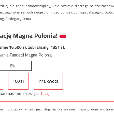
dziej nie znosi samodyscypliny, i nie rozumie dlaczego należy zachow
st tego właśnie, woli swoje ułomności odnosić do najprostszego prototy
pogańskiego) golema.
ację Magna Polonia!
jemy:
16 500
zł, zebraliśmy:
1351
zł.
ania Fundacji Magna Polonia.
8%
100 zł
Inna kwota
parł nas tym miesiącu:
Tutaj
ina i porządek – tam jest Bóg na pierwszym miejscu, dom rodzinny