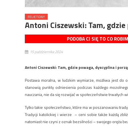
FELIETONY
Antoni Ciszewski: Tam, gdzie
PODOBA CI SIĘ TO CO ROBI
15 października 2024
Antoni Ciszewski: Tam, gdzie powaga, dyscyplina i porz
Postawa moralna, w ludzkim wymiarze, możliwa jest do os
stanowią punkty odniesienia podczas każdego mozolneg
nauczania, nie da się rozwijać w społeczeństwie trwałych w
Tylko takie społeczeństwo, które ma w poszanowaniu trad
Tradycji katolickiej i wierze – ceni sobie także każdą zb
natomiast nie czyni z oznak bezsilności – swojego oręża be