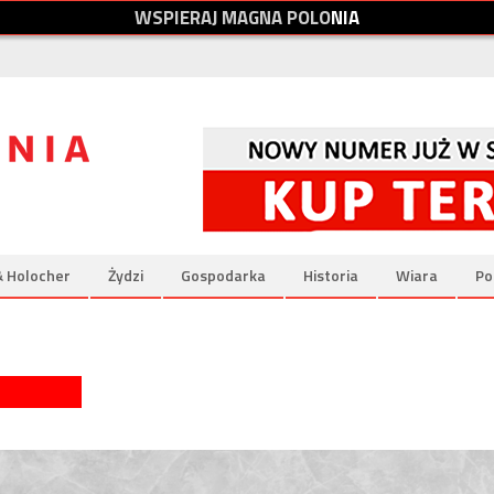
W
S
P
I
E
R
A
J
M
A
G
N
A
P
O
L
O
N
I
A
& Holocher
Żydzi
Gospodarka
Historia
Wiara
Po