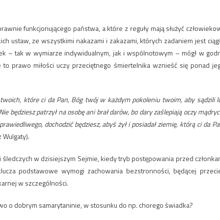
awnie funkcjonującego państwa, a które z reguły mają służyć człowiekow
ch ustaw, ze wszystkimi nakazami i zakazami, których zadaniem jest ciąg
iek – tak w wymiarze indywidualnym, jak i wspólnotowym – mógł w god
 to prawo miłości uczy przeciętnego śmiertelnika wznieść się ponad je
oich, które ci da Pan, Bóg twój w każdym pokoleniu twoim, aby sądzili l
Nie będziesz patrzył na osobę ani brał darów, bo dary zaślepiają oczy mądryc
rawiedliwego, dochodzić będziesz, abyś żył i posiadał ziemię, którą ci da Pa
 Wulgaty).
i śledczych w dzisiejszym Sejmie, kiedy tryb postępowania przed członka
yklucza podstawowe wymogi zachowania bezstronności, będącej przeci
arnej w szczególności.
awo o dobrym samarytaninie, w stosunku do np. chorego świadka?