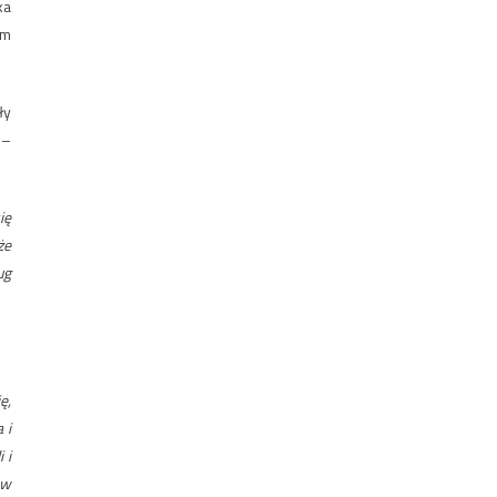
ka
am
ły
 –
ię
że
ug
ę,
 i
 i
 w