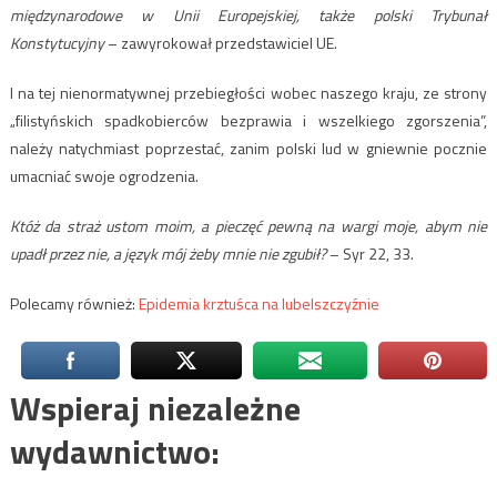
międzynarodowe w Unii Europejskiej, także polski Trybunał
Konstytucyjny
– zawyrokował przedstawiciel UE.
I na tej nienormatywnej przebiegłości wobec naszego kraju, ze strony
„filistyńskich spadkobierców bezprawia i wszelkiego zgorszenia”,
należy natychmiast poprzestać, zanim polski lud w gniewnie pocznie
umacniać swoje ogrodzenia.
Któż da straż ustom moim, a pieczęć pewną na wargi moje, abym nie
upadł przez nie, a język mój żeby mnie nie zgubił?
– Syr 22, 33.
Polecamy również:
Epidemia krztuśca na lubelszczyźnie
Wspieraj niezależne
wydawnictwo: