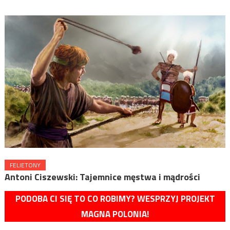
FELIETONY
Antoni Ciszewski: Tajemnice męstwa i mądrości
PODOBA CI SIĘ TO CO ROBIMY? WESPRZYJ PROJEKT
MAGNA POLONIA!