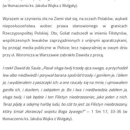
(w tłumaczeniu ks. Jakuba Wujka z Wulgaty).
Wyrazem w czynieniu zła na Ziemi stał się, na oczach Polaków, wykwit
nieposłuszeństwa wobec prawa stanowionego w granicach
Rzeczypospolitej Polskiej. Oto, Goliat nadszedł w imieniu Filistynów,
współczesnych lewaków zaprzyjaźnionych z unijnymi aparatczykami,
by przejąć media publiczne w Polsce; lecz najwyraźniej w owym dniu
przy ul. Woronicza w Warszawie zabrakło Dawida z procą.
I rzekł Dawid do Saula: „Pasał sługa twój trzodę ojca swego, a przychodził
lew albo niedźwiedź i porywał barana spośród trzody: i goniłem je, i biłem
je, i wydzierałem z paszczęki ich; a one rzucały się na mnie, i ujmowałem
gardła ich, i dusiłem, i zabijałem je. Bo i lwa i niedźwiedzia zabiłem ja,
sługa twój; i tak będzie i ten Filistyn nieobrzezaniec, jako jeden z nich.
Teraz pójdę a odejmę hańbę ludu; bo cóż to jest za Filistyn nieobrzezany,
który śmiał złorzeczyć wojsku Boga żywego?”
– 1 Sm 17, 33-36 (w
tłumaczeniu ks. Jakuba Wujka z Wulgaty).