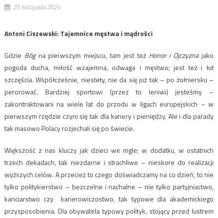
25 listopada 2024
Antoni Ciszewski: Tajemnice męstwa i mądrości
Gdzie
Bóg
na pierwszym miejscu, tam jest też
Honor i Ojczyzna
jako
pogoda ducha, miłość wzajemna, odwaga i męstwo; jest też i łut
szczęścia. Współcześnie, niestety, nie da się już tak – po żołniersku –
perorować. Bardziej sportowi (przez to leniwi) jesteśmy –
zakontraktowani na wiele lat do przodu w ligach europejskich – w
pierwszym rzędzie czyni się tak dla kariery i pieniędzy. Ale i dla parady
tak masowo Polacy rozjechali się po świecie.
Większość z nas kluczy jak dzieci we mgle; w dodatku, w ostatnich
trzech dekadach, tak niezdarne i strachliwe – nieskore do realizacji
wyższych celów. A przecież to czego doświadczamy na co dzień, to nie
tylko politykierstwo – bezczelne i nachalne – nie tylko partyjniactwo,
kanciarstwo czy karierowiczostwo, tak typowe dla akademickiego
przysposobienia. Dla obywatela typowy polityk, stojący przed lustrem