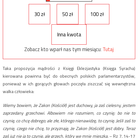
30 zł
50 zł
100 zł
Inna kwota
Zobacz kto wparł nas tym miesiącu:
Tutaj
Taka propozycja mądrości z Księgi Eklezjastyka (Księga Syracha)
kierowana powinna być do obecnych polskich parlamentarzystów,
ponieważ w ich gorących głowach poczęła ziszczać się wewnętrzna
walka człowieka:
Wiemy bowiem, że Zakon (Kościół) jest duchowy, ja zaś cielesny, jestem
zaprzedany grzechowi. Albowiem nie rozumiem, co czynię; bo nie to
czynię, co chcę dobrego; ale złe, którego nienawidzę, to czynię. Jeśli zaś to
czynię, czego nie chcę, to przyznaję, że Zakon (Kościół) jest dobry. Teraz
zaś już nie ja to czynię, ale grzech, który we mnie mieszka.
– Rz 7, 14-17