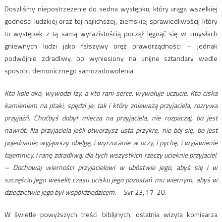
Doszliśmy niepostrzeżenie do sedna występku, który urąga wszelkiej
godności ludzkiej oraz tej najlichszej, ziemskiej sprawiedliwości; który
to występek z tą samą wyrazistością począł lęgnąć się w umysłach
gniewnych ludzi jako fałszywy oręż praworządności – jednak
podwójnie zdradliwy, bo wyniesiony na unijne sztandary wedle
sposobu demonicznego samozadowolenia:
Kto kole oko, wywodzi łzy, a kto rani serce, wywołuje uczucie. Kto ciska
kamieniem na ptaki, spędzi je; tak i który znieważą przyjaciela, rozrywa
przyjaźń. Choćbyś dobył miecza na przyjaciela, nie rozpaczaj, bo jest
nawrót. Na przyjaciela jeśli otworzysz usta przykre, nie bój się, bo jest
pojednanie; wyjąwszy obelgę, i wyrzucanie w oczy, i pychę, i wyjawienie
tajemnicy, i ranę zdradliwą: dla tych wszystkich rzeczy ucieknie przyjaciel.
– Dochowaj wierności przyjacielowi w ubóstwie jego, abyś się i w
szczęściu jego weselił; czasu ucisku jego pozostań mu wiernym, abyś w
dziedzictwie jego był współdziedzicem.
– Syr 23, 17-20.
W świetle powyższych treści biblijnych, ostatnia wizyta komisarza