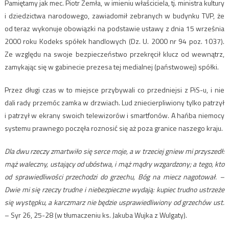
Pamiętamy jak mec. Piotr Zemła, w imieniu właściciela, tj. ministra kultury
i dziedzictwa narodowego, zawiadomił zebranych w budynku TVP, że
od teraz wykonuje obowiązki na podstawie ustawy z dnia 15 września
2000 roku Kodeks spółek handlowych (Dz. U. 2000 nr 94 poz. 1037).
Ze względu na swoje bezpieczeństwo przekręcił klucz od wewnątrz,
zamykając się w gabinecie prezesa tej medialnej (państwowej) spółki.
Przez długi czas w to miejsce przybywali co przedniejsi z PiS-u, i nie
dali rady przemóc zamka w drzwiach. Lud zniecierpliwiony tylko patrzył
i patrzył w ekrany swoich telewizorów i smartfonów. A hańba niemocy
systemu prawnego poczęła roznosić się aż poza granice naszego kraju.
Dla dwu rzeczy zmartwiło się serce moje, a w trzeciej gniew mi przyszedł:
mąż waleczny, ustający od ubóstwa, i mąż mądry wzgardzony; a tego, kto
od sprawiedliwości przechodzi do grzechu, Bóg na miecz nagotował. –
Dwie mi się rzeczy trudne i niebezpieczne wydają: kupiec trudno ustrzeże
się występku, a karczmarz nie będzie usprawiedliwiony od grzechów ust.
– Syr 26, 25-28 (w tłumaczeniu ks. Jakuba Wujka z Wulgaty).