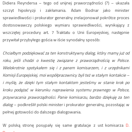
Didiera Reyndersa – tego od unijnej praworządności (?) – ukazała
szczyt hipokryzji i zakłamania. Adam Bodnar jako minister
sprawiedliwości i prokurator generalny zrelacjonował pokrótce proces
dostosowawczy polskiego wymiaru sprawiedliwości, wynikający z
wszczętej procedury art. 7 Traktatu o Unii Europejskiej, następnie
przywitał przybyłego gościa w iście synodalny sposób:
Chciałbym podziękować za ten konstruktywny dialog, który mamy już od
roku, jeśli chodzi o kwestię związane z praworządnością w Polsce.
Wielokrotnie spotykałem się i z panem komisarzem, i z urzędnikami
Komisji Europejskiej, moi współpracownicy byli też w stałym kontakcie –
i myślę, że dzięki tym stałym kontaktom jesteśmy w stanie krok po
kroku podążać w kierunku naprawienia systemu prawnego w Polsce,
przywracania praworządności. Panie komisarzu, bardzo dziękuję za ten
dialog
– podkreślił polski minister i prokurator generalny, pozostając w
pełnej gotowości do dalszego dialogowania.
W polską stronę posypały się same gratulacje z ust komisarza
D.