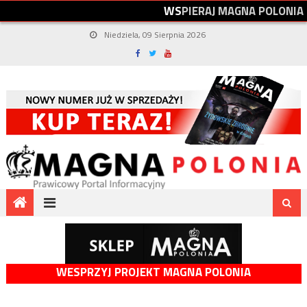
W
S
P
I
E
R
A
J
M
A
G
N
A
P
O
L
O
N
I
A
Niedziela, 09 Sierpnia 2026
WESPRZYJ PROJEKT MAGNA POLONIA