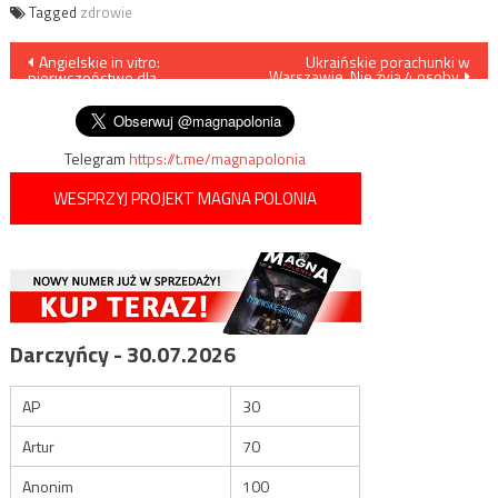
Tagged
zdrowie
Nawigacja
Angielskie in vitro:
Ukraińskie porachunki w
Warszawie. Nie żyją 4 osoby
pierwszeństwo dla
wpisu
dewiantów
Telegram
https://t.me/magnapolonia
WESPRZYJ PROJEKT MAGNA POLONIA
Darczyńcy - 30.07.2026
AP
30
Artur
70
Anonim
100