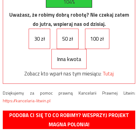
104%
Uważasz, że robimy dobrą robotę? Nie czekaj zatem
do jutra, wspieraj nas od dzisiaj.
30 zł
50 zł
100 zł
Inna kwota
Zobacz kto wparł nas tym miesiącu:
Tutaj
Dziękujemy za pomoc prawną Kancelarii Prawnej Litwin:
https://kancelaria-litwin.pl
PODOBA CI SIĘ TO CO ROBIMY? WESPRZYJ PROJEKT
MAGNA POLONIA!