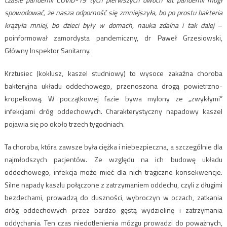
spowodować, że nasza odporność się zmniejszyła, bo po prostu bakteria
krążyła mniej, bo dzieci były w domach, nauka zdalna i tak dalej
–
poinformował zamordysta pandemiczny, dr Paweł Grzesiowski,
Główny Inspektor Sanitarny.
Krztusiec (koklusz, kaszel studniowy) to wysoce zakaźna choroba
bakteryjna układu oddechowego, przenoszona drogą powietrzno-
kropelkową. W początkowej fazie bywa mylony ze „zwykłymi”
infekcjami dróg oddechowych. Charakterystyczny napadowy kaszel
pojawia się po około trzech tygodniach.
Ta choroba, która zawsze była ciężka i niebezpieczna, a szczególnie dla
najmłodszych pacjentów. Ze względu na ich budowę układu
oddechowego, infekcja może mieć dla nich tragiczne konsekwencje.
Silne napady kaszlu połączone z zatrzymaniem oddechu, czyli z długimi
bezdechami, prowadzą do duszności, wybroczyn w oczach, zatkania
dróg oddechowych przez bardzo gęstą wydzielinę i zatrzymania
oddychania. Ten czas niedotlenienia mózgu prowadzi do poważnych,