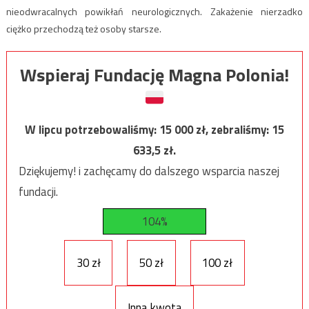
nieodwracalnych powikłań neurologicznych. Zakażenie nierzadko
ciężko przechodzą też osoby starsze.
Wspieraj Fundację Magna Polonia!
W lipcu potrzebowaliśmy:
15 000
zł, zebraliśmy:
15
633,5
zł.
Dziękujemy! i zachęcamy do dalszego wsparcia naszej
fundacji.
104%
30 zł
50 zł
100 zł
Inna kwota