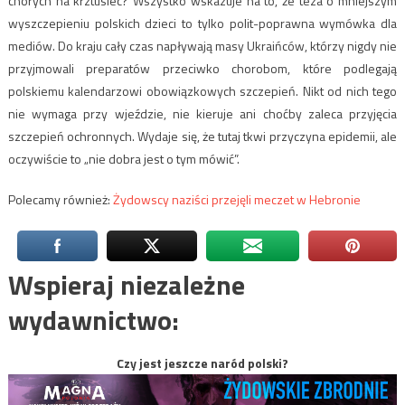
chorych na krztusiec? Wszystko wskazuje na to, że teza o mniejszym
wyszczepieniu polskich dzieci to tylko polit-poprawna wymówka dla
mediów. Do kraju cały czas napływają masy Ukraińców, którzy nigdy nie
przyjmowali preparatów przeciwko chorobom, które podlegają
polskiemu kalendarzowi obowiązkowych szczepień. Nikt od nich tego
nie wymaga przy wjeździe, nie kieruje ani choćby zaleca przyjęcia
szczepień ochronnych. Wydaje się, że tutaj tkwi przyczyna epidemii, ale
oczywiście to „nie dobra jest o tym mówić”.
Polecamy również:
Żydowscy naziści przejęli meczet w Hebronie
Wspieraj niezależne
wydawnictwo:
Czy jest jeszcze naród polski?