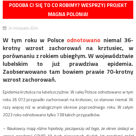
PODOBA CI SIĘ TO CO ROBIMY? WESPRZYJ PROJEKT
MAGNA POLONIA!
24 listopada 2024
W tym roku w Polsce
odnotowano
niemal 36-
krotny wzrost zachorowań na krztusiec, w
porównaniu z rokiem ubiegłym. W województwie
lubelskim to już prawdziwa epidemia.
Zaobserwowano tam bowiem prawie 70-krotny
wzrost zachorowań.
Epidemia krztuśca na lubelszczyźnie. W całej Polsce odnotowano w tym
roku 26 072 przypadki zachorowań na krztusiec, co stanowi niemal 36
razy więcej niż w analogicznym okresie poprzedniego roku. W całym
2023 roku odnotowano tylko 738 takich przypadków.
– Naukowcy mają różne hipotezy, począwszy od tego, że okres izolacji w
czasie pandemii COVID-19 tych pierwszych dwóch lat pandemii mógł