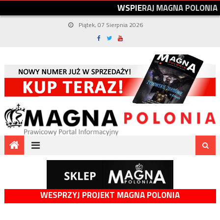
W
S
P
I
E
R
A
J
M
A
G
N
A
P
O
L
O
N
I
A
Piątek, 07 Sierpnia 2026
WESPRZYJ PROJEKT MAGNA POLONIA