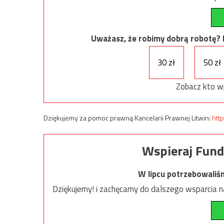
Uważasz, że robimy dobrą robotę? Ni
30 zł
50 zł
Zobacz kto w
Dziękujemy za pomoc prawną Kancelarii Prawnej Litwin:
http
Wspieraj Fund
W lipcu potrzebowaliś
Dziękujemy! i zachęcamy do dalszego wsparcia na