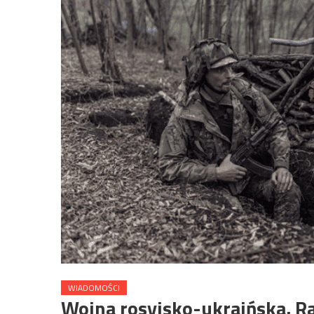
WIADOMOŚCI
Wojna rosyjsko-ukraińska. R