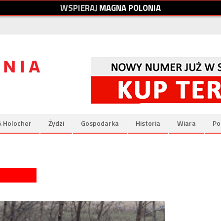
W
S
P
I
E
R
A
J
M
A
G
N
A
P
O
L
O
N
I
A
& Holocher
Żydzi
Gospodarka
Historia
Wiara
Po