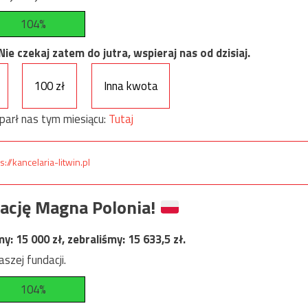
104%
e czekaj zatem do jutra, wspieraj nas od dzisiaj.
100 zł
Inna kwota
parł nas tym miesiącu:
Tutaj
s://kancelaria-litwin.pl
ację Magna Polonia!
my:
15 000
zł, zebraliśmy:
15 633,5
zł.
szej fundacji.
104%