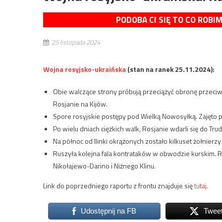
PODOBA CI SIĘ TO CO ROBI
25 listopada 2024
Wojna rosyjsko-ukraińska
(stan na ranek 25.11.2024):
Obie walczące strony próbują przeciążyć obronę przeciw
Rosjanie na Kijów.
Spore rosyjskie postępy pod Wielką Nowosyłką. Zajęto 
Po wielu dniach ciężkich walk, Rosjanie wdarli się do Tr
Na północ od Ilinki okrążonych zostało kilkuset żołnierzy
Ruszyła kolejna fala kontrataków w obwodzie kurskim. R
Nikołajewo-Darino i Niżnego Klinu.
Link do poprzedniego raportu z frontu znajduje się
tutaj.
Udostępnij na FB
Twee