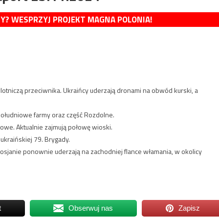
MY? WESPRZYJ PROJEKT MAGNA POLONIA!
lotniczą przeciwnika. Ukraińcy uderzają dronami na obwód kurski, a
południowe farmy oraz część Rozdolne.
udowe. Aktualnie zajmują połowę wioski.
 ukraińskiej 79. Brygady.
osjanie ponownie uderzają na zachodniej flance włamania, w okolicy
t
Obserwuj nas
Zapisz