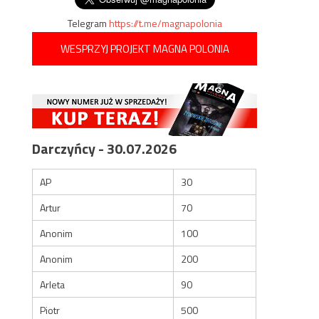
Telegram
https://t.me/magnapolonia
WESPRZYJ PROJEKT MAGNA POLONIA
Darczyńcy - 30.07.2026
AP
30
Artur
70
Anonim
100
Anonim
200
Arleta
90
Piotr
500