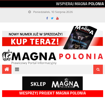
W
S
P
I
E
R
A
J
M
A
G
N
A
P
O
L
O
N
I
A
Poniedziałek, 10 Sierpnia 2026
WESPRZYJ PROJEKT MAGNA POLONIA