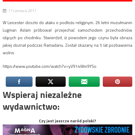
17 czerwca 2017
W Leicester doszło do ataku o podłożu religijnym. 26 letni muzułmanin
Lugman Aslam próbował przejechać samochodem przechodniów
idących po chodniku. Stwierdził, iż powodem jego czynu była obraza
jakiej doznał podczas Ramadanu. Został skazany na 5 lat pozbawienia
wolno
https://www.youtube.com/watch?v=yV914Wm9YSo
Wspieraj niezależne
wydawnictwo:
Czy jest jeszcze naród polski?