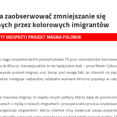
na zaobserwować zmniejszanie się
nych przez kolorowych imigrantów
MY? WESPRZYJ PROJEKT MAGNA POLONIA!
, w ciągu niespełna dwóch pokoleń prawie 70 proc. mieszkańców Vancouve
 lat 80 proc. Kanadyjczyków to nie będą ludzie biali – pisze Martin Collaco
soki procent imigracji oraz biorąc pod uwagę fakt, że czterech na pięc
zie następuje najbardziej radykalna wymiana etniczna populacji w cał
j masowej imigracji, to między innymi politycy, którzy dążą do poszerzan
anych z myślą o nowych imigrantach i przyspieszaniu procesu uzyskiwan
ganizacji imigranckich, którzy również chcą zwiększać swoje poparcie
y chcieliby zapewnić sobie niekończący się front robót i nowych budów. O