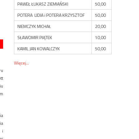
PAWEŁ ŁUKASZ ZIEMIAŃSKI
50,00
POTERA LIDIA i POTERA KRZYSZTOF
50,00
NIEMCZYK MICHAŁ
20,00
SŁAWOMIR PIĄTEK
10,00
KAMIL JAN KOWALCZYK
50,00
Więcej...
ru
tt
iu
ym
ia
ia
 i
ni