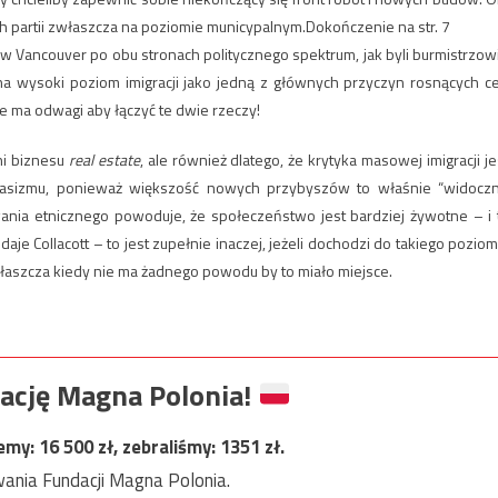
ch partii zwłaszcza na poziomie municypalnym.Dokończenie na str. 7
 w Vancouver po obu stronach politycznego spektrum, jak byli burmistrzow
i na wysoki poziom imigracji jako jedną z głównych przyczyn rosnących c
ie ma odwagi aby łączyć te dwie rzeczy!
eni biznesu
real estate
, ale również dlatego, że krytyka masowej imigracji je
z rasizmu, ponieważ większość nowych przybyszów to właśnie “widocz
ania etnicznego powoduje, że społeczeństwo jest bardziej żywotne – i 
e Collacott – to jest zupełnie inaczej, jeżeli dochodzi do takiego poziom
właszcza kiedy nie ma żadnego powodu by to miało miejsce.
ację Magna Polonia!
jemy:
16 500
zł, zebraliśmy:
1351
zł.
ania Fundacji Magna Polonia.