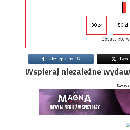
30 zł
50 zł
Zobacz kto w
Udostępnij na FB
Twee
Wspieraj niezależne wydaw
Czy jes