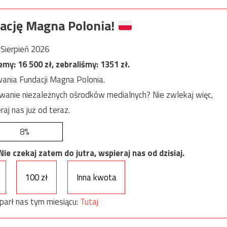
ację Magna Polonia!
Sierpień 2026
jemy:
16 500
zł, zebraliśmy:
1351
zł.
ania Fundacji Magna Polonia.
anie niezależnych ośrodków medialnych? Nie zwlekaj więc,
raj nas już od teraz.
8%
e czekaj zatem do jutra, wspieraj nas od dzisiaj.
100 zł
Inna kwota
parł nas tym miesiącu:
Tutaj