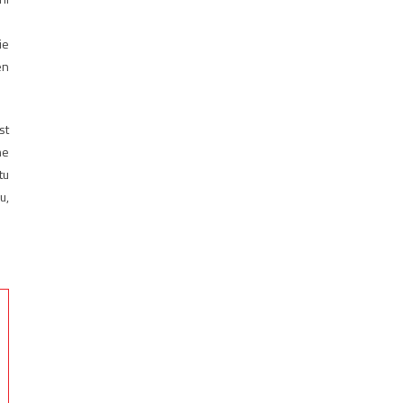
ie
en
st
ne
tu
u,