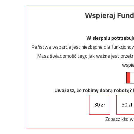
Wspieraj Fund
W sierpniu potrzebu
Państwa wsparcie jest niezbędne dla funkcjonow
Masz świadomość tego jak ważne jest przetrw
wspie
Uważasz, że robimy dobrą robotę? Ni
30 zł
50 zł
Zobacz kto w