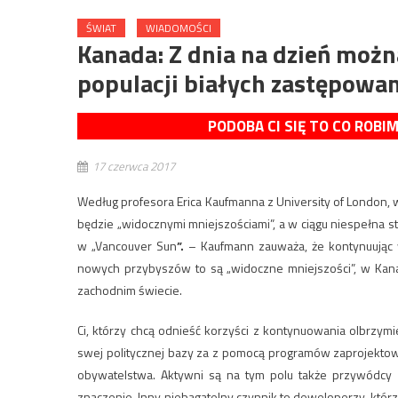
ŚWIAT
WIADOMOŚCI
Kanada: Z dnia na dzień moż
populacji białych zastępowa
PODOBA CI SIĘ TO CO ROBI
17 czerwca 2017
Według profesora Erica Kaufmanna z University of London
będzie „widocznymi mniejszościami”, a w ciągu niespełna stu
w „Vancouver Sun
”.
– Kaufmann zauważa, że kontynuując wy
nowych przybyszów to są „widoczne mniejszości”, w Kanad
zachodnim świecie.
Ci, którzy chcą odnieść korzyści z kontynuowania olbrzymie
swej politycznej bazy za z pomocą programów zaprojektow
obywatelstwa. Aktywni są na tym polu także przywódcy or
znaczenie. Inny niebagatelny czynnik to deweloperzy, którz