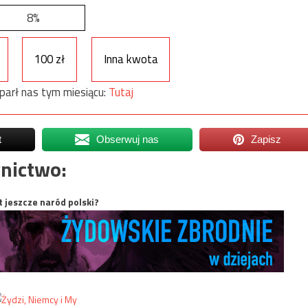
8%
100 zł
Inna kwota
parł nas tym miesiącu:
Tutaj
t
Obserwuj nas
Zapisz
nictwo:
t jeszcze naród polski?