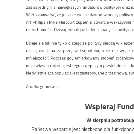
zaś są jednymi z największych fundatorów polityków oraz i
Warto zauważyć, że jeszcze nie tak dawno wiodący politycy
Art Phillips i Mike Harcourt zupełnie otwarcie wskazywal
nieruchomości. Dzisiaj jednak już żaden kanadyjski polityk n
Dzieje się tak nie tylko dlatego że politycy siedzą w kiesz
dzisiaj uważana za przejaw ksenofobii, o ile nie wręc
mniejszości”. Podczas gdy umiarkowany stopień zróżnicow
moja własna rodzina jest tego najlepszym przykładem – dodaj
kiedy istniejąca populacja jest zastępowane przez nową, z
Źródło: goniec.net
Wspieraj Fund
W sierpniu potrzebu
Państwa wsparcie jest niezbędne dla funkcjonow