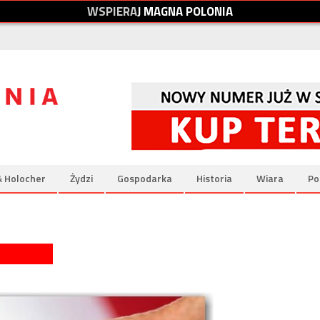
W
S
P
I
E
R
A
J
M
A
G
N
A
P
O
L
O
N
I
A
& Holocher
Żydzi
Gospodarka
Historia
Wiara
Po