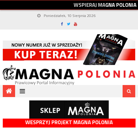
W
S
P
I
E
R
A
J
M
A
G
N
A
P
O
L
O
N
I
A
Poniedziałek, 10 Sierpnia 2026
WESPRZYJ PROJEKT MAGNA POLONIA