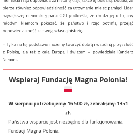
niemiecki rząd odpowiada za historię kraju, także tę bolesną. Dodała, że
bierze również odpowiedzialność za utrzymanie miejsc pamięci. Lider
największej niemieckiej partii CDU podkreśla, że chodzi jej o to, aby
młodym Niemcom pokazać, że państwo i rząd potrafią przejąć
odpowiedzialność za swoją własną historię.
– Tylko na tej podstawie możemy tworzyć dobrą i wspólną przyszłość
z Polską, ale też z całą Europą i światem – powiedziała Kanclerz
Niemiec.
Wspieraj Fundację Magna Polonia!
W sierpniu potrzebujemy:
16 500
zł, zebraliśmy:
1351
zł.
Państwa wsparcie jest niezbędne dla funkcjonowania
Fundacji Magna Polonia.