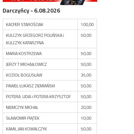
Darczyńcy - 6.08.2026
KACPER STAROŚCIAK
100,00
KULCZYK GRZEGORZ POLIŃSKA i
50,00
KULCZYK KATARZYNA
MARIA KOSTRZEWA
50,00
JERZY T MICHAJŁOWICZ
50,00
KOZIOŁ BOGUSŁAW
35,00
PAWEŁ ŁUKASZ ZIEMIAŃSKI
50,00
POTERA LIDIA i POTERA KRZYSZTOF
50,00
NIEMCZYK MICHAŁ
20,00
SŁAWOMIR PIĄTEK
10,00
KAMIL JAN KOWALCZYK
50,00