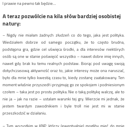
I prawie na pewno tak będzie…
A teraz pozwólcie na kila słów bardziej osobistej
natury:
– Nigdy nie miałam żadnych złudzeń co do tego, jaka jest polityka.
Wiedziałem dobrze od samego początku, że to często brudna,
podstępna gra, gdzie cel uświęca środki, a dla interesów niektórych
osób są one w stanie poświęcić wszystko – nawet dobre imię innych,
nawet gdy brak ku temu realnych podstaw. Biorąc pod uwagę swoją
dotychczasową aktywność oraz to, jakie interesy może ona naruszać,
było dla mnie tylko kwestią czasu to, kiedy zostanę zaatakowany. Ten
moment właśnie przyszedł i przyjmuję go ze spokojem i podniesionym
czołem – taka jest po prostu polityka. Nie o taką politykę walczę, ale to
nie ja – jak na razie – ustalam warunki tej gry. Wierzcie mi jednak, że
jestem twardym zawodnikiem i byle troll nie jest mi w stanie
przeszkodzić w działaniu.
– Tym wszystkim w KNP, którzy (ewentualnie) mogliby mieć do mnie