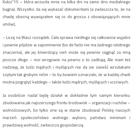
Kukiz”15 – która wrzuciła mnie na kilka dni na samo dno medialnego
bagna). Wszystko da się wykazać dokumentami (a zwłaszcza to, że na
chwilę obecną wywiązałem się co do grosza z obowiązujących mnie
umów),
– Liczę na Wasz rozsądek. Cała sprawa niedługo się całkowicie wyjaśni
i pewnie pójdzie w zapomnienie (bo de facto nie ma żadnego istotnego
znaczenia), ale jej śmierdzący cień może się pewnie ciągnąć za mną
jeszcze długo – moi wrogowie na pewno o to zadbają. Ale mam też
nadzieję, że ludzi mądrych i myślących nie da sie zwieść wrzutakami
szytymi tak grubymi nićmi – to by bowiem oznaczało, że w każdej chwili
można pogrążyć każdego – także ludzi mądrych, myślących i uczciwych.
Ja osobiście nadal będę działał w dokładnie tym samym kierunku:
zbudowania jak najszerszego frontu środowisk – organizacji i ruchów –
wolnościowych, bo tylko one są w stanie zbudować Polskę naszych
marzeń: społeczeństwo wolnego wyboru, państwo minimum i
prawdziwą wolność, zwłaszcza gospodarczą.