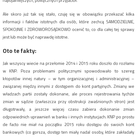
najlojalniejszych, politycznych przyjaciół.
Ale skoro już tak się stało, czuję się w obowiązku przekazać kilka
informacji i faktów istotnych dla osób, które zechcą SAMODZIELNIE,
SPOKOJNIE I ZDROWOROSĄDKOWO ocenić to, co dla całej tej sprawy
jest lub może być naprawdę istotne.
Oto te fakty:
Jak wszyscy wiecie na przełomie 2014 i 2015 roku doszło do rozłamu
w KNP. Poza problemami politycznymi spowodowało to szereg
kłopotów innej natury – w tym organizacyjnej i administracyjnej –
związanej między innymi z dostępem do kont partyjnych. Zmiany we
władzach partii zostały dokonane, ale proces rejestrowania tychże
zmian w sądzie (zwłaszcza przy obstrukcji zwaśnionych stron) jest
długotrwały, a jeszcze więcej czasu zabiera dokonanie zmian
odpowiednich uprawnień w banku i innych instytucjach. KNP po prostu
de facto nie miał na początku 2015 roku dostępu do swoich kont
bankowych (co gorsza, dostęp ten miały nadal osoby, które zakładały