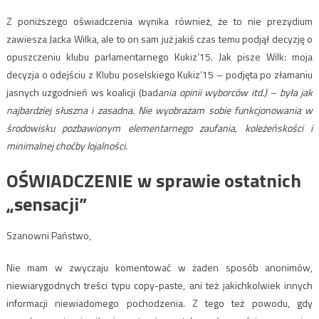
Z poniższego oświadczenia wynika również, że to nie prezydium
zawiesza Jacka Wilka, ale to on sam już jakiś czas temu podjął decyzję o
opuszczeniu klubu parlamentarnego Kukiz’15. Jak pisze Wilk: moja
decyzja o odejściu z Klubu poselskiego Kukiz’15 – podjęta po złamaniu
jasnych uzgodnień ws koalicji (bad
ania opinii wyborców itd.) – była jak
najbardziej słuszna i zasadna. Nie wyobrażam sobie funkcjonowania w
środowisku pozbawionym elementarnego zaufania, koleżeńskości i
minimalnej choćby lojalności.
OŚWIADCZENIE w sprawie ostatnich
„sensacji”
Szanowni Państwo,
Nie mam w zwyczaju komentować w żaden sposób anonimów,
niewiarygodnych treści typu copy-paste, ani też jakichkolwiek innych
informacji niewiadomego pochodzenia. Z tego też powodu, gdy