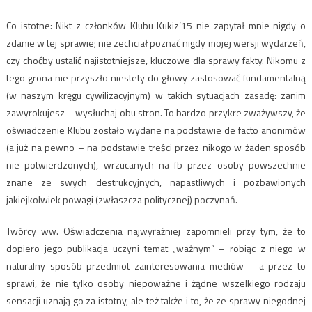
Co istotne: Nikt z członków Klubu Kukiz’15 nie zapytał mnie nigdy o
zdanie w tej sprawie; nie zechciał poznać nigdy mojej wersji wydarzeń,
czy choćby ustalić najistotniejsze, kluczowe dla sprawy fakty. Nikomu z
tego grona nie przyszło niestety do głowy zastosować fundamentalną
(w naszym kręgu cywilizacyjnym) w takich sytuacjach zasadę: zanim
zawyrokujesz – wysłuchaj obu stron. To bardzo przykre zważywszy, że
oświadczenie Klubu zostało wydane na podstawie de facto anonimów
(a już na pewno – na podstawie treści przez nikogo w żaden sposób
nie potwierdzonych), wrzucanych na fb przez osoby powszechnie
znane ze swych destrukcyjnych, napastliwych i pozbawionych
jakiejkolwiek powagi (zwłaszcza politycznej) poczynań.
Twórcy ww. Oświadczenia najwyraźniej zapomnieli przy tym, że to
dopiero jego publikacja uczyni temat „ważnym” – robiąc z niego w
naturalny sposób przedmiot zainteresowania mediów – a przez to
sprawi, że nie tylko osoby niepoważne i żądne wszelkiego rodzaju
sensacji uznają go za istotny, ale też także i to, że ze sprawy niegodnej