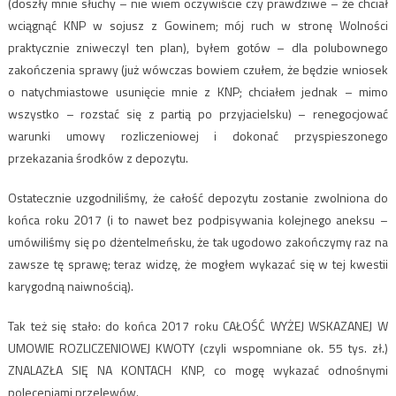
(doszły mnie słuchy – nie wiem oczywiście czy prawdziwe – że chciał
wciągnąć KNP w sojusz z Gowinem; mój ruch w stronę Wolności
praktycznie zniweczyl ten plan), byłem gotów – dla polubownego
zakończenia sprawy (już wówczas bowiem czułem, że będzie wniosek
o natychmiastowe usunięcie mnie z KNP; chciałem jednak – mimo
wszystko – rozstać się z partią po przyjacielsku) – renegocjować
warunki umowy rozliczeniowej i dokonać przyspieszonego
przekazania środków z depozytu.
Ostatecznie uzgodniliśmy, że całość depozytu zostanie zwolniona do
końca roku 2017 (i to nawet bez podpisywania kolejnego aneksu –
umówiliśmy się po dżentelmeńsku, że tak ugodowo zakończymy raz na
zawsze tę sprawę; teraz widzę, że mogłem wykazać się w tej kwestii
karygodną naiwnością).
Tak też się stało: do końca 2017 roku CAŁOŚĆ WYŻEJ WSKAZANEJ W
UMOWIE ROZLICZENIOWEJ KWOTY (czyli wspomniane ok. 55 tys. zł.)
ZNALAZŁA SIĘ NA KONTACH KNP, co mogę wykazać odnośnymi
poleceniami przelewów.