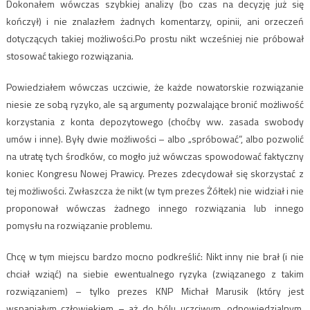
Dokonałem wówczas szybkiej analizy (bo czas na decyzję już się
kończył) i nie znalazłem żadnych komentarzy, opinii, ani orzeczeń
dotyczących takiej możliwości.Po prostu nikt wcześniej nie próbował
stosować takiego rozwiązania.
Powiedziałem wówczas uczciwie, że każde nowatorskie rozwiązanie
niesie ze sobą ryzyko, ale są argumenty pozwalające bronić możliwość
korzystania z konta depozytowego (choćby ww. zasada swobody
umów i inne). Były dwie możliwości – albo „spróbować”, albo pozwolić
na utratę tych środków, co mogło już wówczas spowodować faktyczny
koniec Kongresu Nowej Prawicy. Prezes zdecydował się skorzystać z
tej możliwości. Zwłaszcza że nikt (w tym prezes Żółtek) nie widział i nie
proponował wówczas żadnego innego rozwiązania lub innego
pomysłu na rozwiązanie problemu.
Chcę w tym miejscu bardzo mocno podkreślić: Nikt inny nie brał (i nie
chciał wziąć) na siebie ewentualnego ryzyka (związanego z takim
rozwiązaniem) – tylko prezes KNP Michał Marusik (który jest
wspaniałym człowiekiem – aż do bólu uczciwym, odpowiedzialnym,