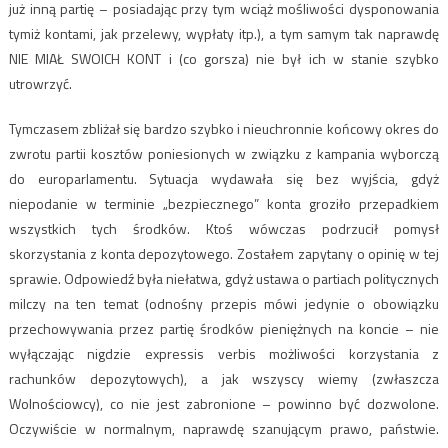
już inną partię – posiadając przy tym wciąż mośliwości dysponowania
tymiż kontami, jak przelewy, wypłaty itp.), a tym samym tak naprawdę
NIE MIAŁ SWOICH KONT i (co gorsza) nie był ich w stanie szybko
utrowrzyć.
Tymczasem zbliżał się bardzo szybko i nieuchronnie końcowy okres do
zwrotu partii kosztów poniesionych w związku z kampania wyborczą
do europarlamentu. Sytuacja wydawała się bez wyjścia, gdyż
niepodanie w terminie „bezpiecznego” konta groziło przepadkiem
wszystkich tych środków. Ktoś wówczas podrzucił pomysł
skorzystania z konta depozytowego. Zostałem zapytany o opinię w tej
sprawie. Odpowiedź była niełatwa, gdyż ustawa o partiach politycznych
milczy na ten temat (odnośny przepis mówi jedynie o obowiązku
przechowywania przez partię środków pieniężnych na koncie – nie
wyłączając nigdzie expressis verbis możliwości korzystania z
rachunków depozytowych), a jak wszyscy wiemy (zwłaszcza
Wolnościowcy), co nie jest zabronione – powinno być dozwolone.
Oczywiście w normalnym, naprawdę szanującym prawo, państwie.