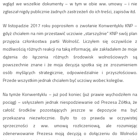
wgląd we wszelkie dokumenty – w tym w obie ww. umowy – i nie
zgłaszał nigdy publicznie żadnych zastrzeżeń do ich treści, zapisów itd.
W listopadzie 2017 roku poprosiłem o zwołanie Konwentyklu KNP –
gdyż chciałem na nim przestawić uczciwie „starszyźnie” KNP swój plan
przyjęcia członkostwa partii Wolność. Liczyłem się oczywiście z
możliwością różnych reakcji na taką informację, ale zakładałem że moje
dążenia do łączenia różnych środowisk wolnościowych są
powszechnie znane i że moja decyzja spotka się ze zrozumieniem
osób myślących strategicznie, odpowiedzialnie i przyszłościowo.
Przede wszystkim jednak chciałem być uczciwy wobec kolegów.
Na tymże Konwentyklu – już pod koniec (już prawie wychodziłem na
pociąg) – usłyszałem jednak niespodziewanie od Prezesa Żółtka, że
całość środków pozostających jeszcze w depozycie ma być
przekazana niezwłocznie. Było to co prawda w oczywistej
sprzeczności z ww. umową rozliczeniową, ale rozumiejąc
zdenerwowanie Prezesa moją decyzją o dołączeniu do Wolności