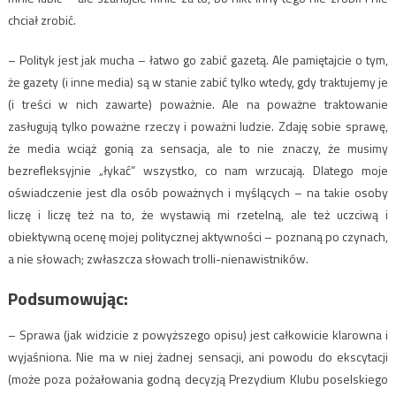
chciał zrobić.
– Polityk jest jak mucha – łatwo go zabić gazetą. Ale pamiętajcie o tym,
że gazety (i inne media) są w stanie zabić tylko wtedy, gdy traktujemy je
(i treści w nich zawarte) poważnie. Ale na poważne traktowanie
zasługują tylko poważne rzeczy i poważni ludzie. Zdaję sobie sprawę,
że media wciąż gonią za sensacja, ale to nie znaczy, że musimy
bezrefleksyjnie „łykać” wszystko, co nam wrzucają. Dlatego moje
oświadczenie jest dla osób poważnych i myślących – na takie osoby
liczę i liczę też na to, że wystawią mi rzetelną, ale też uczciwą i
obiektywną ocenę mojej politycznej aktywności – poznaną po czynach,
a nie słowach; zwłaszcza słowach trolli-nienawistników.
Podsumowując:
– Sprawa (jak widzicie z powyższego opisu) jest całkowicie klarowna i
wyjaśniona. Nie ma w niej żadnej sensacji, ani powodu do ekscytacji
(może poza pożałowania godną decyzją Prezydium Klubu poselskiego