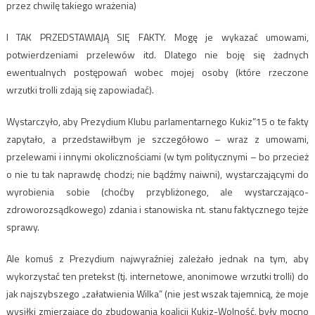
przez chwilę takiego wrażenia)
I TAK PRZEDSTAWIAJĄ SIĘ FAKTY. Mogę je wykazać umowami,
potwierdzeniami przelewów itd. Dlatego nie boję się żadnych
ewentualnych postępowań wobec mojej osoby (które rzeczone
wrzutki trolli zdają się zapowiadać).
Wystarczyło, aby Prezydium Klubu parlamentarnego Kukiz”15 o te fakty
zapytało, a przedstawiłbym je szczegółowo – wraz z umowami,
przelewami i innymi okolicznościami (w tym politycznymi – bo przecież
o nie tu tak naprawdę chodzi; nie bądźmy naiwni), wystarczającymi do
wyrobienia sobie (choćby przybliżonego, ale wystarczająco-
zdroworozsądkowego) zdania i stanowiska nt. stanu faktycznego tejże
sprawy.
Ale komuś z Prezydium najwyraźniej zależało jednak na tym, aby
wykorzystać ten pretekst (tj. internetowe, anonimowe wrzutki trolli) do
jak najszybszego „załatwienia Wilka” (nie jest wszak tajemnicą, że moje
wysiłki zmierzające do zbudowania koalicji Kukiz-Wolność, były mocno