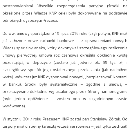
postanowieniami. Wszelkie rozporządzenia partyjne (środki na
określone przez Władze KNP cele) były dokonywane na podstawie
odnośnych dyspozycji Prezesa.
Do ww. umowy sporządzono 15 lipca 2016 roku (czyli po tym, KNP miał
już założone nowe rachunki bankowe – z uprawnieniami nowych
Władz) specjalny aneks, który dokonywał szczegółowego rozliczenia
umowy pierwotnej: umowa rozliczeniowa określiła dokładnie kwotę
pozostającą w depozycie (zostało już jedynie ok. 55 tys. zł) i
szczegółowy sposób jego ostatecznego przekazania (jak nadmiłem
wyżej, wówczas już KNP dysponował nowymi, „bezpiecznymi” kontami
w banku). Środki były systematycznie – zgodnie z umową –
przekazywane dokładnie wg ustalonego przez Strony harmonogramu
(było jedno opóźnienie – zostało ono w uzgodnionym czasie
wyrównane).
W styczniu 2017 roku Prezesem KNP został pan Stanisław Żółtek. Od
tej pory miał on pełny (zresztą wcześniej również – jeśli tylko zechciał)