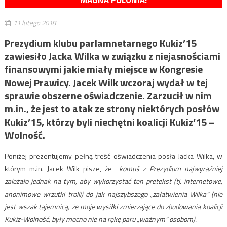
MAGNA POLONIA!
11 lutego 2018
Prezydium klubu parlamnetarnego Kukiz’15
zawiesiło Jacka Wilka w związku z niejasnościami
finansowymi jakie miały miejsce w Kongresie
Nowej Prawicy. Jacek Wilk wczoraj wydał w tej
sprawie obszerne oświadczenie. Zarzucił w nim
m.in., że jest to atak ze strony niektórych posłów
Kukiz’15, którzy byli niechętni koalicji Kukiz’15 –
Wolność.
Poniżej prezentujemy pełną treść oświadczenia posła Jacka Wilka, w
którym m.in. Jacek Wilk pisze, że
komuś z Prezydium najwyraźniej
zależało jednak na tym, aby wykorzystać ten pretekst (tj. internetowe,
anonimowe wrzutki trolli) do jak najszybszego „załatwienia Wilka” (nie
jest wszak tajemnicą, że moje wysiłki zmierzające do zbudowania koalicji
Kukiz-Wolność, były mocno nie na rękę paru „ważnym” osobom).