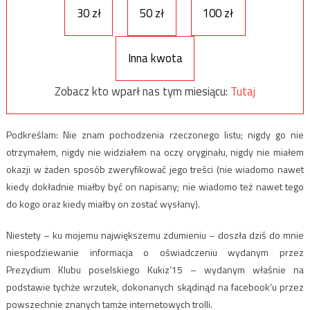
30 zł
50 zł
100 zł
Inna kwota
Zobacz kto wparł nas tym miesiącu:
Tutaj
Podkreślam: Nie znam pochodzenia rzeczonego listu; nigdy go nie
otrzymałem, nigdy nie widziałem na oczy oryginału, nigdy nie miałem
okazji w żaden sposób zweryfikować jego treści (nie wiadomo nawet
kiedy dokładnie miałby być on napisany; nie wiadomo też nawet tego
do kogo oraz kiedy miałby on zostać wysłany).
Niestety – ku mojemu największemu zdumieniu – doszła dziś do mnie
niespodziewanie informacja o oświadczeniu wydanym przez
Prezydium Klubu poselskiego Kukiz’15 – wydanym właśnie na
podstawie tychże wrzutek, dokonanych skądinąd na facebook’u przez
powszechnie znanych tamże internetowych trolli.