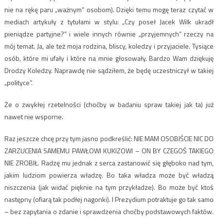
nie na rękę paru „ważnym” osobom). Dzięki temu mogę teraz czytać w
mediach artykuły z tytułami w stylu: „Czy poseł Jacek Wilk ukradł
pieniądze partyjne?” i wiele innych równie „przyjemnych” rzeczy na
mój temat. Ja, ale też moja rodzina, bliscy, koledzy i przyjaciele. Tysiące
osób, które mi ufały i które na mnie głosowały. Bardzo Wam dziękuję
Drodzy Koledzy. Naprawdę nie sądziłem, że będę uczestniczył w takiej
„polityce”.
Że o zwykłej rzetelności (choćby w badaniu spraw takiej jak ta) już
nawet nie wsporne.
Raz jeszcze chcę przy tym jasno podkreślić: NIE MAM OSOBIŚCIE NIC DO
ZARZUCENIA SAMEMU PAWŁOWI KUKIZOWI – ON BY CZEGOŚ TAKIEGO
NIE ZROBIŁ. Radzę mu jednak z serca zastanowić się głęboko nad tym,
jakim ludziom powierza władzę. Bo taka władza może być władzą
niszczenia (jak widać pięknie na tym przykładze). Bo może być ktoś
następny (ofiarą tak podłej nagonki). I Prezydium potraktuje go tak samo
– bez zapytania o zdanie i sprawdzenia choćby podstawowych faktów.