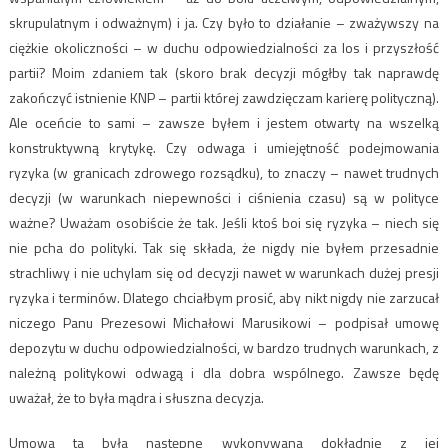
skrupulatnym i odważnym) i ja. Czy było to działanie – zważywszy na
ciężkie okoliczności – w duchu odpowiedzialności za los i przyszłość
partii? Moim zdaniem tak (skoro brak decyzji mógłby tak naprawdę
zakończyć istnienie KNP – partii której zawdzięczam karierę polityczną).
Ale oceńcie to sami – zawsze byłem i jestem otwarty na wszelką
konstruktywną krytykę. Czy odwaga i umiejętność podejmowania
ryzyka (w granicach zdrowego rozsądku), to znaczy – nawet trudnych
decyzji (w warunkach niepewności i ciśnienia czasu) są w polityce
ważne? Uważam osobiście że tak. Jeśli ktoś boi się ryzyka – niech się
nie pcha do polityki. Tak się składa, że nigdy nie byłem przesadnie
strachliwy i nie uchylam się od decyzji nawet w warunkach dużej presji
ryzyka i terminów. Dlatego chciałbym prosić, aby nikt nigdy nie zarzucał
niczego Panu Prezesowi Michałowi Marusikowi – podpisał umowę
depozytu w duchu odpowiedzialności, w bardzo trudnych warunkach, z
należną politykowi odwagą i dla dobra wspólnego. Zawsze będę
uważał, że to była mądra i słuszna decyzja.
Umowa ta była następne wykonywana dokładnie z jej