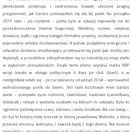
jakiekolwiek pretensje i zastrzeżenia (nawet słuszne) pragnę
przypomnieć, jak bardzo poświęciłem się dla tej partii. Na początku
2015 roku – po rozłamie – partia była w sytuacji naprawdę nie do
pozazdroszczenia (niemal tragicznej). Mieliśmy rozłam, odejście
działaczy, walki i ogromny bałagan formalno-prawny, zostawiony przez
poprzednie władze (rozłamowców). A jednak podjęliśmy energiczne i
odważne działania umożliwiające przetrwanie tej partii (jak choćby ten
depozyt), a ja osobiście zdecydowałem się na samobójczą misję startu
w wyborach prezydenckich. Dzięki temu (mimo wyniku) marka KNP
wciąż trwała w obiegu politycznym (i trwa po dziś dzień), a w
następstwie udało się – po raz pierwszy od ponad 20 lat – wprowadzić
wolnościowego posła do Sejmu. Ten start kosztował mnie bardzo
wiele – ucierpiało życie rodzinne, zawodowe, naukowe (zaniedbany
doktorat) i relacje z wieloma osobami na których mi zależało. Było to
ogromne poświęcenie czasu, zdrowia, i wielu środków. Ale nie żałuję –
bo był to kolejny mały kroczek w stronę prawdziwej Wolności, o którą
przecież wszyscy walczymy. I zawsze będę z tego dumny. Nie musicie
mnie lubić – ale szanujcie mnie za to, bo nikt inny tego nie zrobił i nie