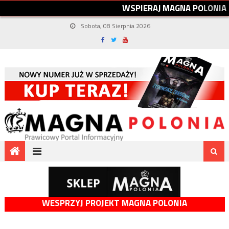
W
S
P
I
E
R
A
J
M
A
G
N
A
P
O
L
O
N
I
A
Sobota, 08 Sierpnia 2026
WESPRZYJ PROJEKT MAGNA POLONIA