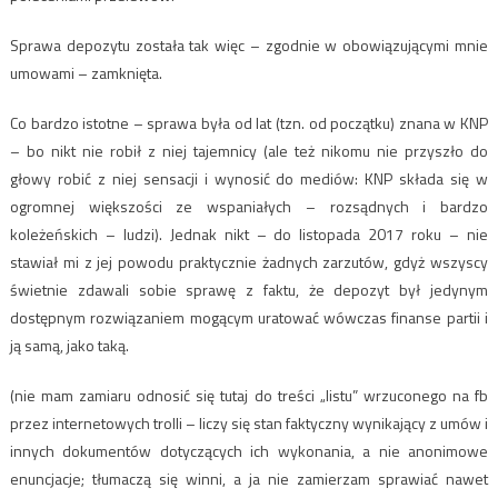
Sprawa depozytu została tak więc – zgodnie w obowiązującymi mnie
umowami – zamknięta.
Co bardzo istotne – sprawa była od lat (tzn. od początku) znana w KNP
– bo nikt nie robił z niej tajemnicy (ale też nikomu nie przyszło do
głowy robić z niej sensacji i wynosić do mediów: KNP składa się w
ogromnej większości ze wspaniałych – rozsądnych i bardzo
koleżeńskich – ludzi). Jednak nikt – do listopada 2017 roku – nie
stawiał mi z jej powodu praktycznie żadnych zarzutów, gdyż wszyscy
świetnie zdawali sobie sprawę z faktu, że depozyt był jedynym
dostępnym rozwiązaniem mogącym uratować wówczas finanse partii i
ją samą, jako taką.
(nie mam zamiaru odnosić się tutaj do treści „listu” wrzuconego na fb
przez internetowych trolli – liczy się stan faktyczny wynikający z umów i
innych dokumentów dotyczących ich wykonania, a nie anonimowe
enuncjacje; tłumaczą się winni, a ja nie zamierzam sprawiać nawet