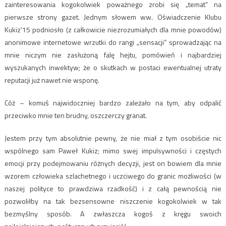
zainteresowania kogokolwiek poważnego zrobi się „temat” na
pierwsze strony gazet. Jednym słowem ww. Oświadczenie Klubu
Kukiz’15 podniosło (z całkowicie niezrozumiałych dla mnie powodów)
anonimowe internetowe wrzutki do rangi „sensacji” sprowadzając na
mnie niczym nie zasłużoną falę hejtu, pomówień i najbardziej
wyszukanych inwektyw; że o skutkach w postaci ewentualnej utraty
reputacji już nawet nie wsponę.
Cóż – komuś najwidoczniej bardzo zależało na tym, aby odpalić
przeciwko mnie ten brudny, oszczerczy granat.
Jestem przy tym absolutnie pewny, że nie miał z tym osobiście nic
wspólnego sam Paweł Kukiz; mimo swej impulsywności i częstych
emocji przy podejmowaniu różnych decyzji, jest on bowiem dla mnie
wzorem człowieka szlachetnego i uczciwego do granic możliwości (w
naszej polityce to prawdziwa rzadkość) i z całą pewnością nie
pozwoliłby na tak bezsensowne niszczenie kogokolwiek w tak
bezmyślny sposób. A zwłaszcza kogoś z kręgu swoich